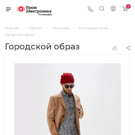
0
—
—
—
—
Главная
Образы
Мужчины
На каждый день
Городской образ
Городской образ