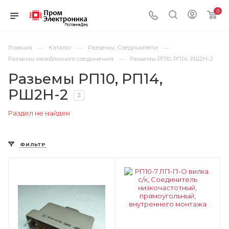
0
—
—
—
Главная
Каталог
Разъемы, Соединители
—
Разъемы межблочного соединения
Разьемы РП10, РП14, РШ2Н-2
Разьемы РП10, РП14,
РШ2Н-2
2
Раздел не найден
ФИЛЬТР
Цвет