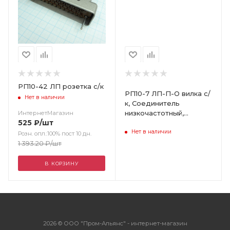
РП10-42 ЛП розетка с/к
РП10-7 ЛП-П-О вилка с/
Нет в наличии
к, Соединитель
низкочастотный,
ИнтернетМагазин
525
₽
/шт
прямоугольный,
Нет в наличии
внутреннего монтажа
Розн. опл.:100% пост 10 дн.
1 393.20
₽
/шт
В КОРЗИНУ
2026 © ООО "Пром-Альянс" - интернет-магазин