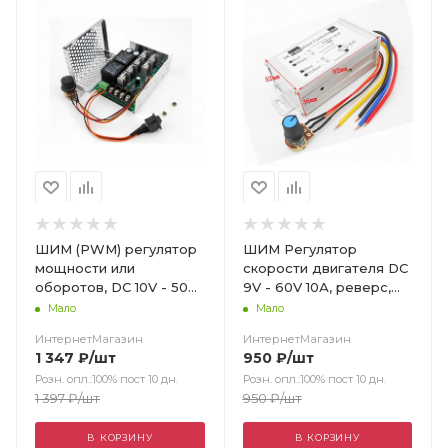
ШИМ (PWM) регулятор
ШИМ Регулятор
мощности или
скорости двигателя DC
оборотов, DC 10V - 50V
9V - 60V 10А, реверс,
40А, реверс
300W
Мало
Мало
ИнтернетМагазин
ИнтернетМагазин
1 347
₽
/шт
950
₽
/шт
Розн. опл.:100% пост 10 дн.
Розн. опл.:100% пост 10 дн.
1 397
₽
/шт
950
₽
/шт
В КОРЗИНУ
В КОРЗИНУ