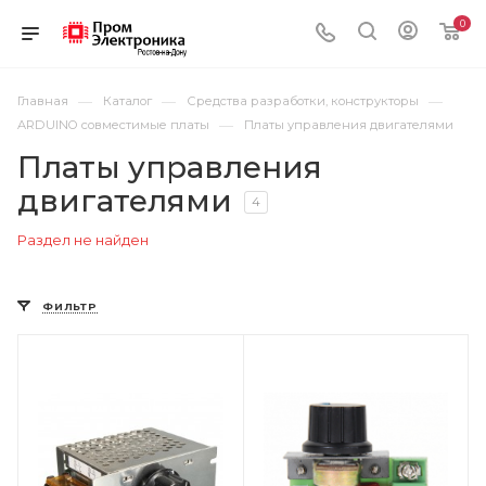
0
—
—
—
Главная
Каталог
Средства разработки, конструкторы
—
ARDUINO совместимые платы
Платы управления двигателями
Платы управления
двигателями
4
Раздел не найден
ФИЛЬТР
Цвет