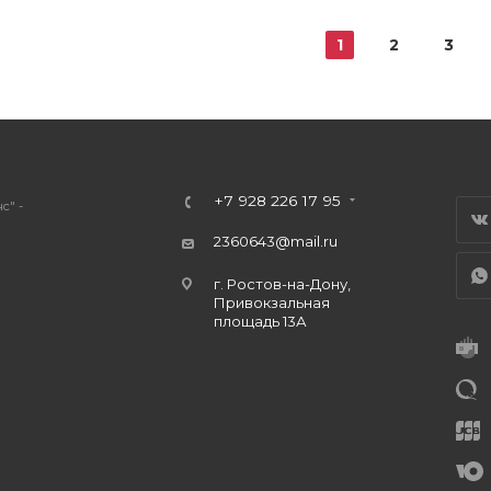
1
2
3
+7 928 226 17 95
с" -
2360643@mail.ru
г. Ростов-на-Дону,
Привокзальная
площадь 13А