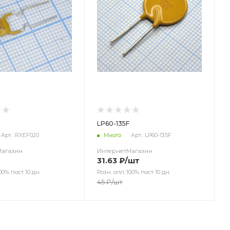
LP60-135F
Арт.: RXEF020
Много
Арт.: LP60-135F
Магазин
ИнтернетМагазин
31.63
₽
/шт
00% пост 10 дн.
Розн. опл.:100% пост 10 дн.
45
₽
/шт