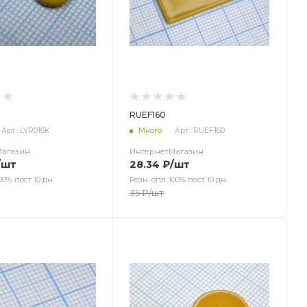
RUEF160
Арт.: LVR016K
Много
Арт.: RUEF160
Магазин
ИнтернетМагазин
/шт
28.34
₽
/шт
00% пост 10 дн.
Розн. опл.:100% пост 10 дн.
35
₽
/шт
ет