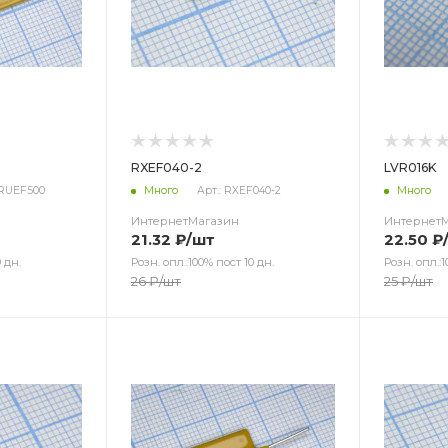
RXEF040-2
LVR016K
 RUEF500
Много
Арт.: RXEF040-2
Много
ИнтернетМагазин
Интернет
21.32
₽
/шт
22.50
₽
 дн.
Розн. опл.:100% пост 10 дн.
Розн. опл.:1
26
₽
/шт
25
₽
/шт
Цвет
Цв