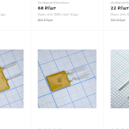
ИнтернетМагазин
Интернет
68
₽
/шт
22
₽
/шт
 дн.
Розн. опл.:100% пост 10 дн.
Розн. опл.:1
80
₽
/шт
30
₽
/шт
Цвет
Цв