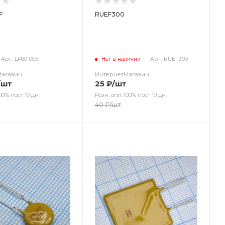
F
RUEF300
Арт.: LP60-005F
Нет в наличии
Арт.: RUEF300
Магазин
ИнтернетМагазин
/шт
25
₽
/шт
00% пост 10 дн.
Розн. опл.:100% пост 10 дн.
40
₽
/шт
ет