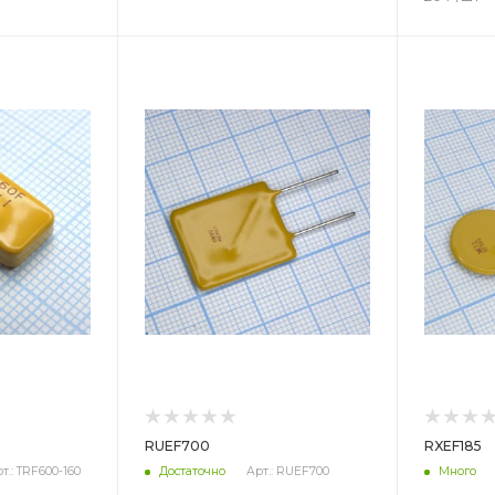
Цвет
Цв
RUEF700
RXEF185
т.: TRF600-160
Достаточно
Арт.: RUEF700
Много