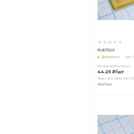
RUEF500
Достаточно
Арт.:
ИнтернетМагазин
44.25
₽
/шт
Розн. опл.:100% пост 10
65
₽
/шт
Цвет
Цвет