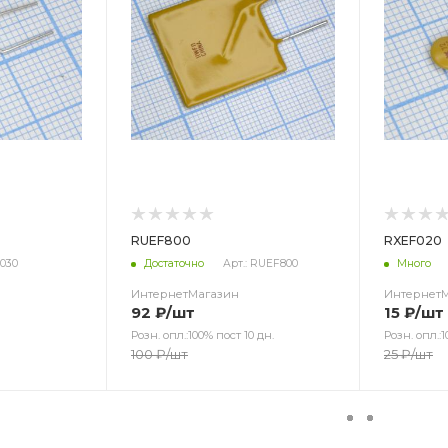
RUEF800
RXEF020
F030
Достаточно
Арт.: RUEF800
Много
ИнтернетМагазин
Интернет
92
₽
/шт
15
₽
/шт
Розн. опл.:100% пост 10 дн.
Розн. опл.:1
100
₽
/шт
25
₽
/шт