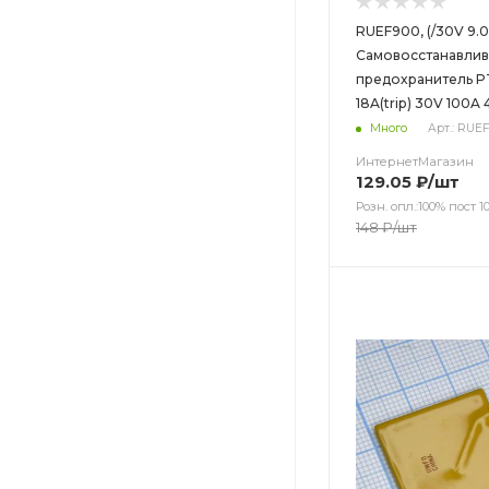
RUEF900, (/30V 9.0
Самовосстанавли
предохранитель PT
18A(trip) 30V 100A
Много
Арт.: RUE
ИнтернетМагазин
129.05
₽
/шт
Розн. опл.:100% пост 10
148
₽
/шт
Цвет
Цвет