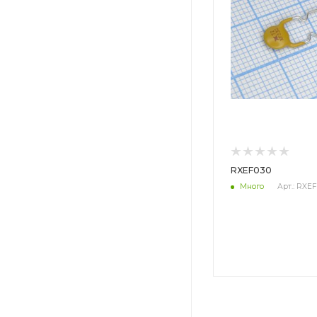
RXEF030
Много
Арт.: RXE