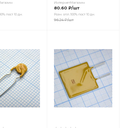
Магазин
ИнтернетМагазин
80.60
₽
/шт
00% пост 10 дн.
Розн. опл.:100% пост 10 дн.
96.24
₽
/шт
ет