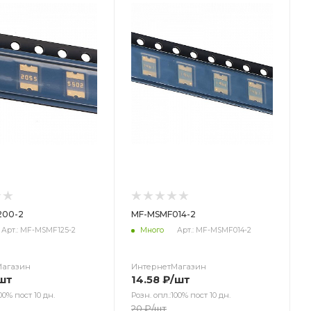
200-2
MF-MSMF014-2
Арт.: MF-MSMF125-2
Много
Арт.: MF-MSMF014-2
Магазин
ИнтернетМагазин
шт
14.58
₽
/шт
00% пост 10 дн.
Розн. опл.:100% пост 10 дн.
20
₽
/шт