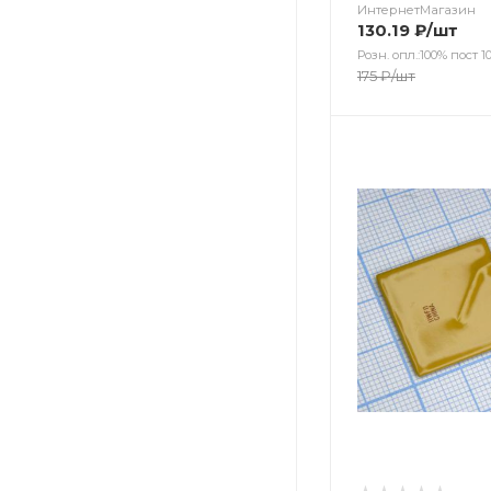
ИнтернетМагазин
130.19
₽
/шт
Розн. опл.:100% пост 10
175
₽
/шт
Цвет
Цвет