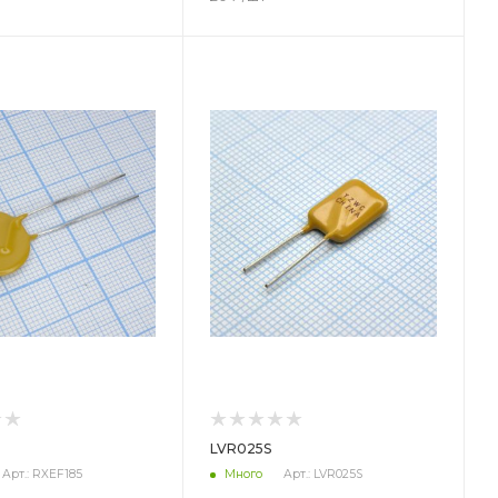
ет
LVR025S
Арт.: RXEF185
Много
Арт.: LVR025S