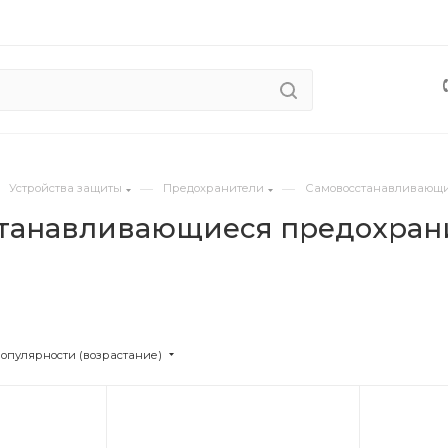
—
—
Устройства защиты
Предохранители
Самовосстанавливающи
танавливающиеся предохран
популярности (возрастание)
Цвет
Цв