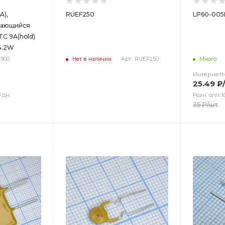
A),
RUEF250
LP60-005
вающийся
C 9A(hold)
 4.2W
F900
Нет в наличии
Арт.: RUEF250
Много
Интернет
25.49
₽
 дн.
Розн. опл.:1
35
₽
/шт
Цвет
Цв