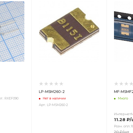
LP-MSM260-2
MF-MSMF
т.: RXEF090
Нет в наличии
Много
Арт.: LP-MSM260-2
Интернет
11.28
₽
/
Розн. опл.:1
20
₽
/шт