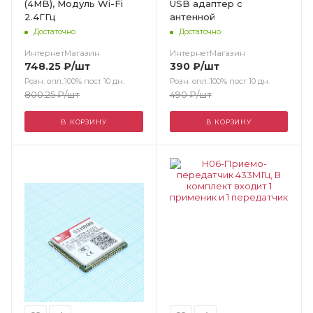
(4MB), Модуль Wi-Fi
USB адаптер с
2.4ГГц
антенной
Достаточно
Достаточно
ИнтернетМагазин
ИнтернетМагазин
748.25
₽
/шт
390
₽
/шт
Розн. опл.:100% пост 10 дн.
Розн. опл.:100% пост 10 дн.
800.25
₽
/шт
490
₽
/шт
В КОРЗИНУ
В КОРЗИНУ
Цвет