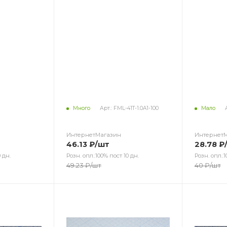
Много
Арт.: FML-41T-1.0A1-100
Мало
ИнтернетМагазин
Интернет
46.13
₽
/шт
28.78
₽
 дн.
Розн. опл.:100% пост 10 дн.
Розн. опл.:1
49.23
₽
/шт
40
₽
/шт
Цвет
Цв