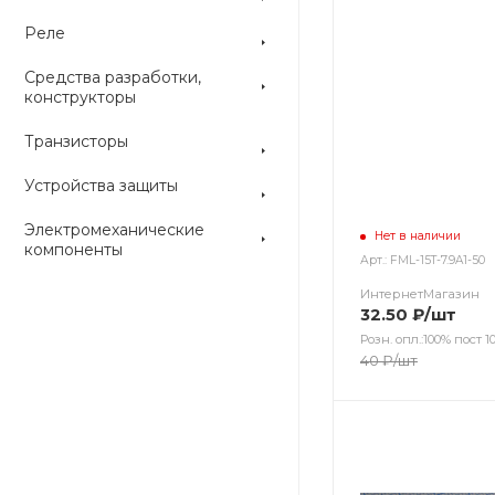
Реле
Средства разработки,
конструкторы
Транзисторы
Устройства защиты
Электромеханические
Нет в наличии
компоненты
Арт.: FML-15T-7.9A1-50
ИнтернетМагазин
32.50
₽
/шт
Розн. опл.:100% пост 10
40
₽
/шт
Цвет
Цвет