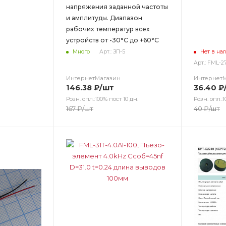
напряжения заданной частоты
и амплитуды. Диапазон
рабочих температур всех
устройств от -30°C до +60°C
Много
Арт.: ЗП-5
Нет в на
Арт.: FML-27
ИнтернетМагазин
Интернет
146.38
₽
/шт
36.40
₽
Розн. опл.:100% пост 10 дн.
Розн. опл.:1
167
₽
/шт
40
₽
/шт
Цвет