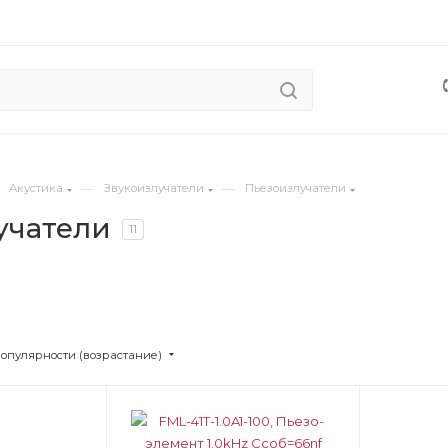
—
—
Акустика
Звукоизлучатели
Пьезоизлучатели
учатели
11
популярности (возрастание)
Цвет
Цв