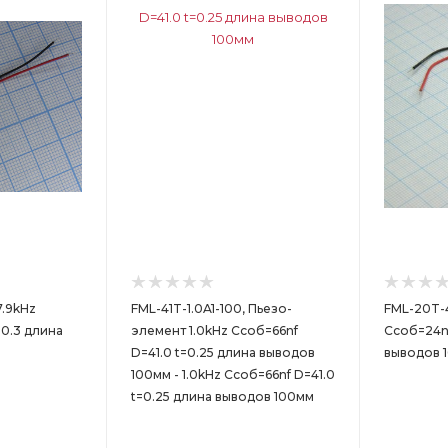
7.9kHz
FML-41T-1.0A1-100, Пьезо-
FML-20T-4
=0.3 длина
элемент 1.0kHz Cсоб=66nf
Cсоб=24nf
D=41.0 t=0.25 длина выводов
выводов 
100мм - 1.0kHz Cсоб=66nf D=41.0
t=0.25 длина выводов 100мм