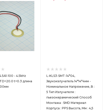
.5A1-100 - 4.5kHz
L-KLS3-SMT-14*04,
 D=20.0 t=0.3 длина
Звукоизлучатель 14*14*4мм -
100мм
Номинальное Напряжение, В :
5 Тип Излучателя :
пьезокерамический Способ
Монтажа : SMD Материал
Корпуса : PPS Высота, Мм : 4,5