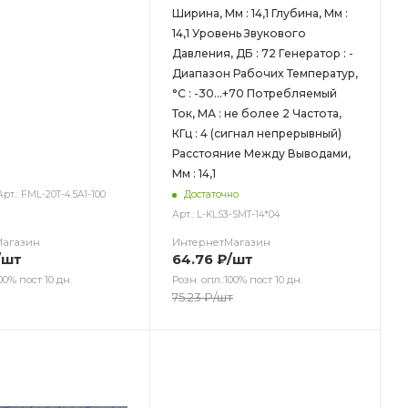
Ширина, Мм : 14,1 Глубина, Мм :
14,1 Уровень Звукового
Давления, ДБ : 72 Генератор : -
Диапазон Рабочих Температур,
°C : -30...+70 Потребляемый
Ток, МА : не более 2 Частота,
КГц : 4 (сигнал непрерывный)
Расстояние Между Выводами,
Мм : 14,1
Арт.: FML-20T-4.5A1-100
Достаточно
Арт.: L-KLS3-SMT-14*04
Магазин
ИнтернетМагазин
/шт
64.76
₽
/шт
00% пост 10 дн.
Розн. опл.:100% пост 10 дн.
75.23
₽
/шт
ет