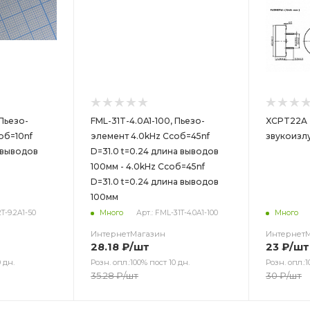
 Пьезо-
FML-31T-4.0A1-100, Пьезо-
XCPT22A 
об=10nf
элемент 4.0kHz Cсоб=45nf
звукоизлу
а выводов
D=31.0 t=0.24 длина выводов
100мм - 4.0kHz Cсоб=45nf
D=31.0 t=0.24 длина выводов
100мм
2T-9.2A1-50
Много
Арт.: FML-31T-4.0A1-100
Много
ИнтернетМагазин
Интернет
28.18
₽
/шт
23
₽
/шт
 дн.
Розн. опл.:100% пост 10 дн.
Розн. опл.:1
35.28
₽
/шт
30
₽
/шт