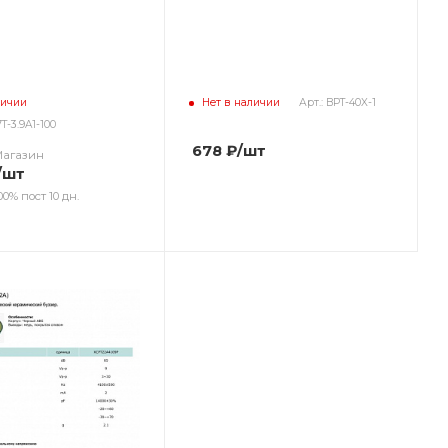
личии
Нет в наличии
Арт.: BPT-40X-1
T-3.9A1-100
678
₽
/шт
Магазин
/шт
00% пост 10 дн.