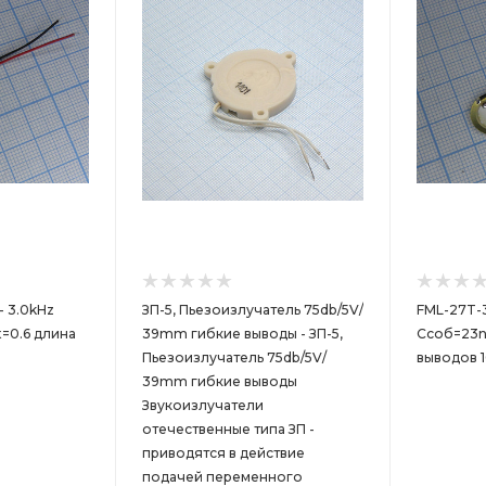
- 3.0kHz
ЗП-5, Пьезоизлучатель 75db/5V/
FML-27T-3
t=0.6 длина
39mm гибкие выводы - ЗП-5,
Cсоб=23nf
Пьезоизлучатель 75db/5V/
выводов 
39mm гибкие выводы
Звукоизлучатели
отечественные типа ЗП -
приводятся в действие
подачей переменного