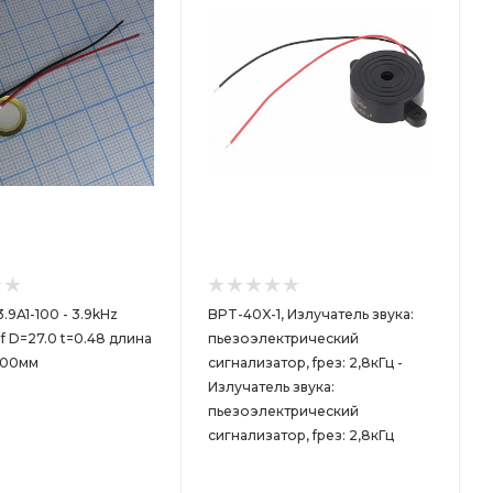
.9A1-100 - 3.9kHz
BPT-40X-1, Излучатель звука:
 D=27.0 t=0.48 длина
пьезоэлектрический
100мм
сигнализатор, fрез: 2,8кГц -
Излучатель звука:
пьезоэлектрический
сигнализатор, fрез: 2,8кГц