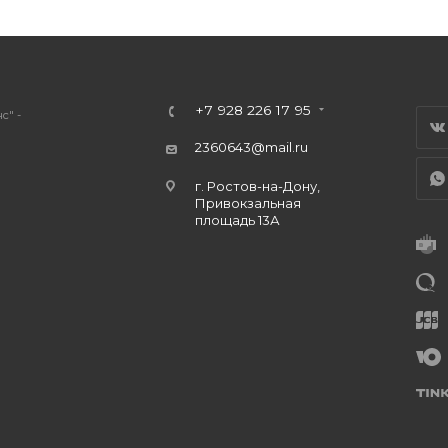
+7 928 226 17 95
с" -
2360643@mail.ru
г. Ростов-на-Дону,
Привокзальная
площадь 13А