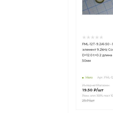
FML-12T-9.2A1-50 -
элемент 9.2kHz Cс
D=12.0 t=0.2 длин
50мм
Мало
Арт.: FML-1
ИнтернетМагазин
19.50
₽
/шт
Розн. опл.:100% пост 10
25
₽
/шт