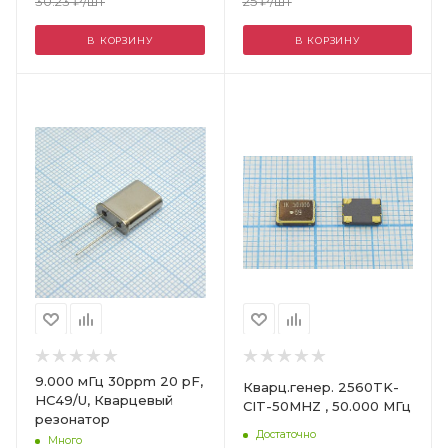
25
₽
/шт
30.23
₽
/шт
В КОРЗИНУ
В КОРЗИНУ
Цвет
9.000 мГц 30ppm 20 pF,
Кварц.генер. 2560TK-
HC49/U, Кварцевый
CIT-50MHZ , 50.000 МГц
резонатор
Достаточно
Много