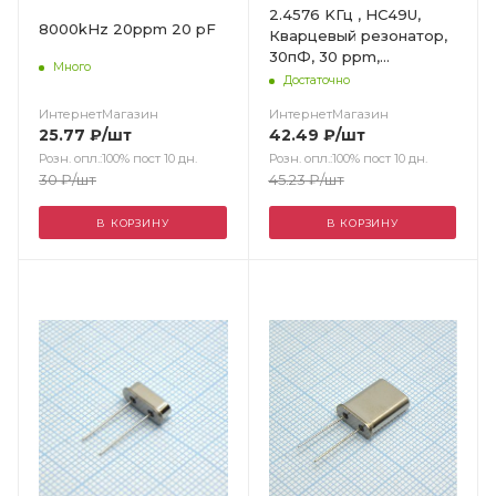
2.4576 KГц , HC49U,
8000kHz 20ppm 20 pF
Кварцевый резонатор,
30пФ, 30 ppm,
Много
-20...+70°C
Достаточно
ИнтернетМагазин
ИнтернетМагазин
25.77
₽
/шт
42.49
₽
/шт
Розн. опл.:100% пост 10 дн.
Розн. опл.:100% пост 10 дн.
30
₽
/шт
45.23
₽
/шт
В КОРЗИНУ
В КОРЗИНУ
Цвет