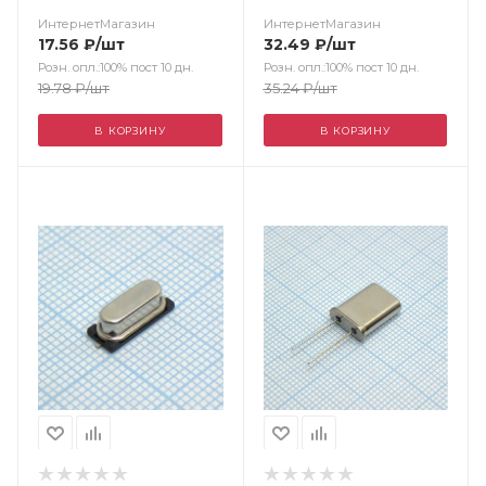
(стабильность) 10пФ
5х3.2х0.9 мм.
ИнтернетМагазин
ИнтернетМагазин
40Ом
17.56
₽
/шт
32.49
₽
/шт
Розн. опл.:100% пост 10 дн.
Розн. опл.:100% пост 10 дн.
19.78
₽
/шт
35.24
₽
/шт
В КОРЗИНУ
В КОРЗИНУ
Цвет