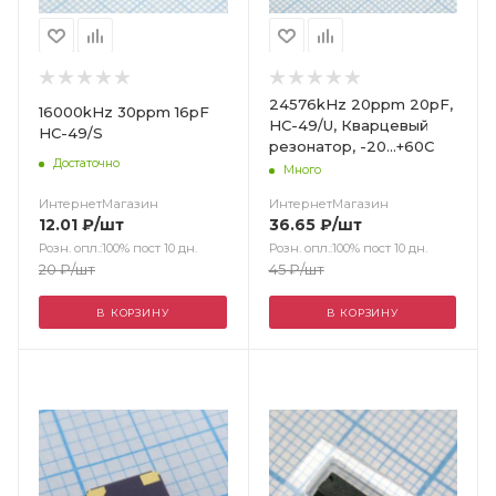
24576kHz 20ppm 20pF,
16000kHz 30ppm 16pF
HC-49/U, Кварцевый
HC-49/S
резонатор, -20...+60C
Достаточно
Много
ИнтернетМагазин
ИнтернетМагазин
12.01
₽
/шт
36.65
₽
/шт
Розн. опл.:100% пост 10 дн.
Розн. опл.:100% пост 10 дн.
20
₽
/шт
45
₽
/шт
В КОРЗИНУ
В КОРЗИНУ
Цвет