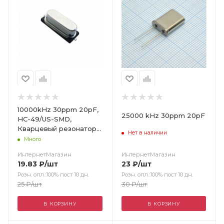
10000kHz 30ppm 20pF,
25000 kHz 30ppm 20pF
HC-49/US-SMD,
Кварцевый резонатор
Нет в наличии
10000kHz 30ppm
Много
ИнтернетМагазин
ИнтернетМагазин
23
₽
/шт
19.83
₽
/шт
Розн. опл.:100% пост 10 дн.
Розн. опл.:100% пост 10 дн.
30
₽
/шт
25
₽
/шт
В КОРЗИНУ
В КОРЗИНУ