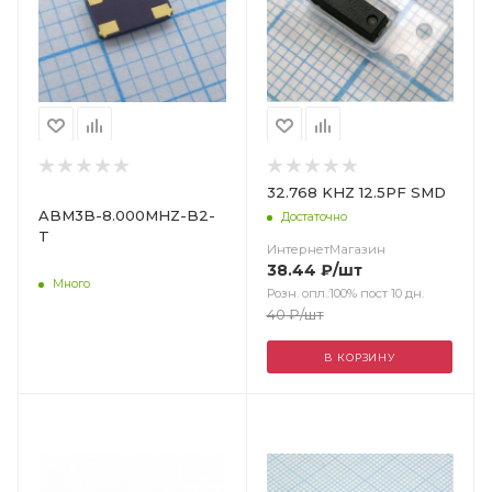
32.768 KHZ 12.5PF SMD
ABM3B-8.000MHZ-B2-
Достаточно
T
ИнтернетМагазин
38.44
₽
/шт
Много
Розн. опл.:100% пост 10 дн.
40
₽
/шт
В КОРЗИНУ
Цвет