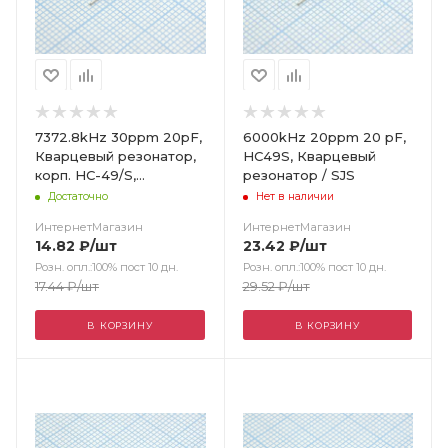
7372.8kHz 30ppm 20pF,
6000kHz 20ppm 20 pF,
Кварцевый резонатор,
HC49S, Кварцевый
корп. HC-49/S,
резонатор / SJS
-20...+60C
Достаточно
Нет в наличии
ИнтернетМагазин
ИнтернетМагазин
14.82
₽
/шт
23.42
₽
/шт
Розн. опл.:100% пост 10 дн.
Розн. опл.:100% пост 10 дн.
17.44
₽
/шт
29.52
₽
/шт
В КОРЗИНУ
В КОРЗИНУ
Цвет