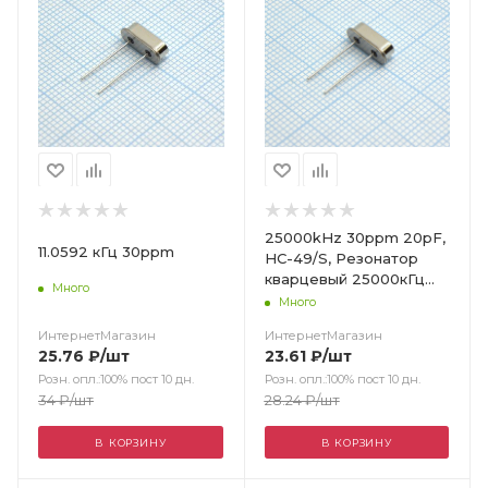
25000kHz 30ppm 20pF,
11.0592 кГц 30ppm
HC-49/S, Резонатор
кварцевый 25000кГц
Много
30ppm, 20пФ,
Много
-20...+60°C / SJK
ИнтернетМагазин
ИнтернетМагазин
25.76
₽
/шт
23.61
₽
/шт
Розн. опл.:100% пост 10 дн.
Розн. опл.:100% пост 10 дн.
34
₽
/шт
28.24
₽
/шт
В КОРЗИНУ
В КОРЗИНУ