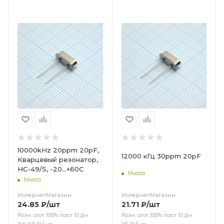
Цвет
10000kHz 20ppm 20pF,
12000 кГц 30ppm 20pF
Кварцевый резонатор,
HC-49/S, -20...+60C
Много
Много
ИнтернетМагазин
ИнтернетМагазин
21.71
₽
/шт
24.85
₽
/шт
Розн. опл.:100% пост 10 дн.
Розн. опл.:100% пост 10 дн.