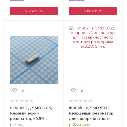
В КОРЗИНУ
В КОРЗИНУ
Цвет
8.000МГц , SMD 1206,
16000kHz, SMD 5032,
Керамический
Кварцевый резонатор
резонатор, ±0.5%
для поверхностного
(точность) ±0.2%
монтажа размерами
Много
Достаточно