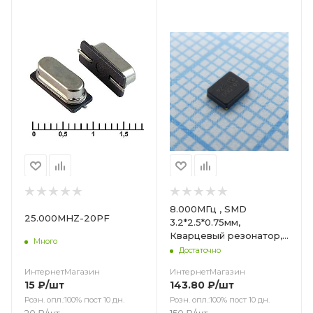
Цвет
8.000МГц , SMD
25.000MHZ-20PF
3.2*2.5*0.75мм,
Кварцевый резонатор,
Много
-40...+150°C, 50/150ppm,
Достаточно
8пФ, 8МГц
ИнтернетМагазин
ИнтернетМагазин
15
₽
/шт
143.80
₽
/шт
Розн. опл.:100% пост 10 дн.
Розн. опл.:100% пост 10 дн.
20
₽
/шт
150
₽
/шт