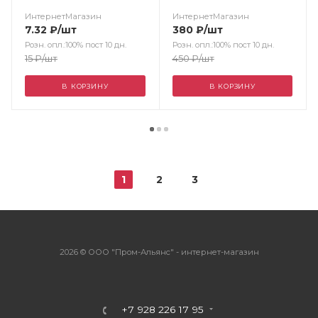
ИнтернетМагазин
ИнтернетМагазин
380
₽
/шт
7.32
₽
/шт
Розн. опл.:100% пост 10 дн.
Розн. опл.:100% пост 10 дн.
450
₽
/шт
15
₽
/шт
В КОРЗИНУ
В КОРЗИНУ
1
2
3
2026 © ООО "Пром-Альянс" - интернет-магазин
+7 928 226 17 95