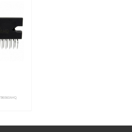
 TB6560AHQ