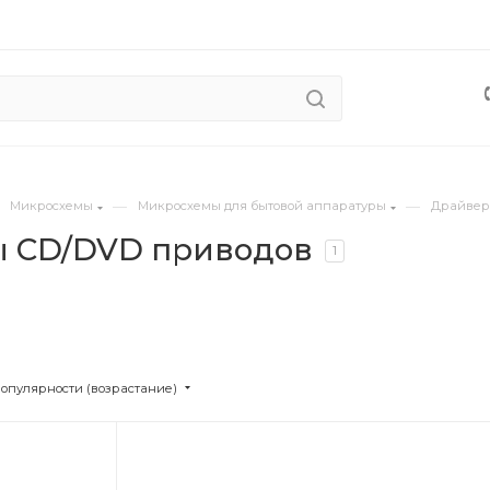
—
—
Микросхемы
Микросхемы для бытовой аппаратуры
Драйвер
 CD/DVD приводов
1
популярности (возрастание)