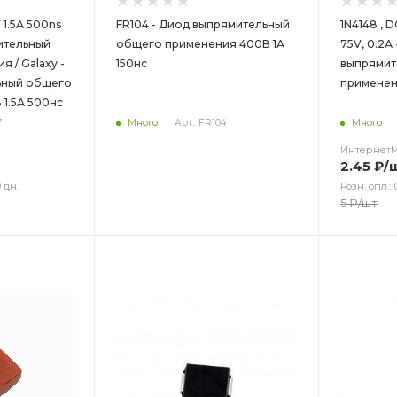
 1.5A 500ns
FR104 - Диод выпрямительный
1N4148 , 
ительный
общего применения 400В 1А
75V, 0.2А
 / Galaxy -
150нс
выпрямит
ьный общего
применен
1.5А 500нс
7
Много
Арт.: FR104
Много
Интернет
2.45
₽
/
 дн.
Розн. опл.:1
5
₽
/шт
Цвет
Цв