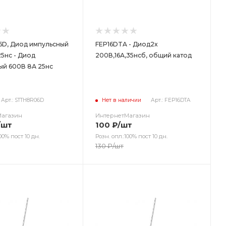
D, Диод импульсный
FEP16DTA - Диод2x
5нс - Диод
200В,16А,35нсб, общий катод
ый 600В 8А 25нс
Арт.: STTH8R06D
Нет в наличии
Арт.: FEP16DTA
Магазин
ИнтернетМагазин
/шт
100
₽
/шт
00% пост 10 дн.
Розн. опл.:100% пост 10 дн.
130
₽
/шт
ет