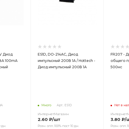
V Диод
ES1D, DO-214AC, Диод
FR207 - 
18А 100mA
импульсный 200В 1А / Hottech -
общего п
сный
Диод импульсный 200В 1А
500нс
8А
Много
Арт.: ES1D
Нет в на
ИнтернетМагазин
Интернет
2.60
₽
/шт
3.80
₽
/
 дн.
Розн. опл.:100% пост 10 дн.
Розн. опл.:1