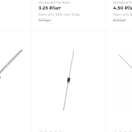
ИнтернетМагазин
Интернет
3.25
₽
/шт
4.50
₽
/
Розн. опл.:100% пост 10 дн.
Розн. опл.:1
5
₽
/шт
6
₽
/шт
Цвет
Цв