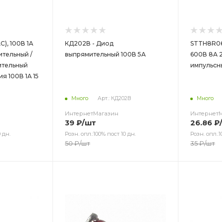
C), 100В 1А
КД202В - Диод
STTH8R06
ительный /
выпрямительный 100В 5А
600В 8А 2
ительный
импульсн
 100В 1А 15
Много
Арт.: КД202В
Много
ИнтернетМагазин
Интернет
39
₽
/шт
26.86
₽
 дн.
Розн. опл.:100% пост 10 дн.
Розн. опл.:1
50
₽
/шт
35
₽
/шт
Цвет
Цв