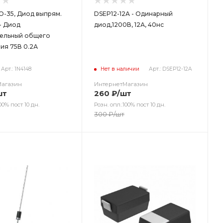
DO-35, Диод выпрям.
DSEP12-12A - Одинарный
 - Диод
диод,1200В, 12А, 40нс
ельный общего
ия 75В 0.2А
Арт.: 1N4148
Нет в наличии
Арт.: DSEP12-12A
Магазин
ИнтернетМагазин
шт
260
₽
/шт
00% пост 10 дн.
Розн. опл.:100% пост 10 дн.
300
₽
/шт
ет