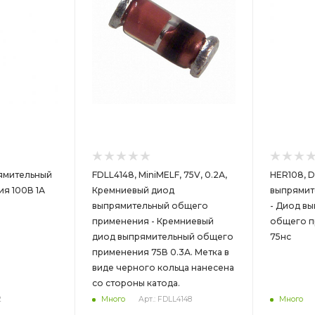
рямительный
FDLL4148, MiniMELF, 75V, 0.2А,
HER108, D
я 100В 1А
Кремниевый диод
выпрямит
выпрямительный общего
- Диод в
применения - Кремниевый
общего п
диод выпрямительный общего
75нс
применения 75В 0.3А. Метка в
виде черного кольца нанесена
со стороны катода.
2
Много
Арт.: FDLL4148
Много