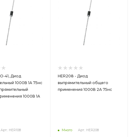
O-41, Диод
HER208 - Диод
ельный 1000В 1А 75нс
выпрямительный общего
ыпрямительный
применения 1000В 2А 75нс
рименения 1000В 1А
Арт.: HER108
Много
Арт.: HER208