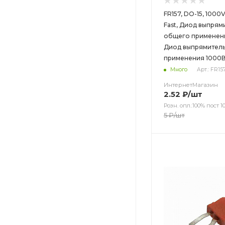
FR157, DO-15, 1000V
Fast, Диод выпрям
общего применения
Диод выпрямител
применения 1000В 
Много
Арт.: FR15
ИнтернетМагазин
2.52
₽
/шт
Розн. опл.:100% пост 10
5
₽
/шт
Цвет
Цвет