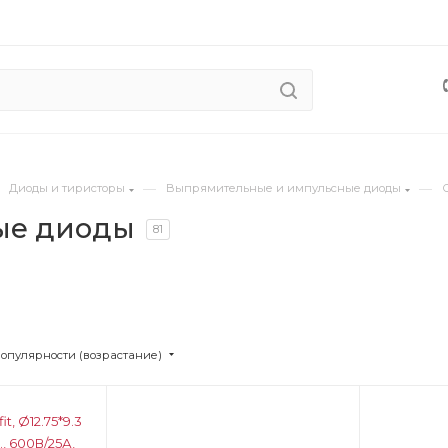
—
—
Диоды и тиристоры
Выпрямительные и импульсные диоды
ые диоды
81
популярности (возрастание)
Цвет
Цв