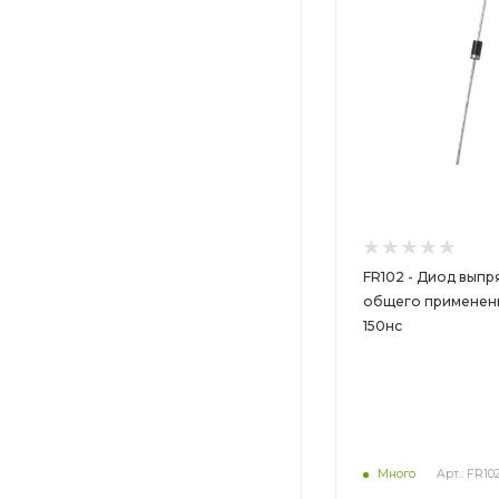
FR102 - Диод вып
общего применени
150нс
Много
Арт.: FR10