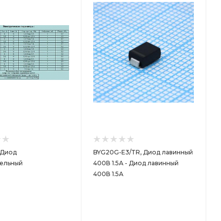
 Диод
BYG20G-E3/TR, Диод лавинный
ельный
400В 1.5А - Диод лавинный
400В 1.5А