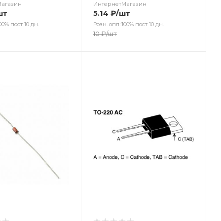
Магазин
ИнтернетМагазин
шт
5.14
₽
/шт
00% пост 10 дн.
Розн. опл.:100% пост 10 дн.
10
₽
/шт
ет