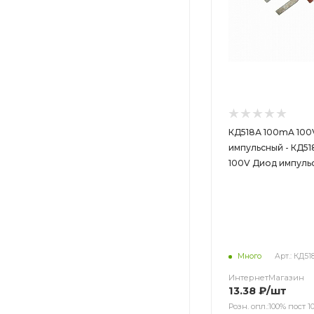
КД518А 100mA 100
импульсный - КД5
100V Диод импуль
Много
Арт.: КД51
ИнтернетМагазин
13.38
₽
/шт
Розн. опл.:100% пост 10