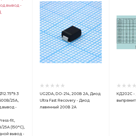
 Ø12.75*9.3
UG2DA, DO-214, 200В 2А, Диод
КД202С -
600В/25А,
Ultra Fast Recovery - Диод
выпрямит
д.вывод -
лавинный 200В 2А
ess-fit,
/25А (150°С),
дной вывод -