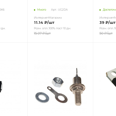
25K6
Много
Арт.: UG2DA
Достаточ
ИнтернетМагазин
Интернет
11.14
₽
/шт
39
₽
/шт
 дн.
Розн. опл.:100% пост 10 дн.
Розн. опл.:1
15.07
₽
/шт
50
₽
/шт
Цвет
Цв