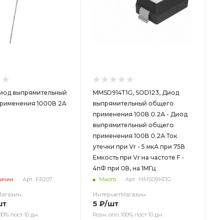
Диод выпрямительный
MMSD914T1G, SOD123, Диод
рименения 1000В 2А
выпрямительный общего
применения 100В 0.2А - Диод
выпрямительный общего
применения 100В 0.2А Ток
утечки при Vr - 5 мкА при 75В
Емкость при Vr на частоте F -
4пФ при 0В, на 1МГц
личии
Арт.: FR207
Много
Арт.: MMSD914T1G
Магазин
ИнтернетМагазин
шт
5
₽
/шт
00% пост 10 дн.
Розн. опл.:100% пост 10 дн.