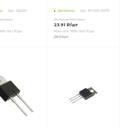
но
Арт.: КД202С
Достаточно
Арт.: BYG20G-E3/TR
Магазин
ИнтернетМагазин
23.91
₽
/шт
00% пост 10 дн.
Розн. опл.:100% пост 10 дн.
29
₽
/шт
ет