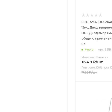
ES1B, SMA (DO-214A
15нс, Диод выпрям
DC - Диод выпрям
общего применения
нс
Много
Арт.: ES1B
ИнтернетМагазин
16.49
₽
/шт
Розн. опл.:100% пост 10
17.25
₽
/шт
Цвет
Цвет