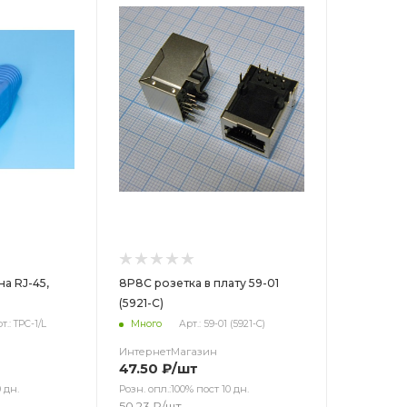
на RJ-45,
8P8C розетка в плату 59-01
(5921-C)
т.: TPC-1/L
Много
Арт.: 59-01 (5921-C)
ИнтернетМагазин
47.50
₽
/шт
 дн.
Розн. опл.:100% пост 10 дн.
50.23
₽
/шт