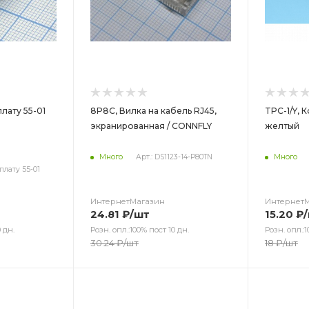
лату 55-01
8P8C, Вилка на кабель RJ45,
TPC-1/Y, 
экранированная / CONNFLY
желтый
Много
Арт.: DS1123-14-P80TN
Много
плату 55-01
ИнтернетМагазин
Интернет
24.81
₽
/шт
15.20
₽
 дн.
Розн. опл.:100% пост 10 дн.
Розн. опл.:1
30.24
₽
/шт
18
₽
/шт