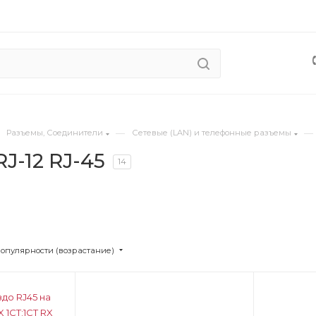
—
—
Разъемы, Соединители
Сетевые (LAN) и телефонные разъемы
J-12 RJ-45
14
популярности (возрастание)
Цвет
Цв