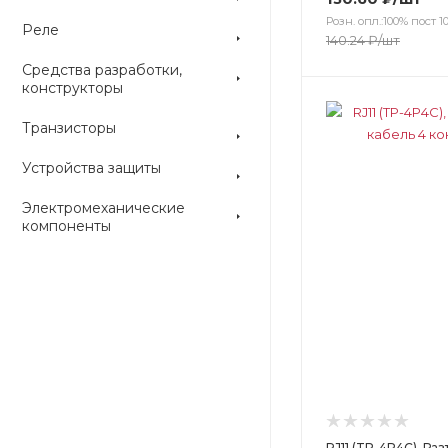
Розн. опл.:100% пост 10
Реле
140.24
₽
/шт
Средства разработки,
конструкторы
Цвет
Цвет
Транзисторы
Устройства защиты
Электромеханические
компоненты
RJ11 (TP-4P4C), Ра