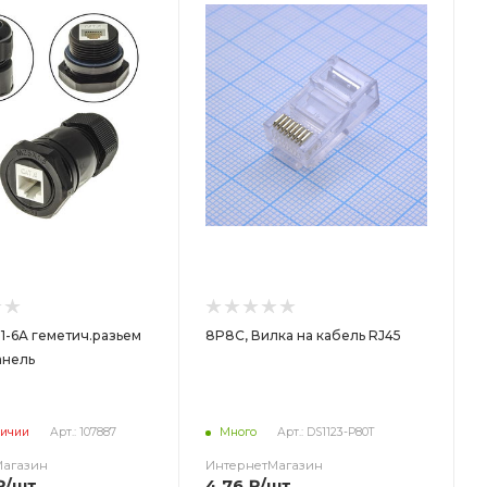
1-6A геметич.разьем
8P8C, Вилка на кабель RJ45
анель
личии
Арт.: 107887
Много
Арт.: DS1123-P80T
Магазин
ИнтернетМагазин
₽
/шт
4.76
₽
/шт