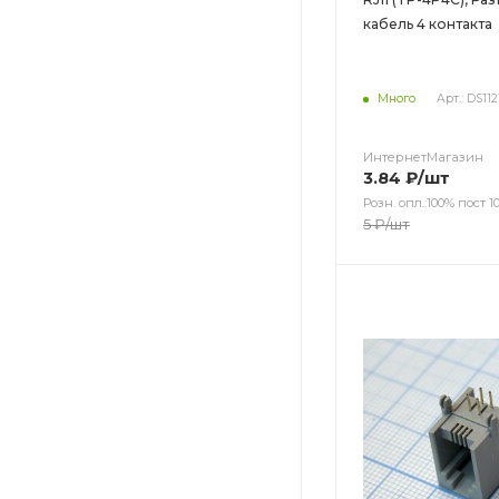
кабель 4 контакта
Много
Арт.: DS11
ИнтернетМагазин
3.84
₽
/шт
Розн. опл.:100% пост 10
5
₽
/шт
Цвет
Цвет