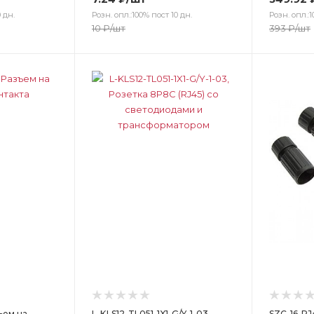
 дн.
Розн. опл.:100% пост 10 дн.
Розн. опл.:1
10
₽
/шт
393
₽
/шт
Цвет
Цв
зъем на
L-KLS12-TL051-1X1-G/Y-1-03,
SZC-16-RJ4