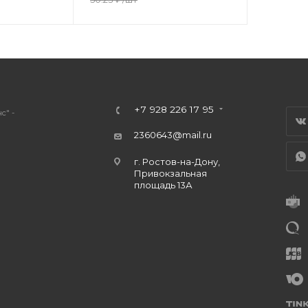
+7 928 226 17 95
с" -
2360643@mail.ru
г. Ростов-на-Дону,
Привокзальная
площадь 13А