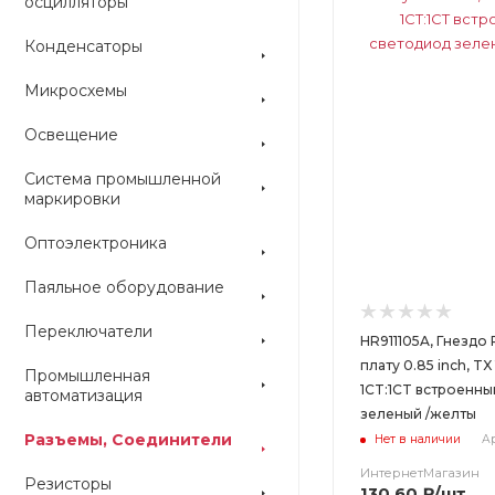
осцилляторы
Конденсаторы
Микросхемы
Освещение
Система промышленной
маркировки
Оптоэлектроника
Паяльное оборудование
Переключатели
HR911105A, Гнездо 
плату 0.85 inch, TX
Промышленная
1CT:1CT встроенн
автоматизация
зеленый /желты
Разъемы, Соединители
Нет в наличии
Ар
ИнтернетМагазин
Резисторы
130.60
₽
/шт