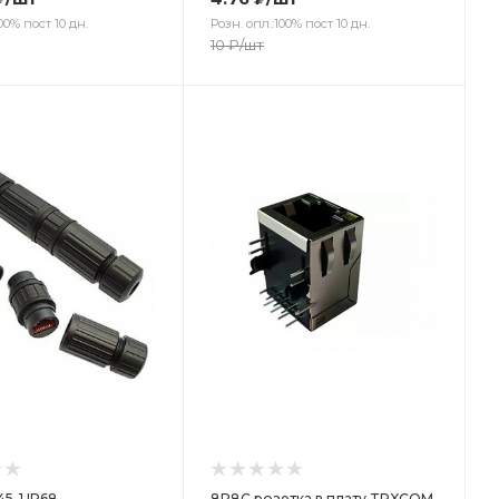
00% пост 10 дн.
Розн. опл.:100% пост 10 дн.
10
₽
/шт
ет
5-1 IP68,
8P8C розетка в плату TRXCOM