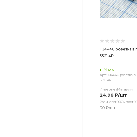
TJ4P4C розетка в п
5521 4P
Много
Арт.: TJ4P4C розетка в 
5521 4P
ИнтернетМагазин
24.96
₽
/шт
Розн. опл.:100% пост 10
30
₽
/шт
Цвет
Цвет