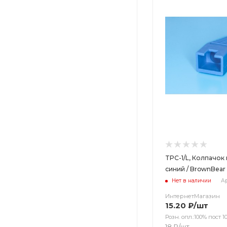
TPC-1/L, Колпачок 
синий / BrownBear
Нет в наличии
Ар
ИнтернетМагазин
15.20
₽
/шт
Розн. опл.:100% пост 10
18
₽
/шт