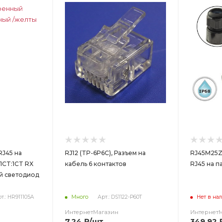
RJ45 на
RJ12 (TP-6P6C), Разъем на
RJ45M25Z
 1CT:1CT RX
кабель 6 контактов
RJ45 на п
ый светодиод
т.: HR911105A
Много
Арт.: DS1122-P60T
Нет в на
ИнтернетМагазин
Интернет
7.24
₽
/шт
349.92