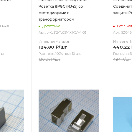
Розетка 8P8C (RJ45) со
Соедините
светодиодами и
защита IP
трансформатором
21-P40T
Достаточно
Нет в на
Арт.: L-KLS12-TL051-1X1-G/Y-1-03
Арт.: SZC-16
ИнтернетМагазин
Интернет
124.80
₽
/шт
440.22
 дн.
Розн. опл.:100% пост 10 дн.
Розн. опл.:1
130.24
₽
/шт
484
₽
/шт
Цвет
Цв