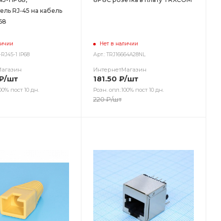
ль RJ-45 на кабель
68
личии
Нет в наличии
-RJ45-1 IP68
Арт.: TRJ16664A28NL
Магазин
ИнтернетМагазин
₽
/шт
181.50
₽
/шт
00% пост 10 дн.
Розн. опл.:100% пост 10 дн.
220
₽
/шт
ет