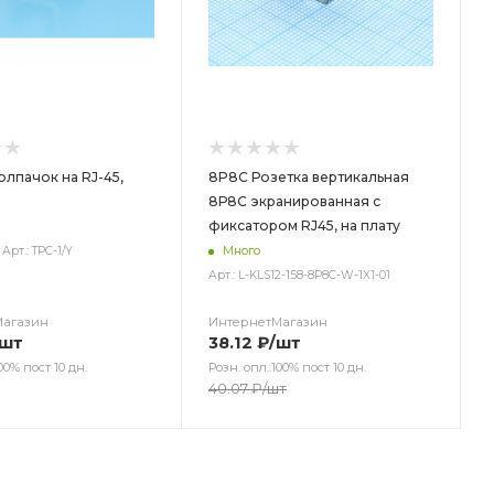
Колпачок на RJ-45,
8P8C Розетка вертикальная
8Р8С экранированная с
фиксатором RJ45, на плату
Арт.: TPC-1/Y
Много
Арт.: L-KLS12-158-8P8C-W-1X1-01
Магазин
ИнтернетМагазин
/шт
38.12
₽
/шт
00% пост 10 дн.
Розн. опл.:100% пост 10 дн.
40.07
₽
/шт