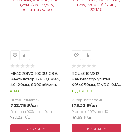
MF40201VX-1000U-G99,
RQU4010MS12,
Вентилятор 12V, 0,088А,
Вентилятор улитка
40x20мм, 8000об/мин
40*40*10мм, 12VDC, 0.1А,
18,25м3/час, 27,5дБ,
1.2W, 7200 Об./Мин.,
Мало
Достаточно
подшипник Vapo
32,1Дб
ИнтернетМагазин
ИнтернетМагазин
702.78
₽
/шт
173.53
₽
/шт
Розн. опл.:100% пост 10 дн.
Розн. опл.:100% пост 10 дн.
733.23
₽
/шт
187.99
₽
/шт
В КОРЗИНУ
В КОРЗИНУ