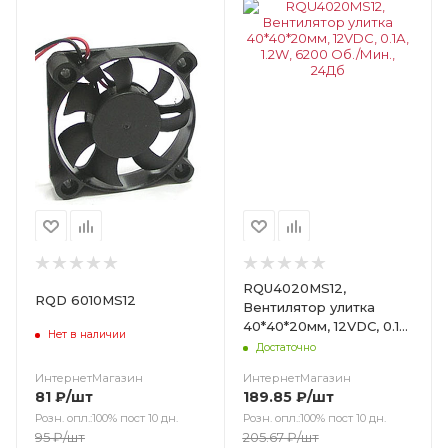
Цвет
RQU4020MS12,
RQD 6010MS12
Вентилятор улитка
40*40*20мм, 12VDC, 0.1А,
Нет в наличии
1.2W, 6200 Об./Мин.,
Достаточно
24Дб
ИнтернетМагазин
ИнтернетМагазин
81
₽
/шт
189.85
₽
/шт
Розн. опл.:100% пост 10 дн.
Розн. опл.:100% пост 10 дн.
95
₽
/шт
205.67
₽
/шт