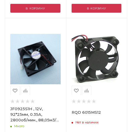
В КОРЗИНУ
В КОРЗИНУ
Цвет
JF0925S1H , 12V,
RQD 6015MS12
92*25мм, 0.35A,
2800об/мин., 88,05м3/
Нет в наличии
час, 35.1дБ, подшипник
Много
скольжения / JAMICON