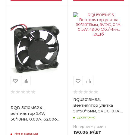
Цвет
RQU5015MS5,
Вентилятор улитка
RQD 5010MS24 ,
50*50*15мм, 5VDC, 0.1А,
вентилятор 24V,
0.5W, 4900 Об./Мин.,
Достаточно
50*10мм, 0.09A, 6200об/
26Дб
мин., 0.27 м3/ мин, 25
ИнтернетМагазин
дБ, подшип.скольжения
190.06
₽
/шт
Нет в наличии