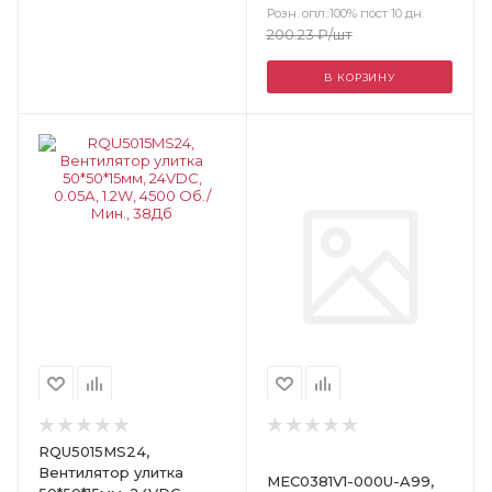
Розн. опл.:100% пост 10 дн.
200.23
₽
/шт
В КОРЗИНУ
Цвет
RQU5015MS24,
Вентилятор улитка
MEC0381V1-000U-A99,