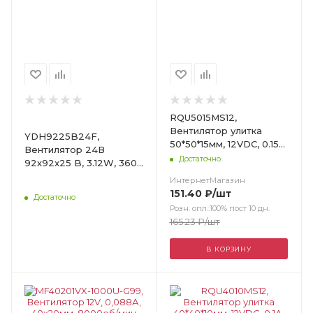
RQU5015MS12,
Вентилятор улитка
YDH9225B24F,
50*50*15мм, 12VDC, 0.15А,
Вентилятор 24В
1.8W, 4500 Об./Мин.,
Достаточно
92х92x25 B, 3.12W, 3600
30Дб
об/мин, 106.8м3/час,
ИнтернетМагазин
39.7дБ, подшипник
151.40
₽
/шт
Достаточно
качения
Розн. опл.:100% пост 10 дн.
165.23
₽
/шт
В КОРЗИНУ
Цвет