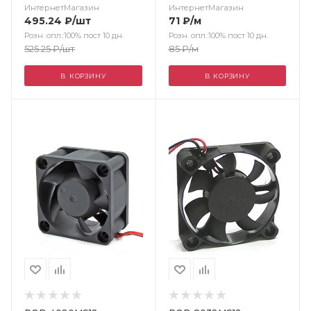
ИнтернетМагазин
ИнтернетМагазин
71
₽
/м
495.24
₽
/шт
Розн. опл.:100% пост 10 дн.
Розн. опл.:100% пост 10 дн.
85
₽
/м
525.25
₽
/шт
В КОРЗИНУ
В КОРЗИНУ
Цвет