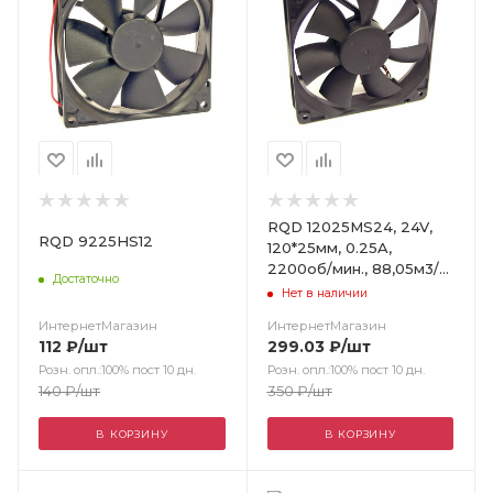
RQD 12025MS24, 24V,
RQD 9225HS12
120*25мм, 0.25A,
2200об/мин., 88,05м3/
Достаточно
час, 35.1дБ, подшипник
Нет в наличии
скольжения
ИнтернетМагазин
ИнтернетМагазин
112
₽
/шт
299.03
₽
/шт
Розн. опл.:100% пост 10 дн.
Розн. опл.:100% пост 10 дн.
140
₽
/шт
350
₽
/шт
В КОРЗИНУ
В КОРЗИНУ