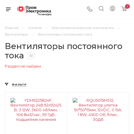
0
—
—
—
Главная
Каталог
Электромеханические компоненты
—
Вентиляторы
Вентиляторы постоянного тока
Вентиляторы постоянного
тока
50
Раздел не найден
ФИЛЬТР
Цвет