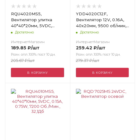
RQU4020MS5,
YDD4020C12F,
Вентилятор улитка
Вентилятор 12V, 0.16A,
40*40*20мм, 5VDC,
40х20мм, 9500 об/мин,
0.25А, 1.25W, 6100 Об./
20м3/час, 34.2дБ,
Достаточно
Достаточно
Мин., 24Дб
подшипник скольжения
ИнтернетМагазин
ИнтернетМагазин
189.85
₽
/шт
259.42
₽
/шт
Розн. опл.:100% пост 10 дн.
Розн. опл.:100% пост 10 дн.
205.67
₽
/шт
279.37
₽
/шт
В КОРЗИНУ
В КОРЗИНУ
Цвет