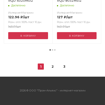
RQD 4020MS12
RQD 8032MS12
Достаточно
Достаточно
ИнтернетМагазин
ИнтернетМагазин
122.96
₽
/шт
127
₽
/шт
Розн. опл.:100% пост 10 дн.
Розн. опл.:100% пост 10 дн.
145
₽
/шт
140
₽
/шт
В КОРЗИНУ
В КОРЗИНУ
1
2
3
2026 © ООО "Пром-Альянс" - интернет-магазин