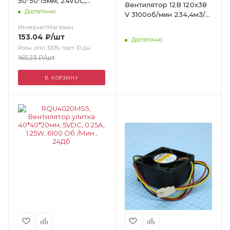
50*50*15мм, 24VDC,
Вентилятор 12В 120x38
0.05А, 1.2W, 4500 Об./
Достаточно
V 3100об/мин 234,4м3/
Мин., 38Дб
час, 48дБ
ИнтернетМагазин
153.04
₽
/шт
Достаточно
Розн. опл.:100% пост 10 дн.
165.23
₽
/шт
В КОРЗИНУ
Цвет