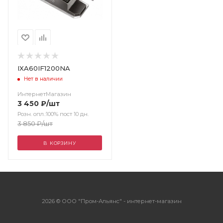
IXA60IF1200NA
Нет в наличии
ИнтернетМагазин
3 450
₽
/шт
Розн. опл.:100% пост 10 дн.
3 850
₽
/шт
В КОРЗИНУ
2026 © ООО "Пром-Альянс" - интернет-магазин