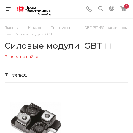
0
—
—
—
Главная
Каталог
Транзисторы
IGBT (БТИЗ) транзисторы
—
Силовые модули IGBT
Силовые модули IGBT
1
Раздел не найден
ФИЛЬТР