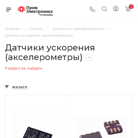
0
—
—
—
Главная
Каталог
Датчики и преобразователи
Датчики ускорения (акселерометры)
Датчики ускорения
(акселерометры)
4
Раздел не найден
ФИЛЬТР
Цвет