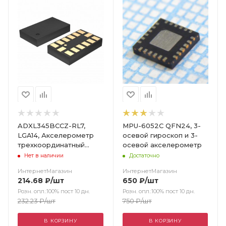
ADXL345BCCZ-RL7,
MPU-6052C QFN24, 3-
LGA14, Акселерометр
осевой гироскоп и 3-
трехкоординатный
осевой акселерометр
ускорение ±2g/±4g/
Нет в наличии
Достаточно
±8g/±16g 2.5V
ИнтернетМагазин
ИнтернетМагазин
214.68
₽
/шт
650
₽
/шт
Розн. опл.:100% пост 10 дн.
Розн. опл.:100% пост 10 дн.
232.23
₽
/шт
750
₽
/шт
В КОРЗИНУ
В КОРЗИНУ