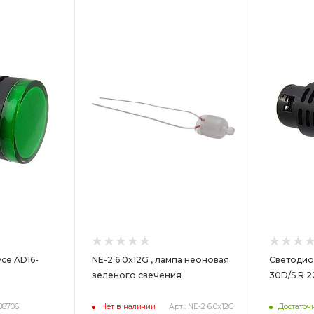
Цвет
Цв
се AD16-
NE-2 6.0x12G , лампа неоновая
Светодиод
зеленого свечения
30D/S R 
 88706
Нет в наличии
Арт.: NE-2 6.0x12G
Достаточ