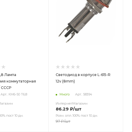
,8 Лампа
Светодиод в корпусе L-615-R
ния коммутаторная
12v (8mm)
/ CCCР
Арт.: КМ6-50 Т6,8
Много
Арт.: 58394
Магазин
ИнтернетМагазин
86.29
₽
/шт
00% пост 10 дн.
Розн. опл.:100% пост 10 дн.
97
₽
/шт