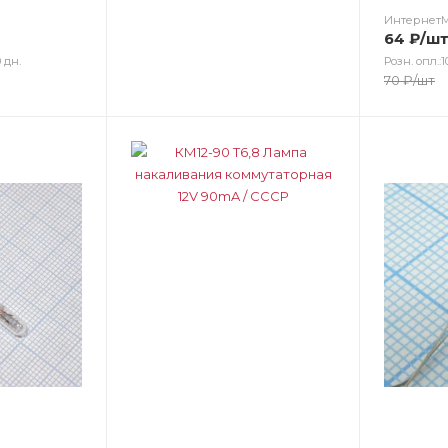
Интернет
64
₽
/ш
 дн.
Розн. опл.:1
70
₽
/шт
Цвет