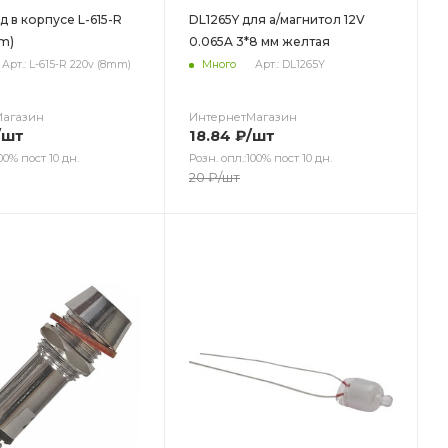
 в корпусе L-615-R
DL1265Y для а/магнитол 12V
m)
0.065A 3*8 мм желтая
Арт.: L-615-R 220v (8mm)
Много
Арт.: DL1265Y
Магазин
ИнтернетМагазин
/шт
18.84
₽
/шт
00% пост 10 дн.
Розн. опл.:100% пост 10 дн.
20
₽
/шт
ет