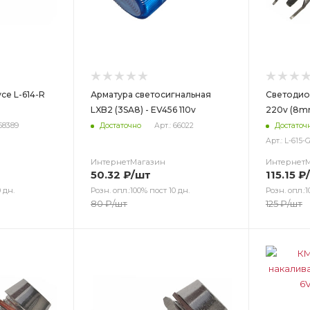
се L-614-R
Арматура светосигнальная
Светодиод
LXB2 (3SA8) - EV456 110v
220v (8m
 58389
Достаточно
Арт.: 66022
Достаточ
Арт.: L-615
ИнтернетМагазин
Интернет
50.32
₽
/шт
115.15
₽
 дн.
Розн. опл.:100% пост 10 дн.
Розн. опл.:1
80
₽
/шт
125
₽
/шт
Цвет
Цв