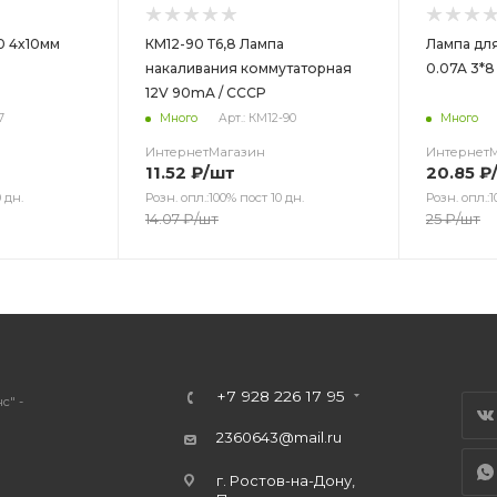
0 4х10мм
КМ12-90 Т6,8 Лампа
Лампа для
накаливания коммутаторная
0.07A 3*8
12V 90mA / CCCР
7
Много
Арт.: КМ12-90
Много
ИнтернетМагазин
Интернет
11.52
₽
/шт
20.85
₽
 дн.
Розн. опл.:100% пост 10 дн.
Розн. опл.:1
14.07
₽
/шт
25
₽
/шт
+7 928 226 17 95
с" -
2360643@mail.ru
г. Ростов-на-Дону,