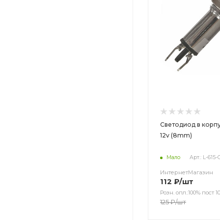
Светодиод в корпу
12v (8mm)
Мало
Арт.: L-615
ИнтернетМагазин
112
₽
/шт
Розн. опл.:100% пост 10
125
₽
/шт