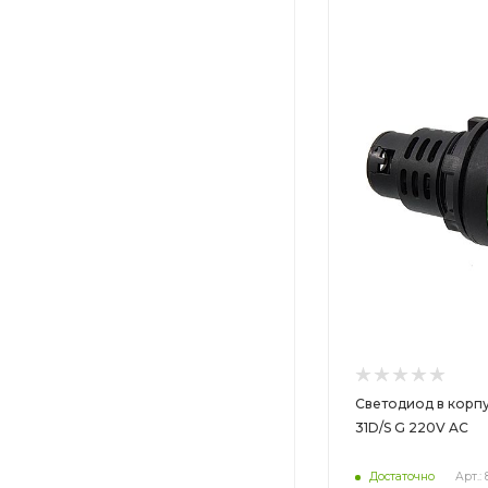
Цвет
Цвет
Светодиод в корпу
31D/S G 220V AC
Достаточно
Арт.: