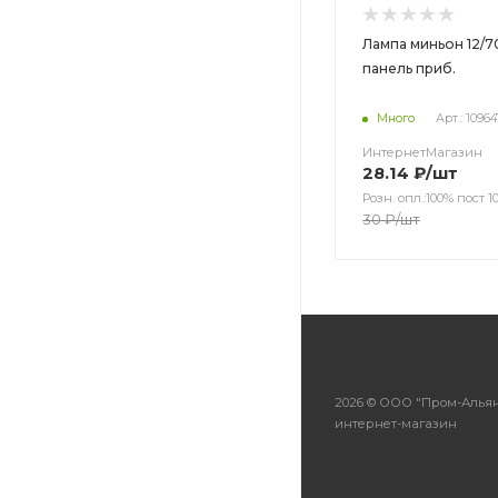
Лампа миньон 12/7
панель приб.
Много
Арт.: 10964
ИнтернетМагазин
28.14
₽
/шт
Розн. опл.:100% пост 10
30
₽
/шт
2026 © ООО "Пром-Альян
интернет-магазин