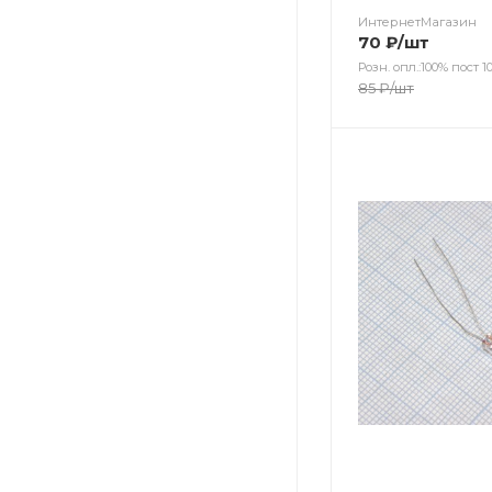
ИнтернетМагазин
70
₽
/шт
Розн. опл.:100% пост 10
85
₽
/шт
Цвет
Цвет