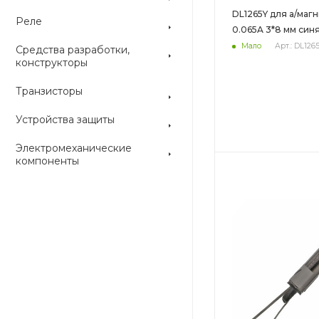
DL1265Y для а/магн
Реле
0.065A 3*8 мм син
Мало
Арт.: DL126
Средства разработки,
конструкторы
Транзисторы
Устройства защиты
Электромеханические
компоненты
Цвет
Цвет