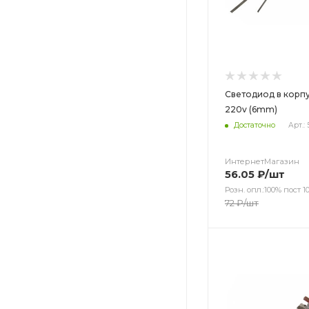
Светодиод в корпу
220v (6mm)
Достаточно
Арт.:
ИнтернетМагазин
56.05
₽
/шт
Розн. опл.:100% пост 10
72
₽
/шт
Цвет
Цвет