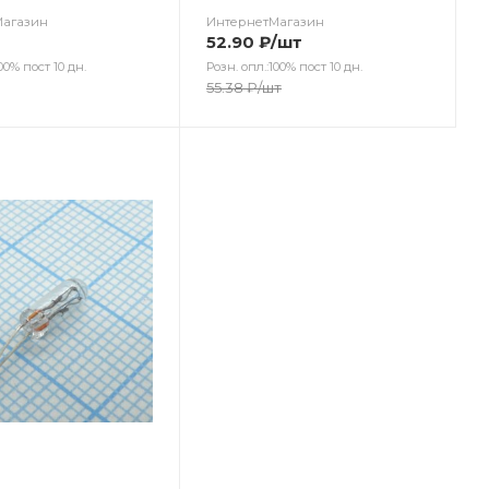
Магазин
ИнтернетМагазин
т
52.90
₽
/шт
00% пост 10 дн.
Розн. опл.:100% пост 10 дн.
55.38
₽
/шт