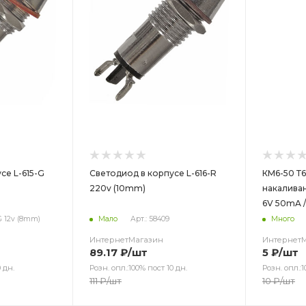
се L-615-G
Светодиод в корпусе L-616-R
КМ6-50 Т6
220v (10mm)
накалива
6V 50mA 
-G 12v (8mm)
Мало
Арт.: 58409
Много
ИнтернетМагазин
Интернет
89.17
₽
/шт
5
₽
/шт
 дн.
Розн. опл.:100% пост 10 дн.
Розн. опл.:1
111
₽
/шт
10
₽
/шт