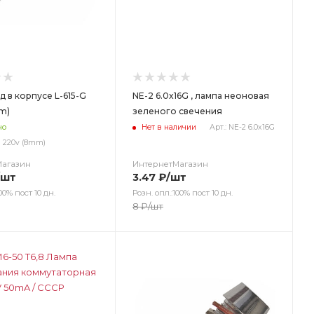
 в корпусе L-615-G
NE-2 6.0x16G , лампа неоновая
m)
зеленого свечения
но
Нет в наличии
Арт.: NE-2 6.0x16G
-G 220v (8mm)
Магазин
ИнтернетМагазин
/шт
3.47
₽
/шт
00% пост 10 дн.
Розн. опл.:100% пост 10 дн.
8
₽
/шт
ет