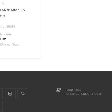
 а/магнитол 12V
 мм
Арт.: 86085
Магазин
/шт
00% пост 10 дн.
ПОЛИТИКА
КОНФИДЕНЦИАЛЬНОСТИ