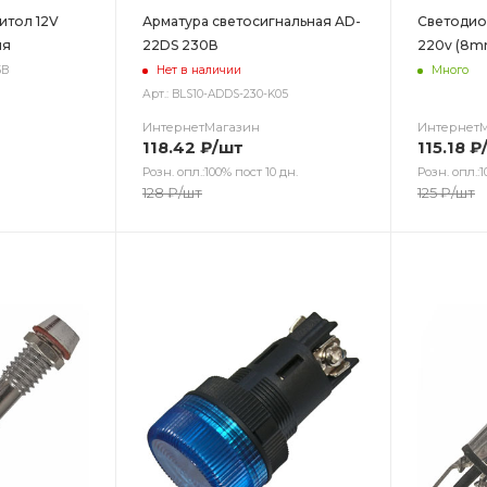
итол 12V
Арматура светосигнальная AD-
Светодиод
яя
22DS 230В
220v (8m
5B
Нет в наличии
Много
Арт.: BLS10-ADDS-230-K05
ИнтернетМагазин
Интернет
118.42
₽
/шт
115.18
₽
Розн. опл.:100% пост 10 дн.
Розн. опл.:1
128
₽
/шт
125
₽
/шт
Цвет
Цв