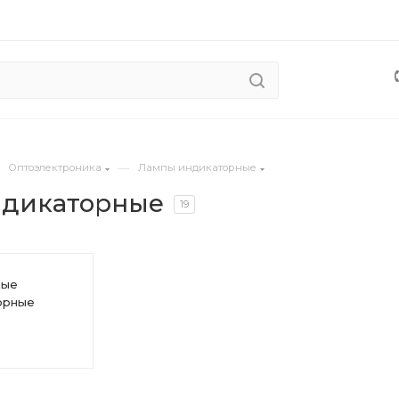
—
Оптоэлектроника
Лампы индикаторные
ндикаторные
19
ные
орные