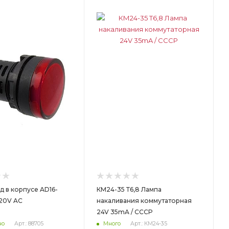
ет
 в корпусе AD16-
КМ24-35 Т6,8 Лампа
220V AC
накаливания коммутаторная
24V 35mA / CCCР
но
Арт.: 88705
Много
Арт.: КМ24-35