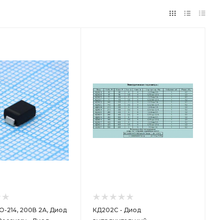
ет
O-214, 200В 2А, Диод
КД202С - Диод