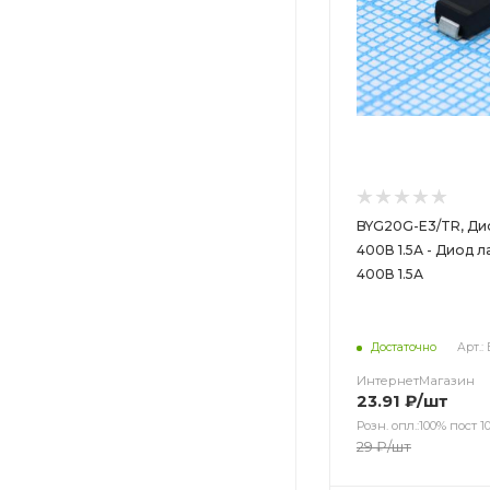
BYG20G-E3/TR, Ди
400В 1.5А - Диод 
400В 1.5А
Достаточно
Арт.:
ИнтернетМагазин
23.91
₽
/шт
Розн. опл.:100% пост 10
29
₽
/шт