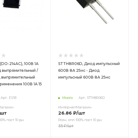
 (DO-214AC), 100В 1А
STTH8R06D, Диод импульсный
д выпрямительный /
600В 8А 25нс - Диод
д выпрямительный
импульсный 600В 8А 25нс
рименения 100В 1А 15
Арт.: ES1B
Много
Арт.: STTH8R06D
Магазин
ИнтернетМагазин
/шт
26.86
₽
/шт
00% пост 10 дн.
Розн. опл.:100% пост 10 дн.
35
₽
/шт