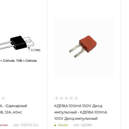
ет
2A - Одинарный
КД518А 100mA 100V Диод
В, 12А, 40нс
импульсный - КД518А 100mA
100V Диод импульсный
личии
Арт.: DSEP12-12A
Много
Арт.: КД518А