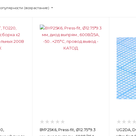
популярности (возрастание)
Цвет
Цв
0,
BYP25K6, Press-fit, Ø12.75*9.3
UG2DA, D