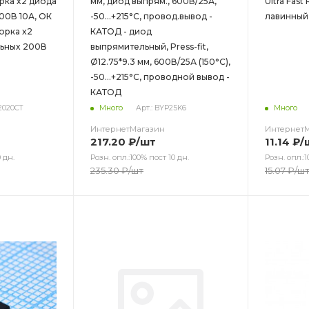
рка х2 диода
мм, диод выпрям., 600В/25А,
Ultra Fast Re
00В 10А, ОК
-50…+215°С, провод.вывод -
лавинный
орка х2
КАТОД - диод
ьных 200В
выпрямительный, Press-fit,
Ø12.75*9.3 мм, 600В/25А (150°С),
-50…+215°С, проводной вывод -
КАТОД
2020CT
Много
Арт.: BYP25K6
Много
ИнтернетМагазин
Интернет
217.20
₽
/шт
11.14
₽
/
 дн.
Розн. опл.:100% пост 10 дн.
Розн. опл.:1
235.30
₽
/шт
15.07
₽
/ш
Цвет
Цв