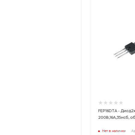
Цвет
Цвет
FEP16DTA - Диод2
200В,16А,35нсб, о
Нет в наличии
Ар