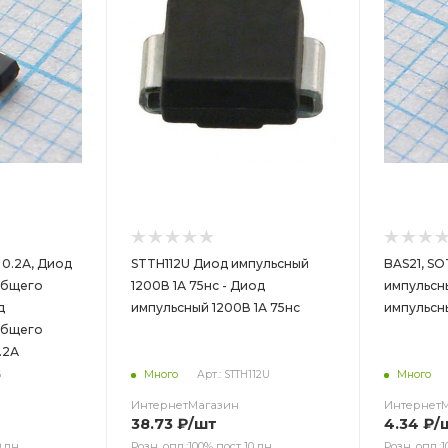
 0.2А, Диод
STTH112U Диод импульсный
BAS21, SO
общего
1200В 1А 75нс - Диод
импульсны
импульсный 1200В 1А 75нс
импульсн
общего
.2А
6
Много
Арт.: STTH112U
Много
ИнтернетМагазин
Интернет
38.73
₽
/шт
4.34
₽
/
 дн.
Розн. опл.:100% пост 10 дн.
Розн. опл.:1