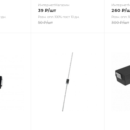
ИнтернетМагазин
Интернет
39
₽
/шт
260
₽
/
 дн.
Розн. опл.:100% пост 10 дн.
Розн. опл.:1
50
₽
/шт
300
₽
/шт
Цвет
Цв