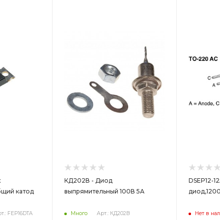
Цвет
Цв
x
КД202В - Диод
DSEP12-1
бщий катод
выпрямительный 100В 5А
диод,1200
т.: FEP16DTA
Много
Арт.: КД202В
Нет в на