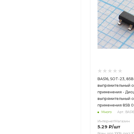
BAS16, SOT-23, 85В
выпрямительный 
применения - Диод
выпрямительный 
применения 85В 0
Много
Арт.: BAS1
ИнтернетМагазин
5.29
₽
/шт
Розн. опл.:100% пост 10