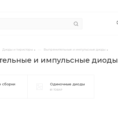
—
Диоды и тиристоры
Выпрямительные и импульсные диоды
ельные и импульсные диоды
 сборки
Одиночные диоды
81 ТОВАР