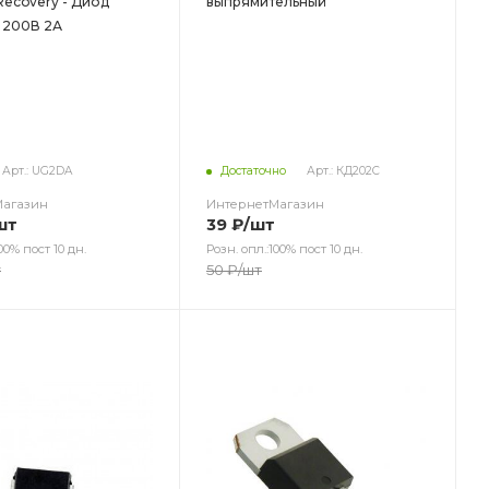
covery - Диод
выпрямительный
 200В 2А
Арт.: UG2DA
Достаточно
Арт.: КД202С
Магазин
ИнтернетМагазин
шт
39
₽
/шт
00% пост 10 дн.
Розн. опл.:100% пост 10 дн.
т
50
₽
/шт
ет