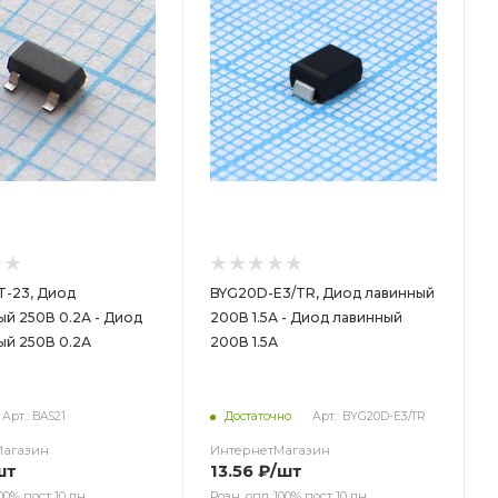
T-23, Диод
BYG20D-E3/TR, Диод лавинный
й 250В 0.2А - Диод
200В 1.5А - Диод лавинный
ый 250В 0.2А
200В 1.5А
Арт.: BAS21
Достаточно
Арт.: BYG20D-E3/TR
Магазин
ИнтернетМагазин
шт
13.56
₽
/шт
00% пост 10 дн.
Розн. опл.:100% пост 10 дн.