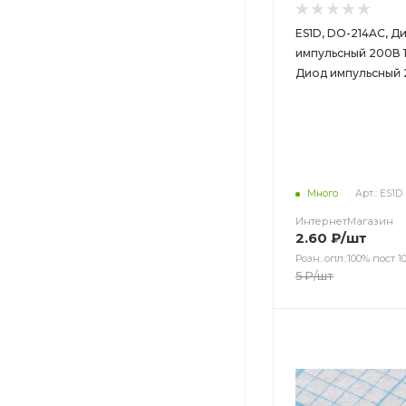
ES1D, DO-214AC, Д
импульсный 200В 1А
Диод импульсный 
Много
Арт.: ES1D
ИнтернетМагазин
2.60
₽
/шт
Розн. опл.:100% пост 10
5
₽
/шт
Цвет
Цвет