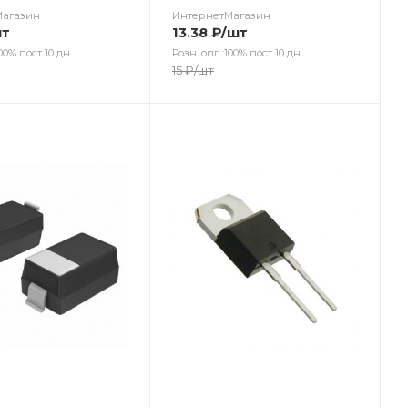
Магазин
ИнтернетМагазин
шт
13.38
₽
/шт
00% пост 10 дн.
Розн. опл.:100% пост 10 дн.
15
₽
/шт
ет