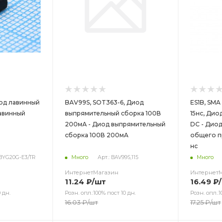
од лавинный
BAV99S, SOT363-6, Диод
ES1B, SMA
лавинный
выпрямительный сборка 100В
15нс, Дио
200мА - Диод выпрямительный
DC - Дио
сборка 100В 200мА
общего п
нс
 BYG20G-E3/TR
Много
Арт.: BAV99S,115
Много
ИнтернетМагазин
Интернет
11.24
₽
/шт
16.49
₽
 дн.
Розн. опл.:100% пост 10 дн.
Розн. опл.:1
16.03
₽
/шт
17.25
₽
/шт