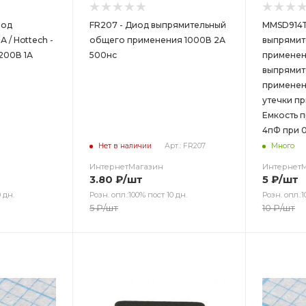
иод
FR207 - Диод выпрямительный
MMSD914T
 / Hottech -
общего применения 1000В 2А
выпрямит
200В 1А
500нс
применен
выпрямит
применен
утечки пр
Емкость п
4пФ при 0
Нет в наличии
Арт.: FR207
Много
ИнтернетМагазин
Интернет
3.80
₽
/шт
5
₽
/шт
 дн.
Розн. опл.:100% пост 10 дн.
Розн. опл.:1
5
₽
/шт
10
₽
/шт
Цвет
Цв