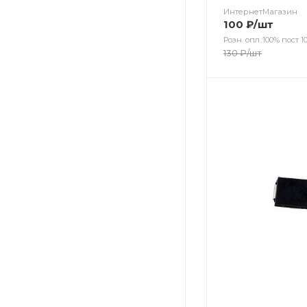
ИнтернетМагазин
100
₽
/шт
Розн. опл.:100% пост 10
130
₽
/шт
Цвет
Цвет