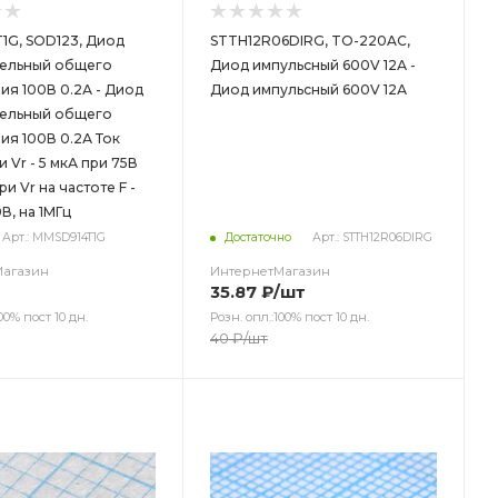
1G, SOD123, Диод
STTH12R06DIRG, TO-220AC,
ельный общего
Диод импульсный 600V 12А -
ия 100В 0.2А - Диод
Диод импульсный 600V 12А
ельный общего
ия 100В 0.2А Ток
и Vr - 5 мкА при 75В
ри Vr на частоте F -
В, на 1МГц
Арт.: MMSD914T1G
Достаточно
Арт.: STTH12R06DIRG
Магазин
ИнтернетМагазин
35.87
₽
/шт
00% пост 10 дн.
Розн. опл.:100% пост 10 дн.
40
₽
/шт
ет