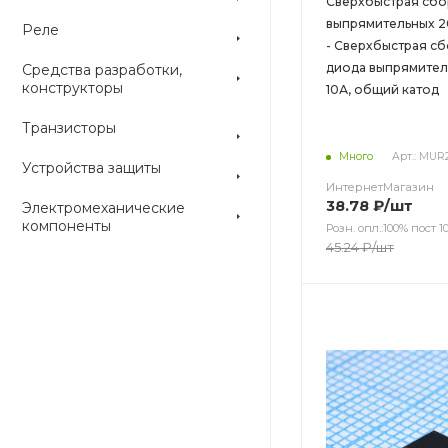
Сверхбыстрая сбо
выпрямительных 2
Реле
- Сверхбыстрая сб
диода выпрямител
Средства разработки,
конструкторы
10А, общий катод
Транзисторы
Много
Арт.: MUR
Устройства защиты
ИнтернетМагазин
38.78
₽
/шт
Электромеханические
компоненты
Розн. опл.:100% пост 10
45.24
₽
/шт
Цвет
Цвет