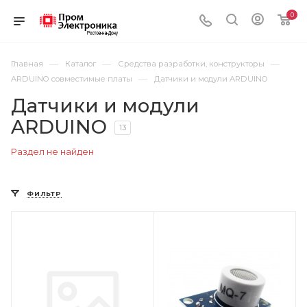
0
—
—
—
Главная
Каталог
Средства разработки, конструкторы
—
ARDUINO совместимые платы
Датчики и модули ARDUINO
Датчики и модули
ARDUINO
13
Раздел не найден
ФИЛЬТР
Цвет