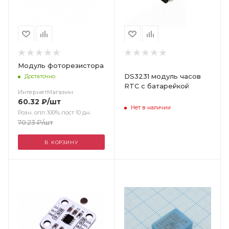
Модуль фоторезистора
DS3231 модуль часов
Достаточно
RTC с батарейкой
ИнтернетМагазин
60.32
₽
/шт
Нет в наличии
Розн. опл.:100% пост 10 дн.
70.23
₽
/шт
В КОРЗИНУ
Цвет