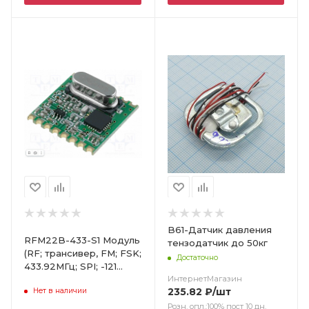
Цвет
B61-Датчик давления
RFM22B-433-S1 Модуль
тензодатчик до 50кг
(RF; трансивер, FM; FSK;
Достаточно
433.92МГц; SPI; -121
дБм; 1,8 3,6B DC
ИнтернетМагазин
235.82
₽
/шт
Нет в наличии
Розн. опл.:100% пост 10 дн.