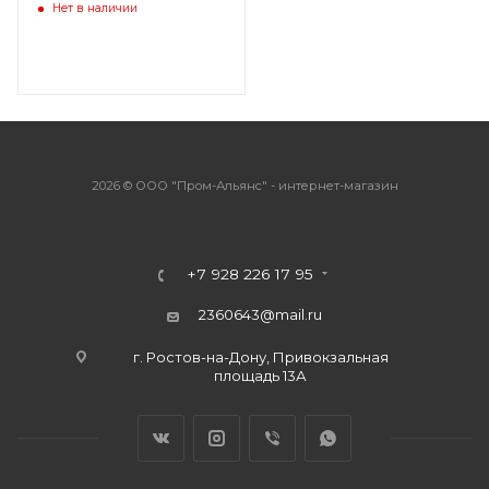
EGS002 (EG8010+IR2110)
Нет в наличии
2026 © ООО "Пром-Альянс" - интернет-магазин
+7 928 226 17 95
2360643@mail.ru
г. Ростов-на-Дону, Привокзальная
площадь 13А