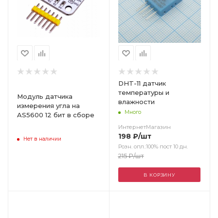
DHT-11 датчик
температуры и
Модуль датчика
влажности
измерения угла на
Много
AS5600 12 бит в сборе
ИнтернетМагазин
198
₽
/шт
Нет в наличии
Розн. опл.:100% пост 10 дн.
215
₽
/шт
В КОРЗИНУ
Цвет