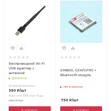
Беспроводной Wi-Fi
USB адаптер с
SIM800, GSM/GPRS +
антенной
Bluetooth модуль
Достаточно
ИнтернетМагазин
Нет в наличии
390
₽
/шт
Розн. опл.:100% пост 10 дн.
750
₽
/шт
490
₽
/шт
В КОРЗИНУ
В КОРЗИНУ