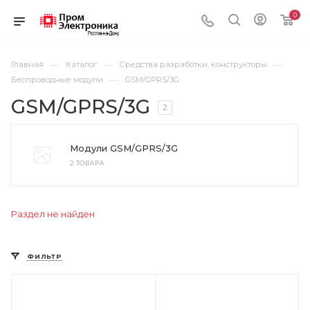
0
—
—
—
Главная
Каталог
Средства разработки, конструкторы
—
Беспроводные модули
GSM/GPRS/3G
GSM/GPRS/3G
2
Модули GSM/GPRS/3G
2 ТОВАРА
Раздел не найден
ФИЛЬТР
Цвет