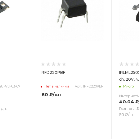
IRFD220PBF
IRLML2502
ch, 20V, 
 SUP75P03-07
Нет в наличии
Арт.: IRFD220PBF
Много
80
₽
/шт
Интернет
40.04
₽
 дн.
Розн. опл.:1
50
₽
/шт
Цвет
Цв