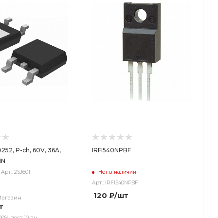
252, P-ch, 60V, 36A,
IRFI540NPBF
IN
Арт.: 2SJ601
Нет в наличии
Арт.: IRFI540NPBF
120
₽
/шт
Магазин
т
00% пост 10 дн.