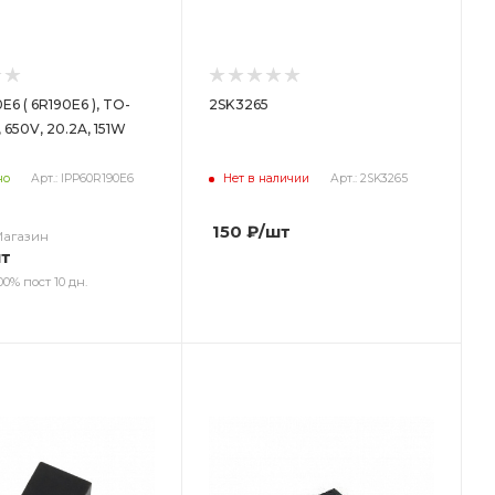
E6 ( 6R190E6 ), TO-
2SK3265
 650V, 20.2A, 151W
но
Арт.: IPP60R190E6
Нет в наличии
Арт.: 2SK3265
150
₽
/шт
Магазин
шт
00% пост 10 дн.
ет