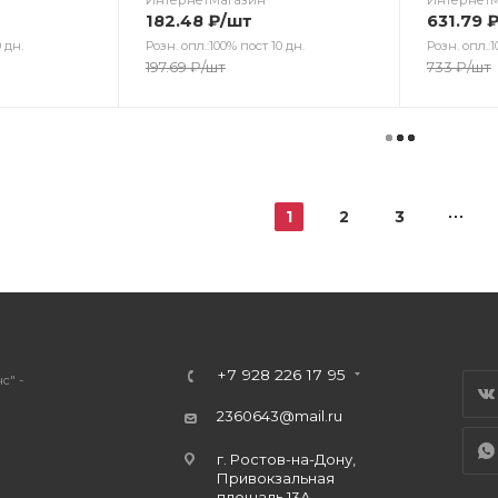
ИнтернетМагазин
Интернет
182.48
₽
/шт
631.79
 дн.
Розн. опл.:100% пост 10 дн.
Розн. опл.:1
197.69
₽
/шт
733
₽
/шт
1
2
3
+7 928 226 17 95
с" -
2360643@mail.ru
г. Ростов-на-Дону,
Привокзальная
площадь 13А