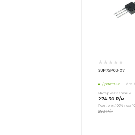
SUP75P03-07
Достаточно
Арт.:
ИнтернетМагазин
274.30
₽
/м
Розн. опл.:100% пост 10
293
₽
/м
Цвет
Цвет