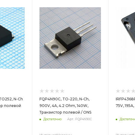
TO252, N-Ch
FQP4N90C, TO-220, N-Ch,
IRFP4368P
ор полевой
900V, 4A, 4.2 Ohm, 140W,
75V, 195А,
Транзистор полевой / ONS
Достаточно
Арт.: FQP4N90C
Достаточ