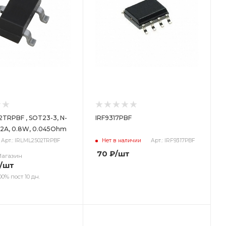
TRPBF , SOT23-3, N-
IRF9317PBF
4.2А, 0.8W, 0.045Ohm
Арт.: IRLML2502TRPBF
Нет в наличии
Арт.: IRF9317PBF
70
₽
/шт
Магазин
/шт
00% пост 10 дн.
ет