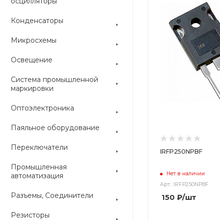
осцилляторы
Конденсаторы
Микросхемы
Освещение
Система промышленной
маркировки
Оптоэлектроника
Паяльное оборудование
Переключатели
IRFP250NPBF
Промышленная
Нет в наличии
автоматизация
Арт.: IRFP250NPBF
Разъемы, Соединители
150
₽
/шт
Резисторы