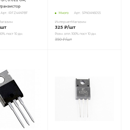
транзистор
Арт.: IRFZ44NPBF
Много
Арт.: SPN04N60S5
Магазин
ИнтернетМагазин
/шт
325
₽
/шт
00% пост 10 дн.
Розн. опл.:100% пост 10 дн.
350
₽
/шт
ет