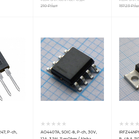
210
₽
/шт
157.23
₽
/ш
Цвет
Цв
47, P-ch,
AO4407A, SOIC-8, P-ch, 30V,
IRFZ44NPB
12А, 3.1W, 11 mOhm / Alpha
В, 49 А, 1