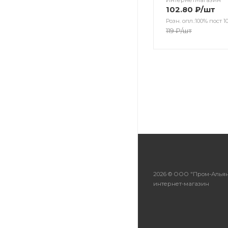
ИнтернетМагазин
102.80
₽
/шт
Розн. опл.:100% пост 10
119
₽
/шт
2026 © ООО "Пром-Альян
интернет-магазин