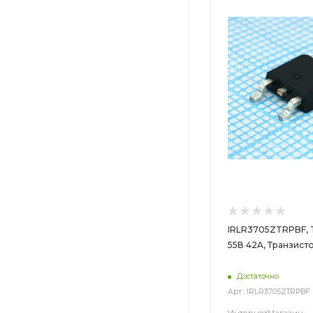
IRLR3705ZTRPBF, 
55В 42A, Транзист
Достаточно
Арт.: IRLR3705ZTRPBF