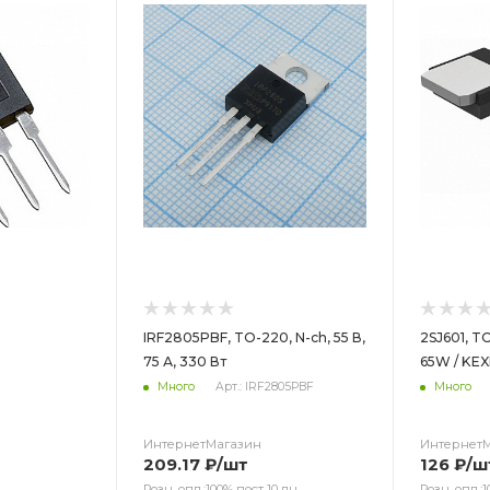
IRF2805PBF, TO-220, N-ch, 55 В,
2SJ601, TO
75 А, 330 Вт
65W / KEX
Много
Арт.: IRF2805PBF
Много
ИнтернетМагазин
Интернет
209.17
₽
/шт
126
₽
/ш
Розн. опл.:100% пост 10 дн.
Розн. опл.:1