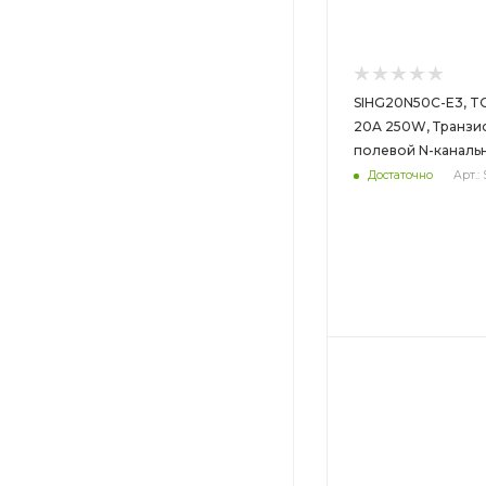
SIHG20N50C-E3, T
20A 250W, Транзи
полевой N-канальн
Достаточно
Арт.:
Цвет
Цвет