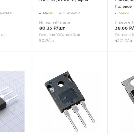
Полевой 
P9240PBF
Много
Арт.: AO4407A
Много
ИнтернетМагазин
Интернет
80.35
₽
/шт
38.66
₽
 дн.
Розн. опл.:100% пост 10 дн.
Розн. опл.:1
90
₽
/шт
45.51
₽
/шт
Цвет
Цв