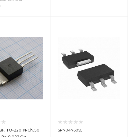
т
ет
F, TO-220, N-Ch, 50
SPN04N60S5
10 Вт, 0.022 Ом,