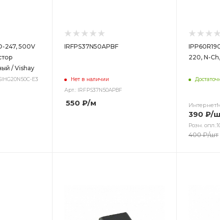
O-247, 500V
IRFPS37N50APBF
IPP60R190
стор
220, N-Ch,
ый / Vishay
 SIHG20N50C-E3
Нет в наличии
Достаточ
Арт.: IRFPS37N50APBF
550
₽
/м
Интернет
390
₽
/
Розн. опл.:1
400
₽
/шт
Цвет
Цв