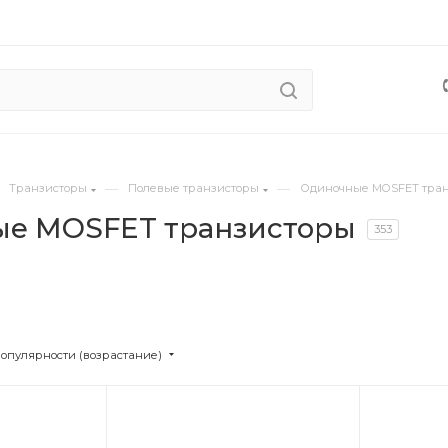
—
—
Транзисторы
Полевые транзисторы
Одиночные MOSFET тра
е MOSFET транзисторы
353
популярности (возрастание)
Цвет
Цв