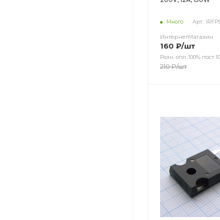
Много
Арт.: IRF
ИнтернетМагазин
160
₽
/шт
Розн. опл.:100% пост 10
210
₽
/шт
Цвет
Цвет