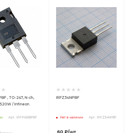
BF , TO-247, N-ch,
IRFZ34NPBF
 520W / Infineon
но
Арт.: IRFP4368PBF
Нет в наличии
Арт.: IRFZ34NPBF
60
₽
/шт