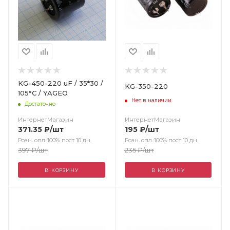
KG-450-220 uF / 35*30 /
KG-350-220
105°С / YAGEO
Нет в наличии
Достаточно
ИнтернетМагазин
ИнтернетМагазин
195
₽
/шт
371.35
₽
/шт
Розн. опл.:100% пост 10 дн.
Розн. опл.:100% пост 10 дн.
235
₽
/шт
397
₽
/шт
В КОРЗИНУ
В КОРЗИНУ
Цвет