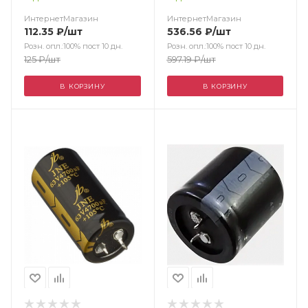
ИнтернетМагазин
ИнтернетМагазин
112.35
₽
/шт
536.56
₽
/шт
Розн. опл.:100% пост 10 дн.
Розн. опл.:100% пост 10 дн.
125
₽
/шт
597.19
₽
/шт
В КОРЗИНУ
В КОРЗИНУ
Цвет