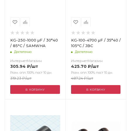
KG-250-1000 µF / 30*40
KG-100-4700 µF / 35*40 /
/ 85°С / SAMWHA
105°С / JBC
Достаточно
Достаточно
ИнтернетМагазин
ИнтернетМагазин
305.94
₽
/шт
425.70
₽
/шт
Розн. опл.:100% пост 10 дн.
Розн. опл.:100% пост 10 дн.
319.23
₽
/шт
487.24
₽
/шт
В КОРЗИНУ
В КОРЗИНУ
Цвет