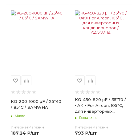
Цвет
KG-450-820 µF / 35*70 /
KG-200-1000 µF / 25*40
<AK> For Aircon, 105°С,
/ 85°С / SAMWHA
для инверторных
Много
кондиционеров /
Достаточно
SAMWHA
ИнтернетМагазин
ИнтернетМагазин
187.24
₽
/шт
793
₽
/шт