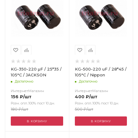
KG-350-220 µF / 25*35 /
KG-500-220 uF / 28*45 /
105°С / JACKSON
105°С / Nippon
Достаточно
Достаточно
ИнтернетМагазин
ИнтернетМагазин
156
₽
/шт
400
₽
/шт
Розн. опл.:100% пост 10 дн.
Розн. опл.:100% пост 10 дн.
180
₽
/шт
500
₽
/шт
В КОРЗИНУ
В КОРЗИНУ