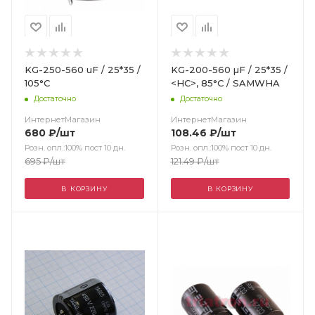
KG-250-560 uF / 25*35 /
KG-200-560 µF / 25*35 /
105°C
<HC>, 85°С / SAMWHA
Достаточно
Достаточно
ИнтернетМагазин
ИнтернетМагазин
680
₽
/шт
108.46
₽
/шт
Розн. опл.:100% пост 10 дн.
Розн. опл.:100% пост 10 дн.
695
₽
/шт
121.49
₽
/шт
В КОРЗИНУ
В КОРЗИНУ
Цвет