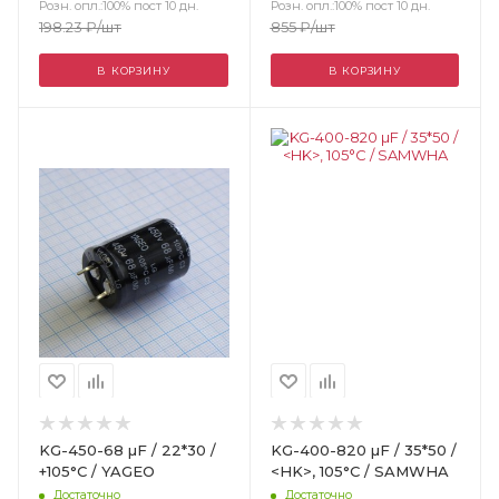
Розн. опл.:100% пост 10 дн.
Розн. опл.:100% пост 10 дн.
198.23
₽
/шт
855
₽
/шт
В КОРЗИНУ
В КОРЗИНУ
Цвет
KG-450-68 µF / 22*30 /
KG-400-820 µF / 35*50 /
+105°С / YAGEO
<HK>, 105°С / SAMWHA
Достаточно
Достаточно