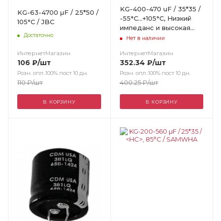
KG-400-470 uF / 35*35 /
KG-63-4700 µF / 25*50 /
-55°C...+105°C, Низкий
105°С / JBC
импеданс и высокая
Достаточно
пульсация тока / AiSHi
Нет в наличии
ИнтернетМагазин
ИнтернетМагазин
106
₽
/шт
352.34
₽
/шт
Розн. опл.:100% пост 10 дн.
Розн. опл.:100% пост 10 дн.
110
₽
/шт
400.25
₽
/шт
В КОРЗИНУ
В КОРЗИНУ
Цвет