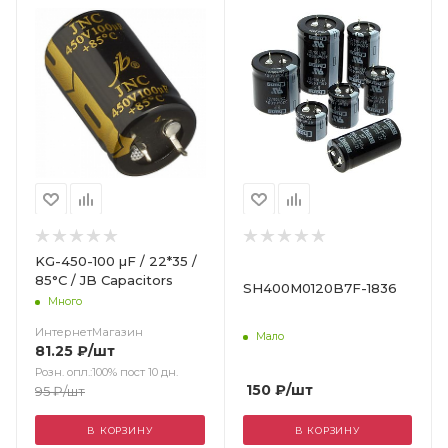
KG-450-100 µF / 22*35 /
85°С / JB Capacitors
SH400M0120B7F-1836
Много
ИнтернетМагазин
Мало
81.25
₽
/шт
Розн. опл.:100% пост 10 дн.
150
₽
/шт
95
₽
/шт
В КОРЗИНУ
В КОРЗИНУ