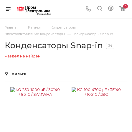
0
—
—
—
Главная
Каталог
Конденсаторы
—
Электролитические конденсаторы
Конденсаторы Snap-in
Конденсаторы Snap-in
34
Раздел не найден
ФИЛЬТР
Цвет