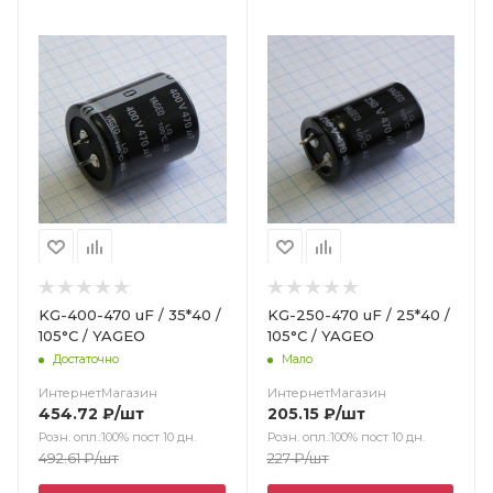
Цвет
KG-400-470 uF / 35*40 /
KG-250-470 uF / 25*40 /
105°С / YAGEO
105°C / YAGEO
Достаточно
Мало
ИнтернетМагазин
ИнтернетМагазин
454.72
₽
/шт
205.15
₽
/шт
Розн. опл.:100% пост 10 дн.
Розн. опл.:100% пост 10 дн.
492.61
₽
/шт
227
₽
/шт