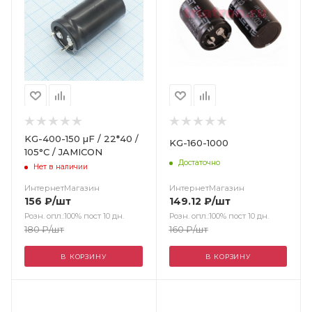
KG-400-150 µF / 22*40 /
KG-160-1000
105°С / JAMICON
Достаточно
Нет в наличии
ИнтернетМагазин
ИнтернетМагазин
149.12
₽
/шт
156
₽
/шт
Розн. опл.:100% пост 10 дн.
Розн. опл.:100% пост 10 дн.
160
₽
/шт
180
₽
/шт
В КОРЗИНУ
В КОРЗИНУ
Цвет