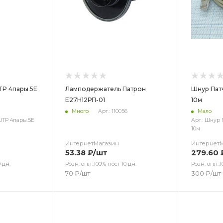
TP 4пары.5Е
Ламподержатель Патрон
Шнур Пат
Е27Н12РП-01
10м
Много
Арт.: 110056
Мало
UTP 4пары.5Е
Арт.: Шнур 
10м
ИнтернетМагазин
Интернет
53.38
₽
/шт
279.60
 дн.
Розн. опл.:100% пост 10 дн.
Розн. опл.:1
70
₽
/шт
300
₽
/шт
Цвет
Цв