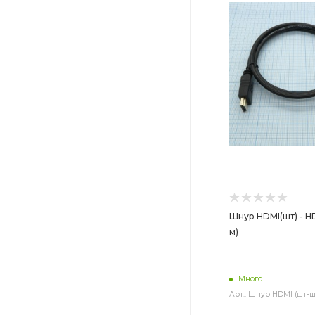
Шнур HDMI(шт) - HD
м)
Много
Арт.: Шнур HDMI (шт-шт)