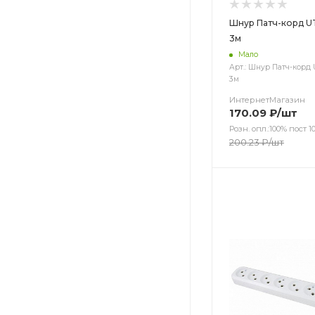
Шнур Патч-корд U
3м
Мало
Арт.: Шнур Патч-корд 
3м
ИнтернетМагазин
170.09
₽
/шт
Розн. опл.:100% пост 10
200.23
₽
/шт
Цвет
Цвет