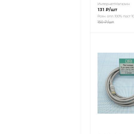
ИнтернетМагазин
131
₽
/шт
Розн. опл.:100% пост 10
150
₽
/шт
Цвет
Цвет