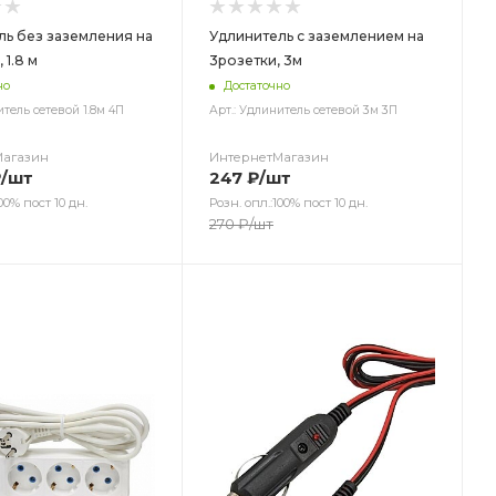
ль без заземления на
Удлинитель с заземлением на
 1.8 м
3розетки, 3м
но
Достаточно
итель сетевой 1.8м 4П
Арт.: Удлинитель сетевой 3м 3П
Магазин
ИнтернетМагазин
₽
/шт
247
₽
/шт
00% пост 10 дн.
Розн. опл.:100% пост 10 дн.
270
₽
/шт
ет