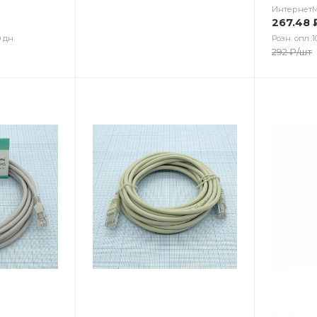
Интернет
267.48
 дн.
Розн. опл.:1
292
₽
/шт
Цвет
Цв