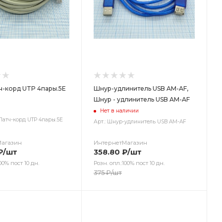
ч-корд UTP 4пары.5Е
Шнур-удлинитель USB AM-AF,
Шнур - удлинитель USB AM-AF
Нет в наличии
Патч-корд UTP 4пары.5Е
Арт.: Шнур-удлинитель USB AM-AF
Магазин
ИнтернетМагазин
₽
/шт
358.80
₽
/шт
00% пост 10 дн.
Розн. опл.:100% пост 10 дн.
375
₽
/шт
ет