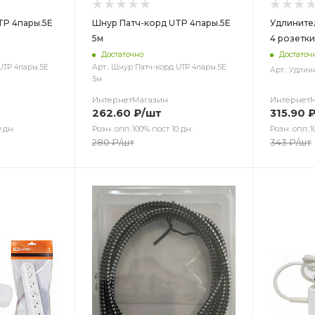
TP 4пары.5Е
Шнур Патч-корд UTP 4пары.5Е
Удлините
5м
4 розетки,
Достаточно
Достаточ
UTP 4пары.5Е
Арт.: Шнур Патч-корд UTP 4пары.5Е
Арт.: Удлин
5м
ИнтернетМагазин
Интернет
262.60
₽
/шт
315.90
 дн.
Розн. опл.:100% пост 10 дн.
Розн. опл.:1
280
₽
/шт
343
₽
/шт
Цвет
Цв