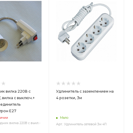
ик вилка 220В с
Удлинитель с заземлением на
7, вилка с выключ.+
4 розетки, 3м
оединитель
трон E27
личии
Мало
одник вилка 220В с выкл.-
Арт.: Удлинитель сетевой 3м 4П