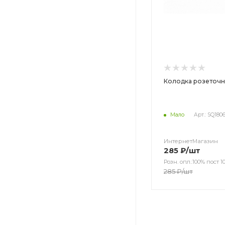
Колодка розеточн
Мало
Арт.: SQ180
ИнтернетМагазин
285
₽
/шт
Розн. опл.:100% пост 10
285
₽
/шт