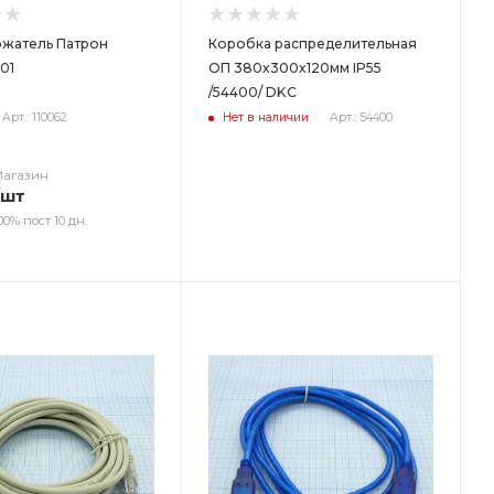
жатель Патрон
Коробка распределительная
01
ОП 380х300х120мм IP55
/54400/ DKC
Арт.: 110062
Нет в наличии
Арт.: 54400
Магазин
/шт
00% пост 10 дн.
ет