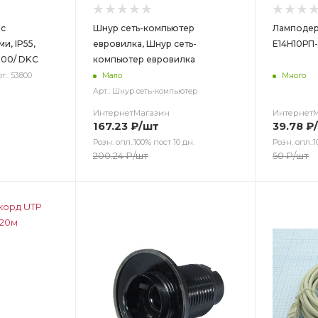
 с
Шнур сеть-компьютер
Ламподер
и, IP55,
евровилка, Шнур сеть-
Е14Н10РП-
800/ DKC
компьютер евровилка
т.: 53800
Мало
Много
Арт.: Шнур сеть-компьютер
ИнтернетМагазин
Интернет
167.23
₽
/шт
39.78
₽
Розн. опл.:100% пост 10 дн.
Розн. опл.:1
200.24
₽
/шт
50
₽
/шт
Цвет
Цв