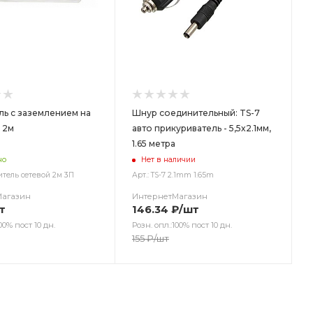
ль с заземлением на
Шнур соединительный: TS-7
 2м
авто прикуриватель - 5,5х2.1мм,
1.65 метра
но
Нет в наличии
итель сетевой 2м 3П
Арт.: TS-7 2.1mm 1.65m
Магазин
ИнтернетМагазин
т
146.34
₽
/шт
00% пост 10 дн.
Розн. опл.:100% пост 10 дн.
155
₽
/шт