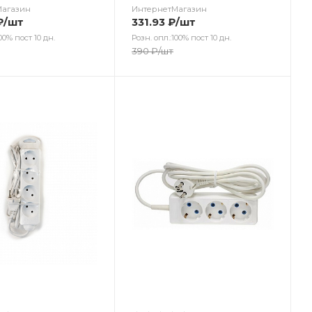
Магазин
ИнтернетМагазин
₽
/шт
331.93
₽
/шт
00% пост 10 дн.
Розн. опл.:100% пост 10 дн.
390
₽
/шт
ет