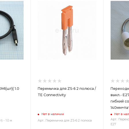
MI(шт)( 1.0
Перемычка для ZS-6 2 полюса /
Переходн
TE Connectivity
выкл.- Е2
гибкий с
140мм+па
Нет в наличии
Нет в на
Арт.: Перех
 - 1.0 м
Арт.: Перемычка для ZS-6 2 полюса
Е27