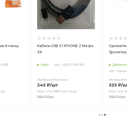
ая 6 гнезд
Кабель USB 3.1 IPHONE 2 Метра
Удлините
3А
3розетки,
6-0038
Мало
Арт.: USB 3.1 IPHONE
Достаточ
Арт.: Удлин
ИнтернетМагазин
Интернет
245
₽
/шт
325
₽
/ш
 дн.
Розн. опл.:100% пост 10 дн.
Розн. опл.:1
260
₽
/шт
350
₽
/шт