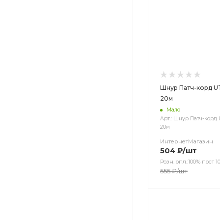
Шнур Патч-корд U
20м
Мало
Арт.: Шнур Патч-корд 
20м
ИнтернетМагазин
504
₽
/шт
Розн. опл.:100% пост 10
555
₽
/шт
Цвет
Цвет