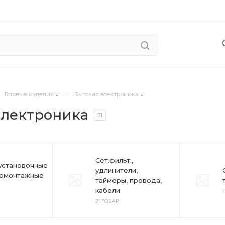
—
Готовые изделия
Бытовая электроника
электроника
31
Сет.фильт.,
установочные
удлинители,
ромонтажные
таймеры, провода,
кабели
21 ТОВАР