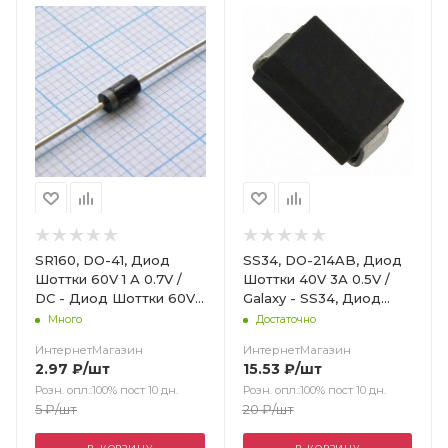
SR160, DO-41, Диод
SS34, DO-214AB, Диод
Шоттки 60V 1 А 0.7V /
Шоттки 40V 3А 0.5V /
DC - Диод Шоттки 60V 1
Galaxy - SS34, Диод
А 0.7V
Шоттки 40В 3А
Много
Достаточно
ИнтернетМагазин
ИнтернетМагазин
2.97
₽
/шт
15.53
₽
/шт
Розн. опл.:100% пост 10 дн.
Розн. опл.:100% пост 10 дн.
5
₽
/шт
20
₽
/шт