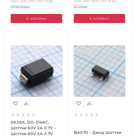
Розн. опл.:100% пост 10 дн.
Розн. опл.:100% пост 10 дн.
27.10
₽
/шт
12
₽
/шт
В КОРЗИНУ
В КОРЗИНУ
Цвет
SK26A, DO-214AC,
Шоттки 60V 2А 0.7V -
BAS70 - Диод Шоттки
Шоттки 60V 2А 0.7V