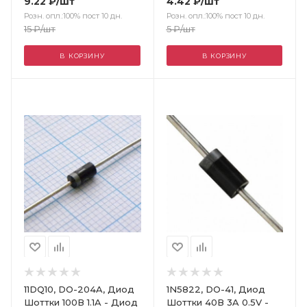
9.22
₽
/шт
4.42
₽
/шт
Розн. опл.:100% пост 10 дн.
Розн. опл.:100% пост 10 дн.
15
₽
/шт
5
₽
/шт
В КОРЗИНУ
В КОРЗИНУ
Цвет
11DQ10, DO-204A, Диод
1N5822, DO-41, Диод
Шоттки 100В 1.1A - Диод
Шоттки 40В 3A 0.5V -