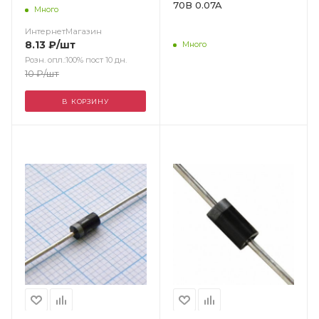
70В 0.07A
Много
ИнтернетМагазин
8.13
₽
/шт
Много
Розн. опл.:100% пост 10 дн.
10
₽
/шт
В КОРЗИНУ
Цвет