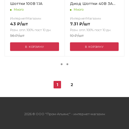
Шоттки 100В 1.1A
Диод Шоттки 40В 3A
0.5V
Много
Много
ИнтернетМагазин
ИнтернетМагазин
43
₽
/шт
7.31
₽
/шт
Розн. опл.:100% пост 10 дн.
Розн. опл.:100% пост 10 дн.
56
₽
/шт
10
₽
/шт
В КОРЗИНУ
В КОРЗИНУ
1
2
2026 © ООО "Пром-Альянс" - интернет-магазин