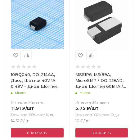
10BQ040, DO-214AA,
MSS1P6-M3/89A,
Диод Шоттки 40V 1A
MicroSMP / DO-219AD,
0.49V - Диод Шоттки
Диод Шоттки 60В 1А /
40V 1A 0.49V
Vishay - Диод Шоттки
Много
Много
60В 1А
ИнтернетМагазин
ИнтернетМагазин
11.91
₽
/шт
5.75
₽
/шт
Розн. опл.:100% пост 10 дн.
Розн. опл.:100% пост 10 дн.
14.31
₽
/шт
10
₽
/шт
В КОРЗИНУ
В КОРЗИНУ