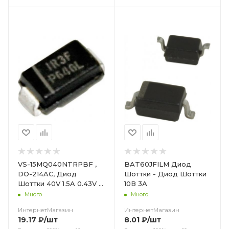
Цвет
VS-15MQ040NTRPBF ,
BAT60JFILM Диод
DO-214AC, Диод
Шоттки - Диод Шоттки
Шоттки 40V 1.5A 0.43V -
10В 3А
Диод Шоттки 40V 1.5A
Много
Много
0.43V
ИнтернетМагазин
ИнтернетМагазин
19.17
₽
/шт
8.01
₽
/шт