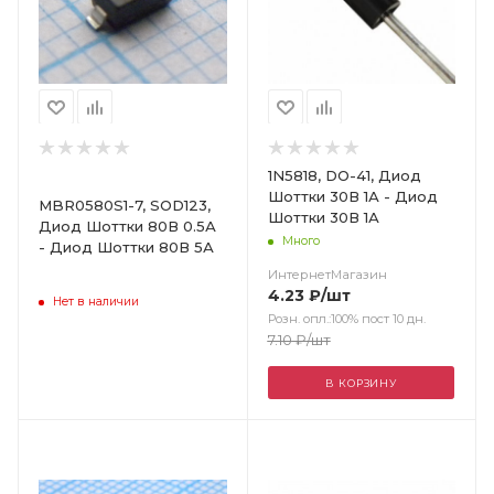
1N5818, DO-41, Диод
Шоттки 30В 1А - Диод
MBR0580S1-7, SOD123,
Шоттки 30В 1А
Диод Шоттки 80В 0.5А
Много
- Диод Шоттки 80В 5А
ИнтернетМагазин
4.23
₽
/шт
Нет в наличии
Розн. опл.:100% пост 10 дн.
7.10
₽
/шт
В КОРЗИНУ
Цвет