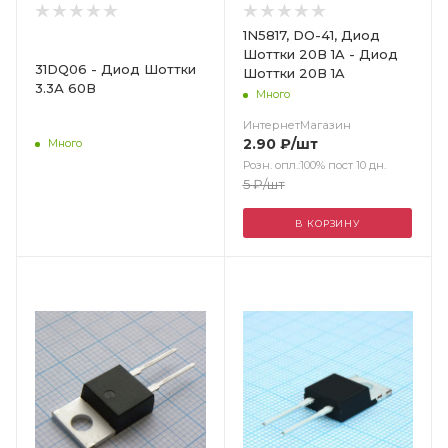
1N5817, DO-41, Диод
Шоттки 20В 1A - Диод
31DQ06 - Диод Шоттки
Шоттки 20В 1A
3.3А 60В
Много
ИнтернетМагазин
2.90
₽
/шт
Много
Розн. опл.:100% пост 10 дн.
5
₽
/шт
В КОРЗИНУ
Цвет