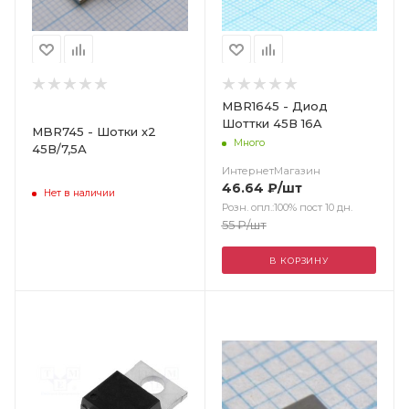
MBR1645 - Диод
Шоттки 45В 16A
MBR745 - Шотки х2
Много
45В/7,5А
ИнтернетМагазин
46.64
₽
/шт
Нет в наличии
Розн. опл.:100% пост 10 дн.
55
₽
/шт
В КОРЗИНУ
Цвет