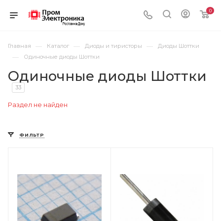
0
—
—
—
Главная
Каталог
Диоды и тиристоры
Диоды Шоттки
—
Одиночные диоды Шоттки
Одиночные диоды Шоттки
33
Раздел не найден
ФИЛЬТР
Цвет