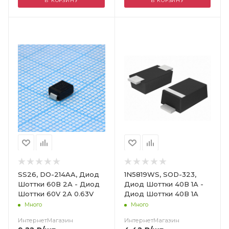
В КОРЗИНУ
В КОРЗИНУ
Цвет
SS26, DO-214AA, Диод
1N5819WS, SOD-323,
Шоттки 60В 2А - Диод
Диод Шоттки 40В 1А -
Шоттки 60V 2А 0.63V
Диод Шоттки 40В 1А
Много
Много
ИнтернетМагазин
ИнтернетМагазин