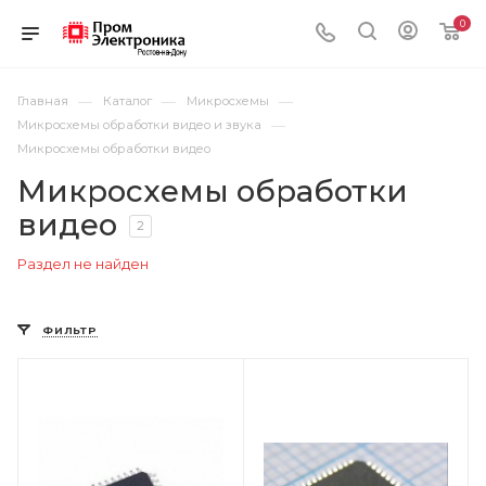
0
—
—
—
Главная
Каталог
Микросхемы
—
Микросхемы обработки видео и звука
Микросхемы обработки видео
Микросхемы обработки
видео
2
Раздел не найден
ФИЛЬТР
Цвет