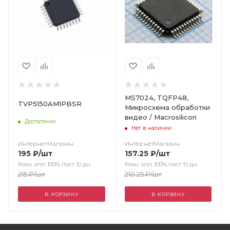
MS7024, TQFP48,
TVP5150AM1PBSR
Микросхема обработки
видео / Macrosilicon
Достаточно
Нет в наличии
ИнтернетМагазин
ИнтернетМагазин
195
₽
/шт
157.25
₽
/шт
Розн. опл.:100% пост 10 дн.
Розн. опл.:100% пост 10 дн.
215
₽
/шт
210.25
₽
/шт
В КОРЗИНУ
В КОРЗИНУ