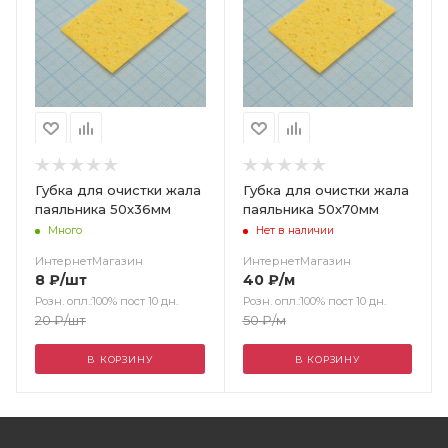
Губка для очистки жала
Губка для очистки жала
паяльника 50х36мм
паяльника 50х70мм
Много
Нет в наличии
ИнтернетМагазин
ИнтернетМагазин
8
₽
/шт
40
₽
/м
Розн. опл.:100% пост 10 дн.
Розн. опл.:100% пост 10 дн.
20
₽
/шт
50
₽
/м
В КОРЗИНУ
В КОРЗИНУ