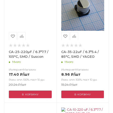
CA-25-220µF / 6.3*7.7 /
CA-35-22uF / 6.3*5.4 /
105°C, SMD / Suscon
85°C, SMD / YAGEO
Много
Много
ИнтернетМагазин
ИнтернетМагазин
17.40
₽
/шт
8.96
₽
/шт
Розн. опл.:100% пост 10 дн.
Розн. опл.:100% пост 10 дн.
20.24
₽
/шт
15.24
₽
/шт
В КОРЗИНУ
В КОРЗИНУ
Цвет