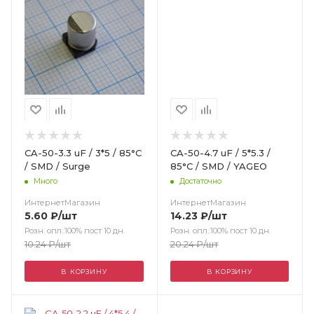
CA-50-3.3 uF / 3*5 / 85°C
CA-50-4.7 uF / 5*5.3 /
/ SMD / Surge
85°C / SMD / YAGEO
Много
Достаточно
ИнтернетМагазин
ИнтернетМагазин
5.60
₽
/шт
14.23
₽
/шт
Розн. опл.:100% пост 10 дн.
Розн. опл.:100% пост 10 дн.
10.24
₽
/шт
20.24
₽
/шт
В КОРЗИНУ
В КОРЗИНУ
Цвет