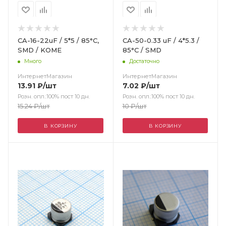
CA-16-22uF / 5*5 / 85°C,
CA-50-0.33 uF / 4*5.3 /
SMD / KOME
85°C / SMD
Много
Достаточно
ИнтернетМагазин
ИнтернетМагазин
13.91
₽
/шт
7.02
₽
/шт
Розн. опл.:100% пост 10 дн.
Розн. опл.:100% пост 10 дн.
15.24
₽
/шт
10
₽
/шт
В КОРЗИНУ
В КОРЗИНУ
Цвет