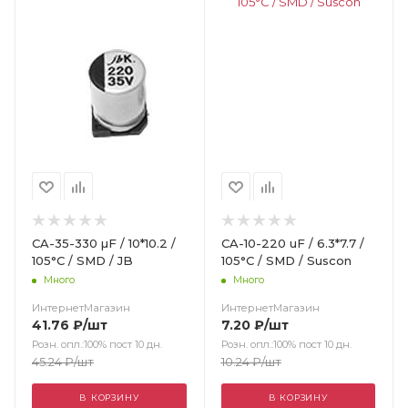
CA-35-330 µF / 10*10.2 /
CA-10-220 uF / 6.3*7.7 /
105°C / SMD / JB
105°C / SMD / Suscon
Много
Много
ИнтернетМагазин
ИнтернетМагазин
41.76
₽
/шт
7.20
₽
/шт
Розн. опл.:100% пост 10 дн.
Розн. опл.:100% пост 10 дн.
45.24
₽
/шт
10.24
₽
/шт
В КОРЗИНУ
В КОРЗИНУ