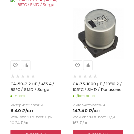
CA-50-2.2 uF / 4*5.4 /
CA-35-1000 µF / 10*10.2 /
85°C / SMD / Surge
105°C / SMD / Panasonic
Много
Достаточно
ИнтернетМагазин
ИнтернетМагазин
6.40
₽
/шт
147.40
₽
/шт
Розн. опл.:100% пост 10 дн.
Розн. опл.:100% пост 10 дн.
10.24
₽
/шт
163
₽
/шт