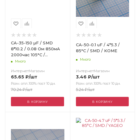
CA-35-150 µF / SMD
CA-50-0.1 uF / 4*5.3 /
8*10.2 / 0.08 Ом 850мА
85°C / SMD / KOME
2000час 105°С /
Много
автомобильного
Много
применения / Panasonic
ИнтернетМагазин
ИнтернетМагазин
3.46
₽
/шт
65.65
₽
/шт
Розн. опл.:100% пост 10 дн.
Розн. опл.:100% пост 10 дн.
5.24
₽
/шт
70.24
₽
/шт
В КОРЗИНУ
В КОРЗИНУ
Цвет