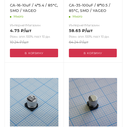
CA-16-10uF / 4*5.4 / 85°C,
CA-35-100uF / 8*10.5 /
SMD / YAGEO
85°C, SMD / YAGEO
Много
Много
ИнтернетМагазин
ИнтернетМагазин
4.75
₽
/шт
58.65
₽
/шт
Розн. опл.:100% пост 10 дн.
Розн. опл.:100% пост 10 дн.
10.24
₽
/шт
64.24
₽
/шт
В КОРЗИНУ
В КОРЗИНУ
Цвет