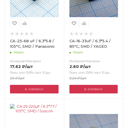
CA-25-68 uF / 6.3*5.8 /
CA-16-33uF / 6.3*5.4 /
105°C, SMD / Panasonic
85°C, SMD / YAGEO
Много
Много
ИнтернетМагазин
ИнтернетМагазин
17.62
₽
/шт
2.60
₽
/шт
Розн. опл.:100% пост 10 дн.
Розн. опл.:100% пост 10 дн.
20
₽
/шт
5.24
₽
/шт
В КОРЗИНУ
В КОРЗИНУ
Цвет