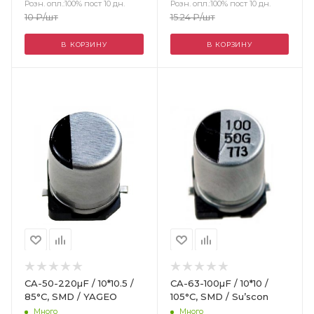
Розн. опл.:100% пост 10 дн.
Розн. опл.:100% пост 10 дн.
10
₽
/шт
15.24
₽
/шт
В КОРЗИНУ
В КОРЗИНУ
Цвет
CA-50-220µF / 10*10.5 /
CA-63-100µF / 10*10 /
85°C, SMD / YAGEO
105°C, SMD / Su’scon
Много
Много