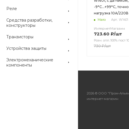
W1401, с датчиком,
-9°С...+99°С, точно
Реле
нагрузка 10А/220В
Средства разработки,
Мало
Арт.: W1401
конструкторы
ИнтернетМагазин
723.60
₽
/шт
Транзисторы
Розн. опл.:100% пост 10
730
₽
/шт
Устройства защиты
Электромеханические
компоненты
2026 © ООО "Пром-Альян
интернет-магазин