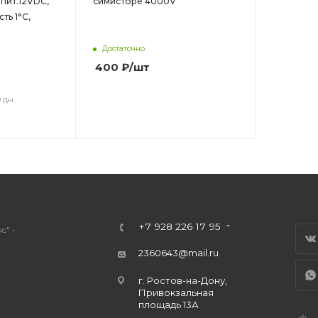
 пит.12VDC,
симисторе 4000V
сть 1°С,
Достаточно
400
₽
/шт
 дн.
+7 928 226 17 95
с" -
2360643@mail.ru
г. Ростов-на-Дону,
Привокзальная
площадь 13А