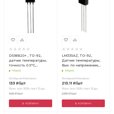
DS18B20+ , TO-92,
LM335AZ, TO-92,
датчик температуры,
Датчик температуры,
точность 0.5°C,
Вых. по напряжению,
-55...125°C
+10мВ/°K, ±1°C, -40°С…
Много
Много
+100°C
ИнтернетМагазин
ИнтернетМагазин
133
₽
/шт
213.11
₽
/шт
Розн. опл.:100% пост 10 дн.
Розн. опл.:100% пост 10 дн.
149
₽
/шт
239
₽
/шт
В КОРЗИНУ
В КОРЗИНУ