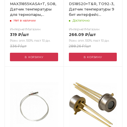
MAX31855KASA+T, SO8,
DS18S20+T&R, TO92-3,
Датчик температуры
Датчик температуры 9
для термопары,
бит интерфейс
цифровой, ± 2°C, -200-
MicroLAN, точность
Нет в наличии
Достаточно
1350 °C
0,5°С / Maxim
ИнтернетМагазин
ИнтернетМагазин
319
₽
/шт
266.09
₽
/шт
Розн. опл.:100% пост 10 дн.
Розн. опл.:100% пост 10 дн.
336
₽
/шт
288.26
₽
/шт
В КОРЗИНУ
В КОРЗИНУ
Цвет