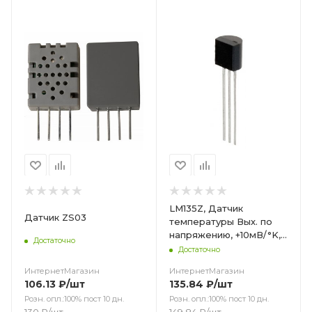
Цвет
LM135Z, Датчик
Датчик ZS03
температуры Вых. по
напряжению, +10мВ/°K,
Достаточно
±1°C, -55°С...+150°C / STM
Достаточно
ИнтернетМагазин
ИнтернетМагазин
106.13
₽
/шт
135.84
₽
/шт
Розн. опл.:100% пост 10 дн.
Розн. опл.:100% пост 10 дн.
130
₽
/шт
149.84
₽
/шт