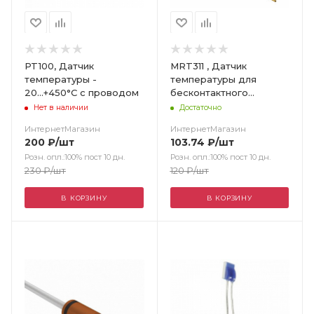
PT100, Датчик
MRT311 , Датчик
температуры -
температуры для
20...+450°C с проводом
бесконтактного
измерения
Нет в наличии
Достаточно
температуры
ИнтернетМагазин
ИнтернетМагазин
200
₽
/шт
103.74
₽
/шт
Розн. опл.:100% пост 10 дн.
Розн. опл.:100% пост 10 дн.
230
₽
/шт
120
₽
/шт
В КОРЗИНУ
В КОРЗИНУ
Цвет