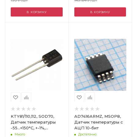
В КОРЗИНУ
В КОРЗИНУ
Цвет
KTY81/110,112, SOD70,
AD7416ARMZ, MSOP8,
Датчик температуры
Датчик температуры с
-55...+150°C, +-1%,
АЦП 10-бит
R=990...1010 Ом, TC=0.79
Много
Достаточно