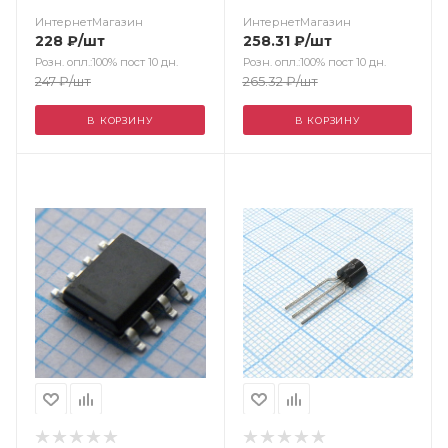
%/K, Imax=10mA
ИнтернетМагазин
ИнтернетМагазин
228
₽
/шт
258.31
₽
/шт
Розн. опл.:100% пост 10 дн.
Розн. опл.:100% пост 10 дн.
247
₽
/шт
265.32
₽
/шт
В КОРЗИНУ
В КОРЗИНУ
Цвет