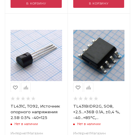
В КОРЗИНУ
В КОРЗИНУ
Цвет
TL431C, ТО92, Источник
TL431BIDR2G, SO8,
опорного напряжения
+2.5...+36В 0.1A, ±0,4 %,
2.5В 0.5% -40+125
-40...+85°C,
Стаб.напр.линейный
Нет в наличии
Нет в наличии
регулируемый / ONS
ИнтернетМагазин
ИнтернетМагазин