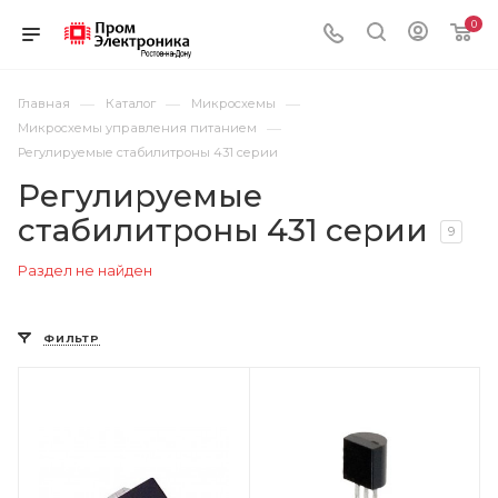
0
—
—
—
Главная
Каталог
Микросхемы
—
Микросхемы управления питанием
Регулируемые стабилитроны 431 серии
Регулируемые
стабилитроны 431 серии
9
Раздел не найден
ФИЛЬТР
Цвет