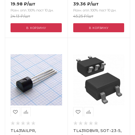
19.98
₽
/шт
39.36
₽
/шт
Розн. опл.:100% пост 10 дн.
Розн. опл.:100% пост 10 дн.
24.13
₽
/шт
45.25
₽
/шт
В КОРЗИНУ
В КОРЗИНУ
Цвет
TL431AILPR,
TL431IDBVR, SOT-23-5,