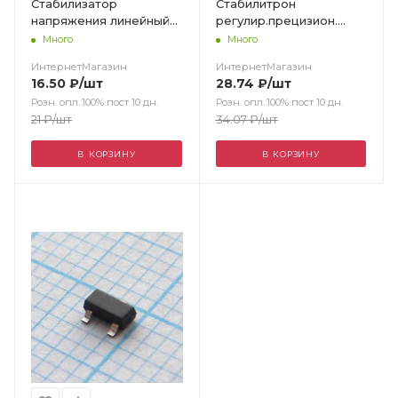
Стабилизатор
Стабилитрон
напряжения линейный
регулир.прецизион.
регулируемый
2.495В....36В 100мА
Много
Много
+2.5...+36В 0.1A ±1%
авто.примен./ Texas Ins.
ИнтернетМагазин
ИнтернетМагазин
0...+70°C Rвых=22Ом
16.50
₽
/шт
28.74
₽
/шт
Розн. опл.:100% пост 10 дн.
Розн. опл.:100% пост 10 дн.
21
₽
/шт
34.07
₽
/шт
В КОРЗИНУ
В КОРЗИНУ