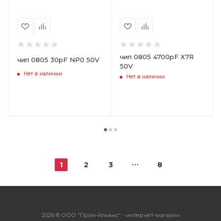
чип 0805 4700pF X7R
чип 0805 30pF NP0 50V
50V
Нет в наличии
Нет в наличии
1
2
3
8
2026 © ООО "Пром-Альянс" - интернет-магазин