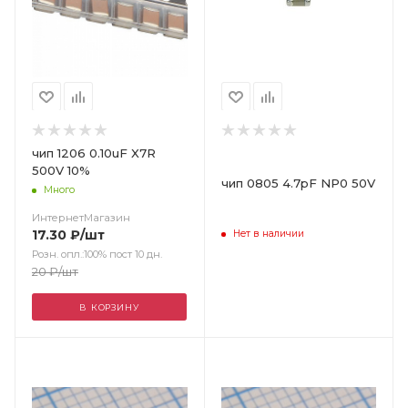
чип 1206 0.10uF X7R
500V 10%
чип 0805 4.7pF NP0 50V
Много
ИнтернетМагазин
17.30
₽
/шт
Нет в наличии
Розн. опл.:100% пост 10 дн.
20
₽
/шт
В КОРЗИНУ
Цвет