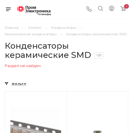
0
—
—
—
Главная
Каталог
Конденсаторы
—
Керамические конденсаторы
Конденсаторы керамические SMD
Конденсаторы
керамические SMD
158
Раздел не найден
ФИЛЬТР
Цвет