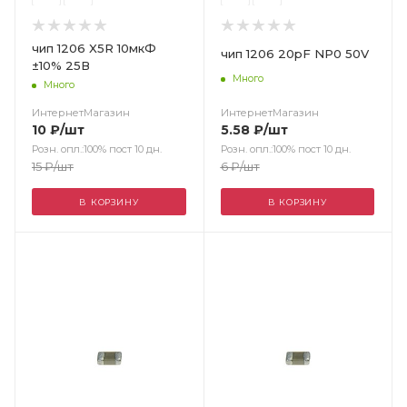
чип 1206 X5R 10мкФ
чип 1206 20pF NP0 50V
±10% 25В
Много
Много
ИнтернетМагазин
ИнтернетМагазин
5.58
₽
/шт
10
₽
/шт
Розн. опл.:100% пост 10 дн.
Розн. опл.:100% пост 10 дн.
6
₽
/шт
15
₽
/шт
В КОРЗИНУ
В КОРЗИНУ
Цвет