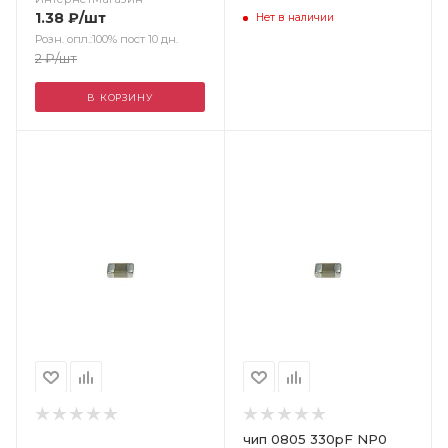
1.38
₽
/шт
Нет в наличии
Розн. опл.:100% пост 10 дн.
2
₽
/шт
В КОРЗИНУ
Цвет
чип 0805 330pF NP0