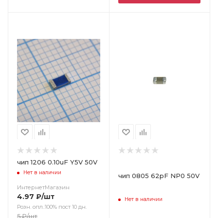
Цвет
чип 1206 0.10uF Y5V 50V
Нет в наличии
чип 0805 62pF NP0 50V
ИнтернетМагазин
4.97
₽
/шт
Нет в наличии
Розн. опл.:100% пост 10 дн.
5
₽
/шт