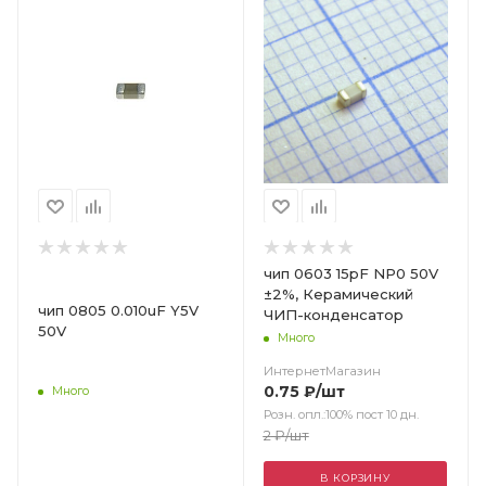
чип 0603 15pF NP0 50V
±2%, Керамический
чип 0805 0.010uF Y5V
ЧИП-конденсатор
50V
Много
ИнтернетМагазин
0.75
₽
/шт
Много
Розн. опл.:100% пост 10 дн.
2
₽
/шт
В КОРЗИНУ