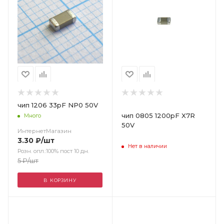
чип 1206 33pF NP0 50V
чип 0805 1200pF X7R
Много
50V
ИнтернетМагазин
3.30
₽
/шт
Нет в наличии
Розн. опл.:100% пост 10 дн.
5
₽
/шт
В КОРЗИНУ
Цвет