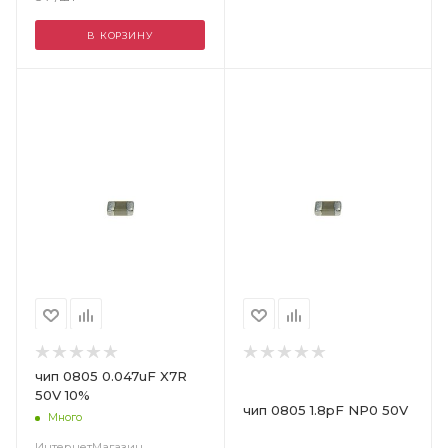
В КОРЗИНУ
Цвет
чип 0805 0.047uF X7R
50V 10%
чип 0805 1.8pF NP0 50V
Много
ИнтернетМагазин