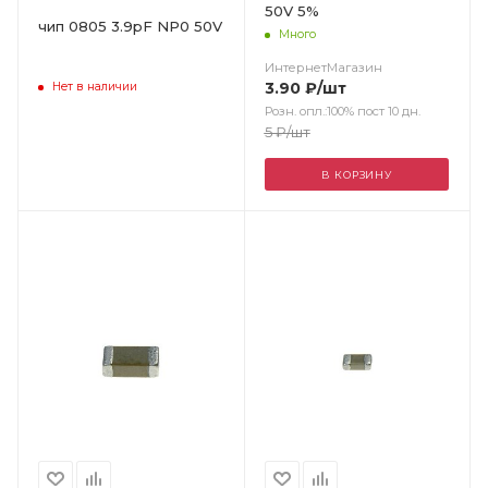
50V 5%
чип 0805 3.9pF NP0 50V
Много
ИнтернетМагазин
3.90
₽
/шт
Нет в наличии
Розн. опл.:100% пост 10 дн.
5
₽
/шт
В КОРЗИНУ
Цвет