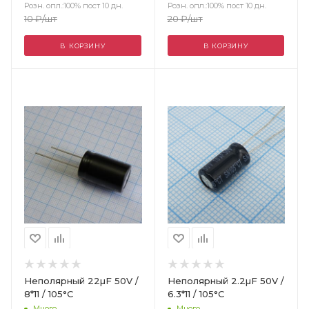
Розн. опл.:100% пост 10 дн.
Розн. опл.:100% пост 10 дн.
10
₽
/шт
20
₽
/шт
В КОРЗИНУ
В КОРЗИНУ
Цвет
Неполярный 22µF 50V /
Неполярный 2.2µF 50V /
8*11 / 105°C
6.3*11 / 105°C
Много
Много