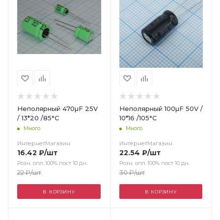
Неполярный 470µF 25V
Неполярный 100µF 50V /
/ 13*20 /85°C
10*16 /105°C
Много
Много
ИнтернетМагазин
ИнтернетМагазин
16.42
₽
/шт
22.54
₽
/шт
Розн. опл.:100% пост 10 дн.
Розн. опл.:100% пост 10 дн.
22
₽
/шт
30
₽
/шт
В КОРЗИНУ
В КОРЗИНУ