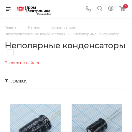
0
—
—
—
Главная
Каталог
Конденсаторы
—
Электролитические конденсаторы
Неполярные конденсаторы
Неполярные конденсаторы
11
Раздел не найден
ФИЛЬТР
Цвет