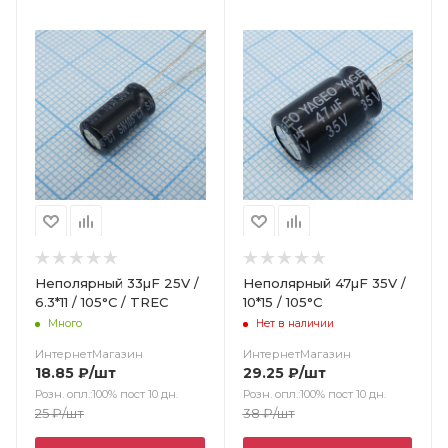
Цвет
Неполярный 33µF 25V /
Неполярный 47µF 35V /
6.3*11 / 105°C / TREC
10*15 / 105°C
Много
Нет в наличии
ИнтернетМагазин
ИнтернетМагазин
18.85
₽
/шт
29.25
₽
/шт
Розн. опл.:100% пост 10 дн.
Розн. опл.:100% пост 10 дн.
25
₽
/шт
38
₽
/шт