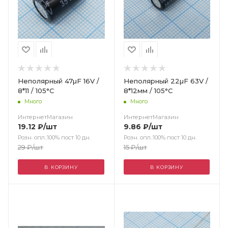
Неполярный 47µF 16V /
Неполярный 22µF 63V /
8*11 / 105°C
8*12мм / 105°C
Много
Много
ИнтернетМагазин
ИнтернетМагазин
19.12
₽
/шт
9.86
₽
/шт
Розн. опл.:100% пост 10 дн.
Розн. опл.:100% пост 10 дн.
29
₽
/шт
15
₽
/шт
В КОРЗИНУ
В КОРЗИНУ
Цвет