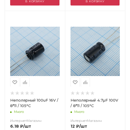
В КОРЗИНУ
В КОРЗИНУ
Цвет
Неполярный 100uF 16V /
Неполярный 4.7µF 100V
8*11 / 105°C
/ 8*11 / 105°C
Много
Много
ИнтернетМагазин
ИнтернетМагазин
6.18
₽
/шт
12
₽
/шт