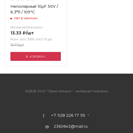
Неполярный 10µF 50V /
6.3*11 / 105°C
Нет в наличии
ИнтернетМагазин
13.33
₽
/шт
Розн. опл.:100% пост 10 дн.
15
₽
/шт
В КОРЗИНУ
2026 © ООО "Пром-Альянс" - интернет-магазин
+7 928 226 17 95
2360643@mail.ru