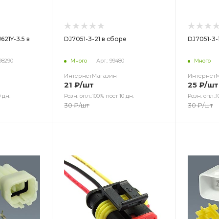
621Y-3.5 в
DJ7051-3-21 в сборе
DJ7051-3-
 98290
Много
Арт.: 99480
Много
ИнтернетМагазин
Интернет
21
₽
/шт
25
₽
/шт
 дн.
Розн. опл.:100% пост 10 дн.
Розн. опл.:1
30
₽
/шт
30
₽
/шт
Цвет
Цв