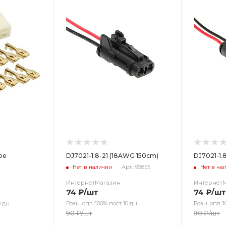
оре
DJ7021-1.8-21 (18AWG 150cm)
DJ7021-1.
3
Нет в наличии
Арт.: 99855
Нет в на
ИнтернетМагазин
Интернет
74
₽
/шт
74
₽
/шт
 дн.
Розн. опл.:100% пост 10 дн.
Розн. опл.:1
90
₽
/шт
90
₽
/шт