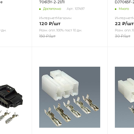
ре
70613Y-2-21/11
DJ7065F-2
2
Достаточно
Арт.: 107497
Много
ИнтернетМагазин
Интернет
120
₽
/шт
22
₽
/шт
 дн.
Розн. опл.:100% пост 10 дн.
Розн. опл.:1
150
₽
/шт
30
₽
/шт
Цвет
Цв