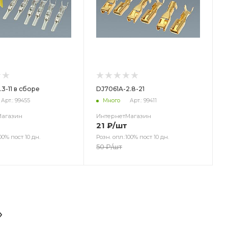
.3-11 в сборе
DJ7061A-2.8-21
Арт.: 99455
Много
Арт.: 99411
Магазин
ИнтернетМагазин
21
₽
/шт
00% пост 10 дн.
Розн. опл.:100% пост 10 дн.
50
₽
/шт