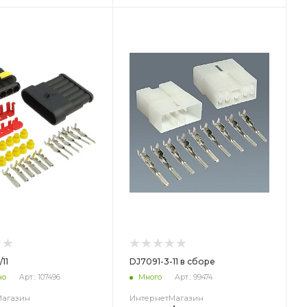
ет
/11
DJ7091-3-11 в сборе
но
Арт.: 107496
Много
Арт.: 99474
Магазин
ИнтернетМагазин