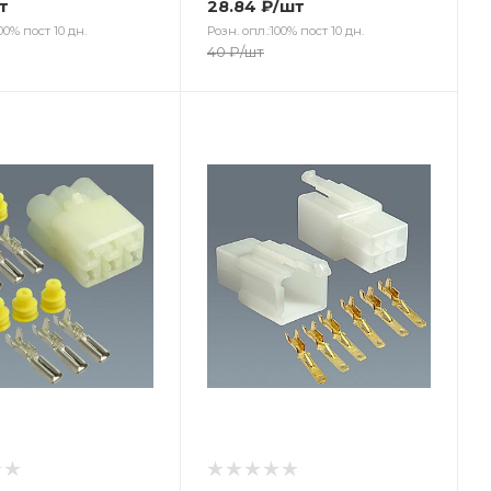
т
28.84
₽
/шт
00% пост 10 дн.
Розн. опл.:100% пост 10 дн.
40
₽
/шт
ет