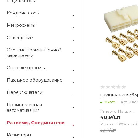
осцилляторы
Конденсаторы
Микросхемы
Освещение
Система промышленной
маркировки
Оптоэлектроника
Паяльное оборудование
Переключатели
DJ7101-6.3-21 в сб
Много
Арт.: 9943
Промышленная
автоматизация
ИнтернетМагазин
40
₽
/шт
Разъемы, Соединители
Розн. опл.:100% пост 10
50
₽
/шт
Резисторы