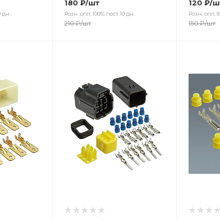
180
₽
/шт
120
₽
/ш
 дн.
Розн. опл.:100% пост 10 дн.
Розн. опл.:1
210
₽
/шт
150
₽
/шт
Цвет
Цв