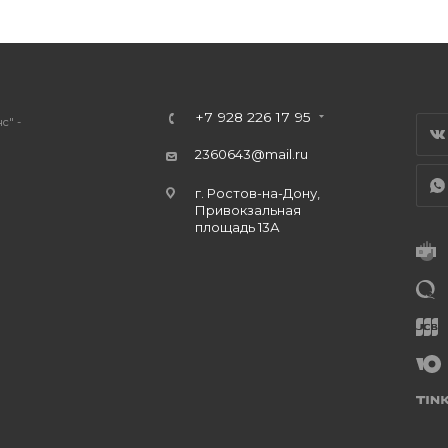
+7 928 226 17 95
с" -
2360643@mail.ru
г. Ростов-на-Дону,
Привокзальная
площадь 13А