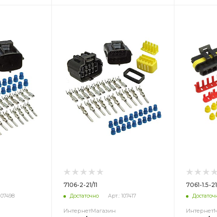
Цвет
Цв
7106-2-21/11
7061-1.5-21
107498
Достаточно
Арт.: 107417
Достаточ
ИнтернетМагазин
Интернет