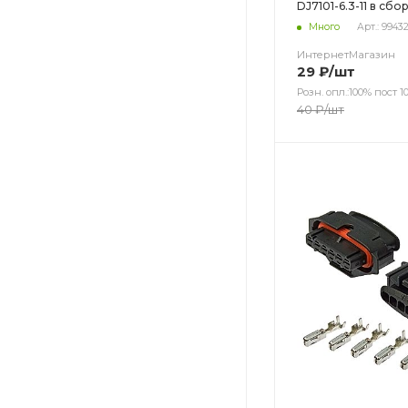
DJ7101-6.3-11 в сбо
Много
Арт.: 9943
ИнтернетМагазин
29
₽
/шт
Розн. опл.:100% пост 10
40
₽
/шт
Цвет
Цвет