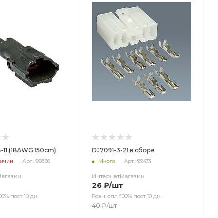
8-11 (18AWG 150cm)
DJ7091-3-21 в сборе
личии
Арт.: 99856
Много
Арт.: 99473
Магазин
ИнтернетМагазин
26
₽
/шт
00% пост 10 дн.
Розн. опл.:100% пост 10 дн.
40
₽
/шт