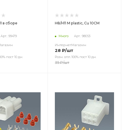
11 в сборе
H8/H11 M plastic, Cu 10CM
Арт.: 99479
Много
Арт.: 98053
Магазин
ИнтернетМагазин
28
₽
/шт
00% пост 10 дн.
Розн. опл.:100% пост 10 дн.
35
₽
/шт
ет