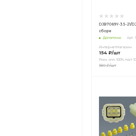
DJB7069Y-3.5-21/DJ
сборе
Достаточно
Арт.:
ИнтернетМагазин
154
₽
/шт
Розн. опл.:100% пост 10
180
₽
/шт
Цвет
Цвет