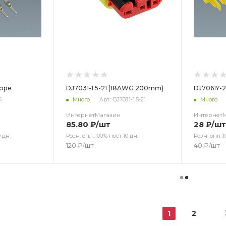
боре
DJ7031-1.5-21 (18AWG 200mm)
DJ7061Y-2
6
Много
Арт.: DJ7031-1.5-21
Много
ИнтернетМагазин
Интернет
85.80
₽
/шт
28
₽
/шт
 дн.
Розн. опл.:100% пост 10 дн.
Розн. опл.:1
120
₽
/шт
40
₽
/шт
1
2