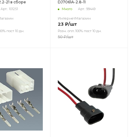
.2-21 в сборе
DJ7061A-2.8-11
Арт.: 101251
Много
Арт.: 99449
Магазин
ИнтернетМагазин
23
₽
/шт
00% пост 10 дн.
Розн. опл.:100% пост 10 дн.
50
₽
/шт
ет