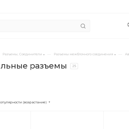
—
—
Разъемы, Соединители
Разъемы межблочного соединения
А
льные разъемы
25
популярности (возрастание)
Цвет
Цв