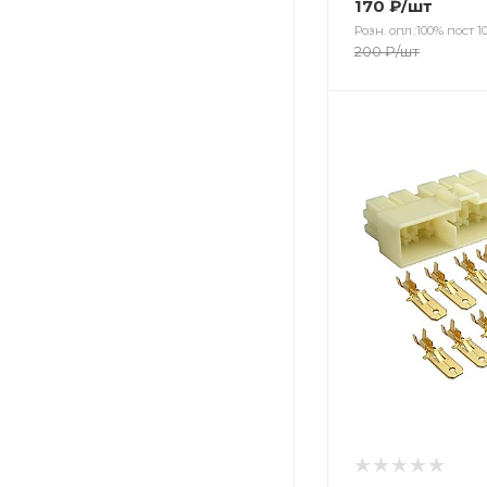
170
₽
/шт
Розн. опл.:100% пост 10
200
₽
/шт
Цвет
Цвет