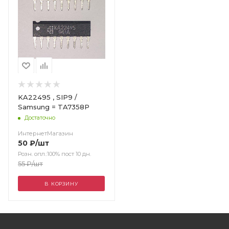
KA22495 , SIP9 /
Samsung = TA7358P
Достаточно
ИнтернетМагазин
50
₽
/шт
Розн. опл.:100% пост 10 дн.
55
₽
/шт
В КОРЗИНУ