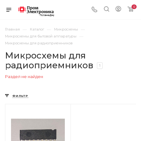
0
—
—
—
Главная
Каталог
Микросхемы
—
Микросхемы для бытовой аппаратуры
Микросхемы для радиоприемников
Микросхемы для
радиоприемников
1
Раздел не найден
ФИЛЬТР