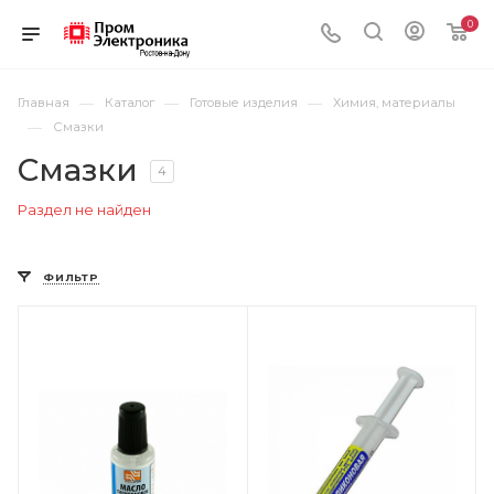
0
—
—
—
Главная
Каталог
Готовые изделия
Химия, материалы
—
Смазки
Смазки
4
Раздел не найден
ФИЛЬТР
Цвет