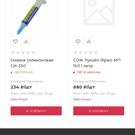
Смазка силиконовая
СОЖ Лукойл Фрео МП
СИ-350
15Л 1 литр
Достаточно
Нет в наличии
ИнтернетМагазин
ИнтернетМагазин
234
₽
/шт
680
₽
/шт
Розн. опл.:100% пост 10 дн.
Розн. опл.:100% пост 10 дн.
250
₽
/шт
680
₽
/шт
В КОРЗИНУ
В КОРЗИНУ