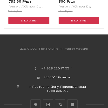
795.60
₽
/шт
300
₽
/шт
Розн. опл.:100% пост 10 дн.
Розн. опл.:100% пост 10 дн.
918
₽
/шт
395
₽
/шт
В КОРЗИНУ
В КОРЗИНУ
2026 © ООО "Пром-Альянс" - интернет-магазин
+7 928 226 17 95
2360643@mail.ru
г. Ростов-на-Дону, Привокзальная
площадь 13А