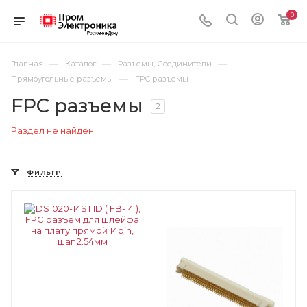
0
—
—
—
Главная
Каталог
Разъемы, Соединители
—
Прямоугольные разъемы
FPC разъемы
FPC разъемы
2
Раздел не найден
ФИЛЬТР
Цвет