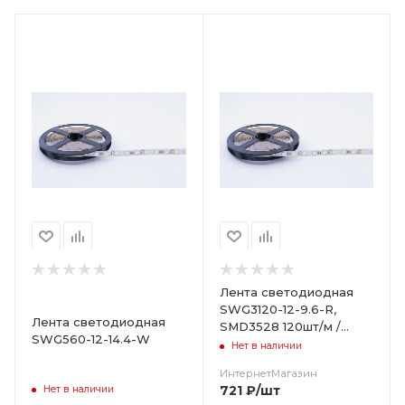
Цвет
Лента светодиодная
SWG3120-12-9.6-R,
Лента светодиодная
SMD3528 120шт/м /
SWG560-12-14.4-W
9,6W/м / красный / IP20
Нет в наличии
/ 5м
ИнтернетМагазин
721
₽
/шт
Нет в наличии