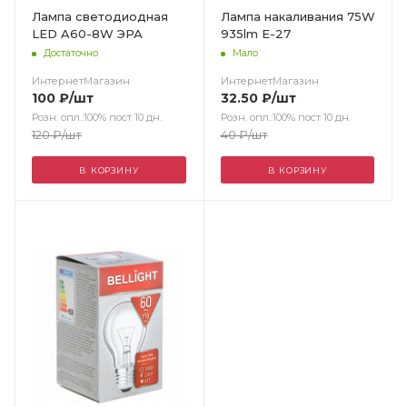
Лампа светодиодная
Лампа накаливания 75W
LED A60-8W ЭРА
935lm Е-27
Достаточно
Мало
ИнтернетМагазин
ИнтернетМагазин
100
₽
/шт
32.50
₽
/шт
Розн. опл.:100% пост 10 дн.
Розн. опл.:100% пост 10 дн.
120
₽
/шт
40
₽
/шт
В КОРЗИНУ
В КОРЗИНУ