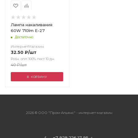
Лампа накаливания
60W 710lm E-27
Достаточно
ИнтернетМагазин
32.50
₽
/шт
Розн. опл.:100% пост 10 дн.
40
₽
/шт
В КОРЗИНУ
2026 © ООО "Пром-Альянс" - интернет-магазин
+7 928 226 17 95