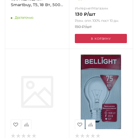
Smartbuy, Т5, 18 Вт, 5000
ИнтернетМагазин
К, 1500 Лм, 1162 мм,
130
₽
/шт
матовый
Достаточно
Розн. опл.:100% пост 10 дн.
150
₽
/шт
В КОРЗИНУ
Цвет