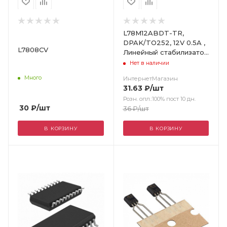
L78M12ABDT-TR,
DPAK/TO252, 12V 0.5A ,
L7808CV
Линейный стабилизатор
с низк.падением
Нет в наличии
напряж.полож.полярности
Много
ИнтернетМагазин
31.63
₽
/шт
Розн. опл.:100% пост 10 дн.
30
₽
/шт
36
₽
/шт
В КОРЗИНУ
В КОРЗИНУ
Цвет