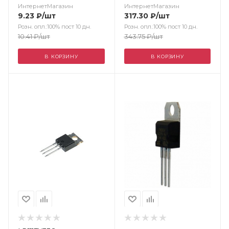
ИнтернетМагазин
ИнтернетМагазин
9.23
₽
/шт
317.30
₽
/шт
Розн. опл.:100% пост 10 дн.
Розн. опл.:100% пост 10 дн.
10.41
₽
/шт
343.75
₽
/шт
В КОРЗИНУ
В КОРЗИНУ
Цвет