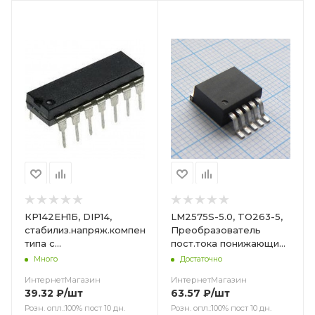
Цвет
КР142ЕН1Б, DIP14,
LM2575S-5.0, TO263-5,
стабилиз.напряж.компенсационного
Преобразователь
типа с
пост.тока понижающий
регул.вых.напряж.
вх.4V ~ 40V, вых.5В 2А
Много
Достаточно
полож.полярн.3-
ИнтернетМагазин
ИнтернетМагазин
12V,150Am
39.32
₽
/шт
63.57
₽
/шт
Розн. опл.:100% пост 10 дн.
Розн. опл.:100% пост 10 дн.