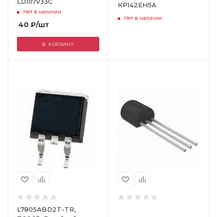
LD1117V33C
КР142ЕН5А
Нет в наличии
Нет в наличии
40
₽
/шт
В КОРЗИНУ
Цвет
L7805ABD2T-TR,