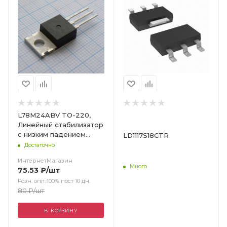
L78M24ABV TO-220,
Линейный стабилизатор
с низким падением
LD1117S18CTR
напряжения
Достаточно
ИнтернетМагазин
Много
75.53
₽
/шт
Розн. опл.:100% пост 10 дн.
80
₽
/шт
В КОРЗИНУ