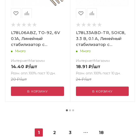
L78L06ABZ, TO-92, 6V
L78L33ABD-TR, SOIC8,
0.1A, Линейный
3.3 В, 0.1 А, Линейный
стабилизатор с
стабилизатор с
низ.паден.напряжения
низк.падением
Много
Много
полож. поляр. / STM
напряж.полож.поляр. /
ИнтернетМагазин
ИнтернетМагазин
STM
14.40
₽
/шт
18.91
₽
/шт
Розн. опл.:100% пост 10 дн.
Розн. опл.:100% пост 10 дн.
20
₽
/шт
24
₽
/шт
В КОРЗИНУ
В КОРЗИНУ
1
2
3
18