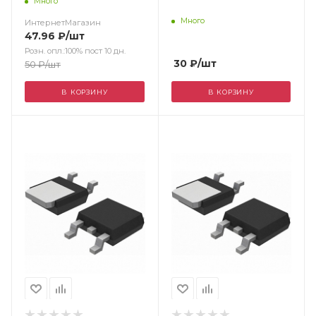
Много
Unisonic
Много
ИнтернетМагазин
47.96
₽
/шт
Розн. опл.:100% пост 10 дн.
30
₽
/шт
50
₽
/шт
В КОРЗИНУ
В КОРЗИНУ
Цвет