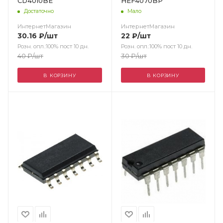
CD4010BE
HEF4070BP
Достаточно
Мало
ИнтернетМагазин
ИнтернетМагазин
30.16
₽
/шт
22
₽
/шт
Розн. опл.:100% пост 10 дн.
Розн. опл.:100% пост 10 дн.
40
₽
/шт
30
₽
/шт
В КОРЗИНУ
В КОРЗИНУ
Цвет