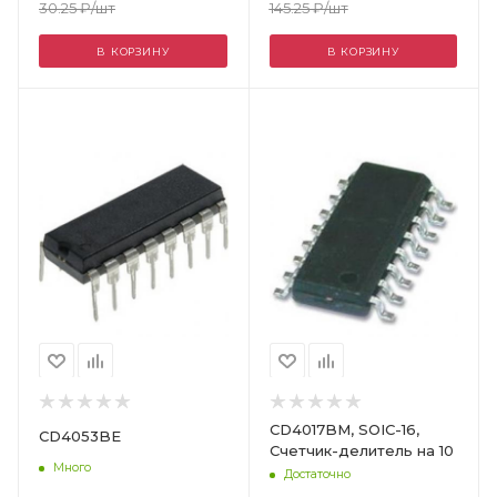
30.25
₽
/шт
145.25
₽
/шт
В КОРЗИНУ
В КОРЗИНУ
Цвет
CD4017BM, SOIC-16,
CD4053BE
Счетчик-делитель на 10
Много
Достаточно