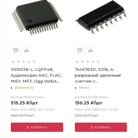
VS1053B-L, LQFP48,
74HC163D, SO16, 4-
Аудиокодек AAC, FLAC,
разрядный двоичный
MIDI, MP3, Ogg Vorbis,
счетчик с
WMA
синхронизацией / ONS
Достаточно
Много
ИнтернетМагазин
ИнтернетМагазин
515.25
₽
/шт
150.25
₽
/шт
Розн. опл.:100% пост 10 дн.
Розн. опл.:100% пост 10 дн.
583.25
₽
/шт
204.25
₽
/шт
В КОРЗИНУ
В КОРЗИНУ