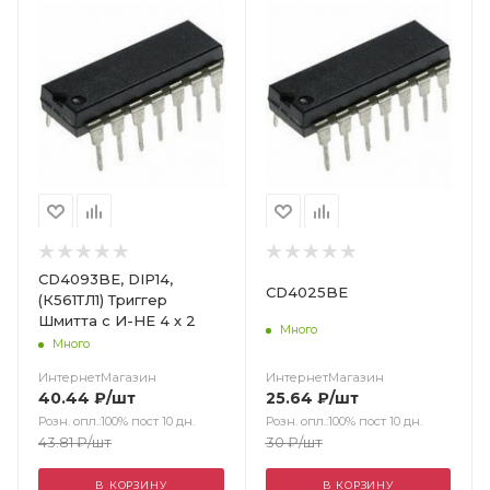
CD4093BE, DIP14,
CD4025BE
(К561ТЛ1) Триггер
Шмитта с И-НЕ 4 х 2
Много
Много
ИнтернетМагазин
ИнтернетМагазин
25.64
₽
/шт
40.44
₽
/шт
Розн. опл.:100% пост 10 дн.
Розн. опл.:100% пост 10 дн.
30
₽
/шт
43.81
₽
/шт
В КОРЗИНУ
В КОРЗИНУ