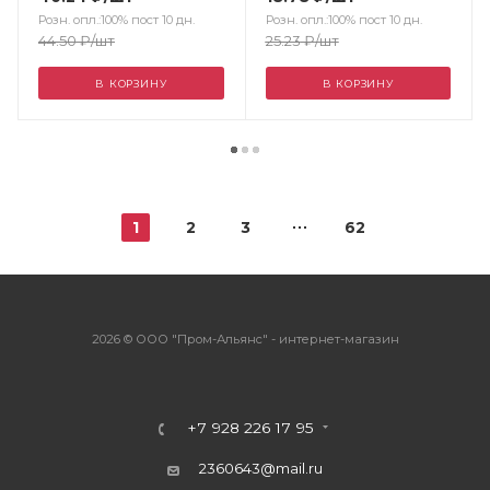
Розн. опл.:100% пост 10 дн.
Розн. опл.:100% пост 10 дн.
44.50
₽
/шт
25.23
₽
/шт
В КОРЗИНУ
В КОРЗИНУ
1
2
3
62
2026 © ООО "Пром-Альянс" - интернет-магазин
+7 928 226 17 95
2360643@mail.ru