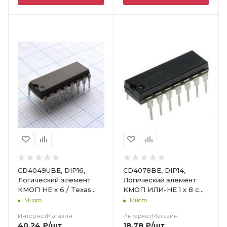
Цвет
CD4049UBE, DIP16,
CD4078BE, DIP14,
Логический элемент
Логический элемент
КМОП НЕ х 6 / Texas
КМОП ИЛИ-НЕ 1 х 8 с
Ins.
прямым и инверсным
Много
Много
выходом / Texas Ins.
ИнтернетМагазин
ИнтернетМагазин
40.24
₽
/шт
18.78
₽
/шт