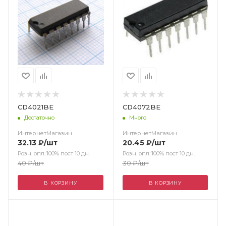
CD4021BE
CD4072BE
Достаточно
Много
ИнтернетМагазин
ИнтернетМагазин
32.13
₽
/шт
20.45
₽
/шт
Розн. опл.:100% пост 10 дн.
Розн. опл.:100% пост 10 дн.
40
₽
/шт
30
₽
/шт
В КОРЗИНУ
В КОРЗИНУ
Цвет