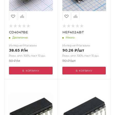
CD4047BE
HEF4024BT
Достаточно
Много
ИнтернетМагазин
ИнтернетМагазин
38.65
₽
/м
90.26
₽
/шт
Розн. опл.:100% пост 10 дн.
Розн. опл.:100% пост 10 дн.
50
₽
/м
110
₽
/шт
В КОРЗИНУ
В КОРЗИНУ
Цвет