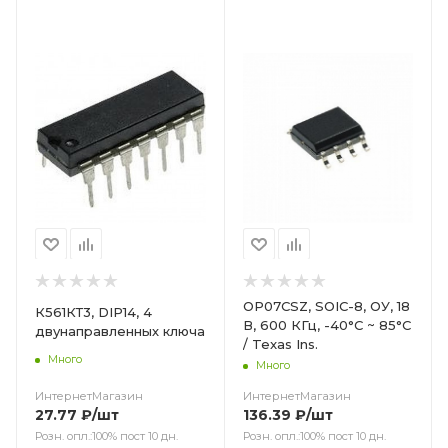
Цвет
OP07CSZ, SOIC-8, ОУ, 18
К561КТ3, DIP14, 4
В, 600 КГц, -40°C ~ 85°C
двунаправленных ключа
/ Texas Ins.
Много
Много
ИнтернетМагазин
ИнтернетМагазин
27.77
₽
/шт
136.39
₽
/шт
Розн. опл.:100% пост 10 дн.
Розн. опл.:100% пост 10 дн.