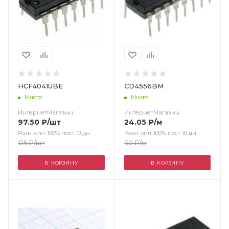
HCF4041UBE
CD4556BM
Много
Много
ИнтернетМагазин
ИнтернетМагазин
97.50
₽
/шт
24.05
₽
/м
Розн. опл.:100% пост 10 дн.
Розн. опл.:100% пост 10 дн.
125
₽
/шт
30
₽
/м
В КОРЗИНУ
В КОРЗИНУ
Цвет