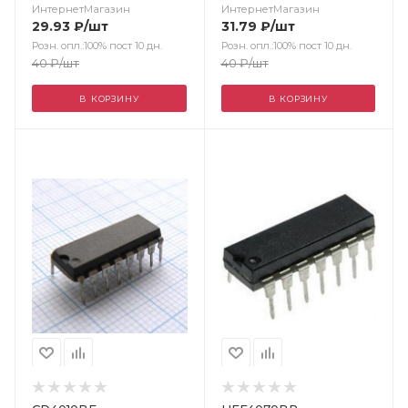
ИнтернетМагазин
ИнтернетМагазин
29.93
₽
/шт
31.79
₽
/шт
Розн. опл.:100% пост 10 дн.
Розн. опл.:100% пост 10 дн.
40
₽
/шт
40
₽
/шт
В КОРЗИНУ
В КОРЗИНУ
Цвет