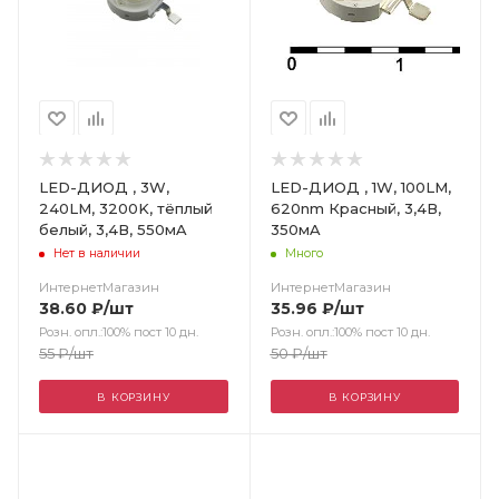
LED-ДИОД , 3W,
LED-ДИОД , 1W, 100LM,
240LM, 3200K, тёплый
620nm Красный, 3,4В,
белый, 3,4В, 550мA
350мA
Нет в наличии
Много
ИнтернетМагазин
ИнтернетМагазин
38.60
₽
/шт
35.96
₽
/шт
Розн. опл.:100% пост 10 дн.
Розн. опл.:100% пост 10 дн.
55
₽
/шт
50
₽
/шт
В КОРЗИНУ
В КОРЗИНУ
Цвет