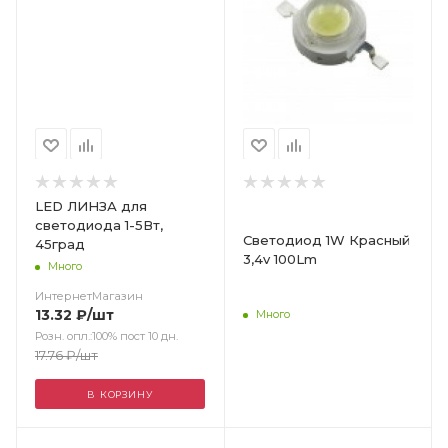
LED ЛИНЗА для
светодиода 1-5Вт,
Светодиод 1W Красный
45град
3,4v 100Lm
Много
ИнтернетМагазин
13.32
₽
/шт
Много
Розн. опл.:100% пост 10 дн.
17.76
₽
/шт
В КОРЗИНУ