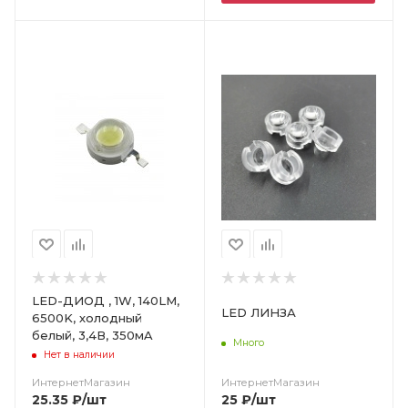
Цвет
LED-ДИОД , 1W, 140LM,
LED ЛИНЗА
6500K, холодный
белый, 3,4В, 350мA
Много
Нет в наличии
ИнтернетМагазин
ИнтернетМагазин
25
₽
/шт
25.35
₽
/шт