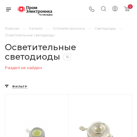
0
—
—
—
—
Главная
Каталог
Оптоэлектроника
Светодиоды
Осветительные светодиоды
Осветительные
светодиоды
16
Раздел не найден
ФИЛЬТР
Цвет