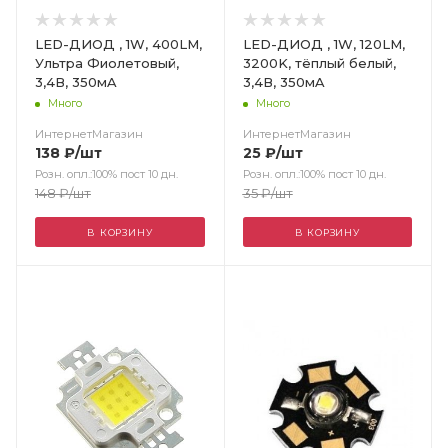
LED-ДИОД , 1W, 400LM,
LED-ДИОД , 1W, 120LM,
Ультра Фиолетовый,
3200K, тёплый белый,
3,4В, 350мA
3,4В, 350мA
Много
Много
ИнтернетМагазин
ИнтернетМагазин
138
₽
/шт
25
₽
/шт
Розн. опл.:100% пост 10 дн.
Розн. опл.:100% пост 10 дн.
148
₽
/шт
35
₽
/шт
В КОРЗИНУ
В КОРЗИНУ
Цвет