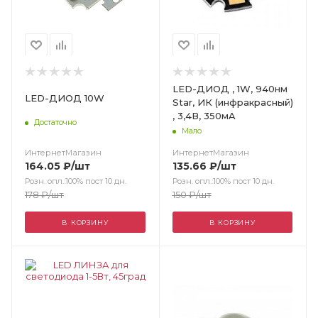
LED-ДИОД , 1W, 940нм
LED-ДИОД 10W
Star, ИК (инфракрасный)
, 3,4В, 350мA
Достаточно
Мало
ИнтернетМагазин
ИнтернетМагазин
164.05
₽
/шт
135.66
₽
/шт
Розн. опл.:100% пост 10 дн.
Розн. опл.:100% пост 10 дн.
178
₽
/шт
150
₽
/шт
В КОРЗИНУ
В КОРЗИНУ
Цвет