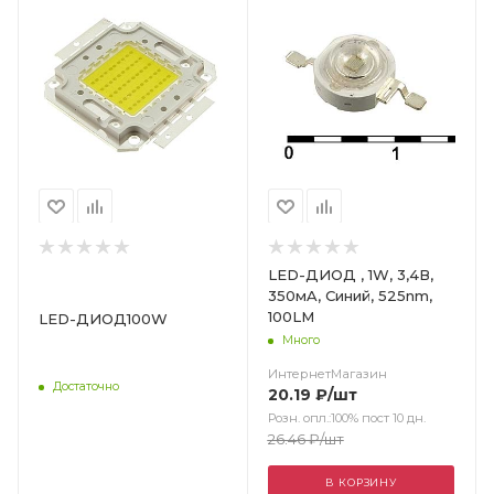
LED-ДИОД , 1W, 3,4В,
350мA, Синий, 525nm,
100LM
LED-ДИОД100W
Много
ИнтернетМагазин
Достаточно
20.19
₽
/шт
Розн. опл.:100% пост 10 дн.
26.46
₽
/шт
В КОРЗИНУ