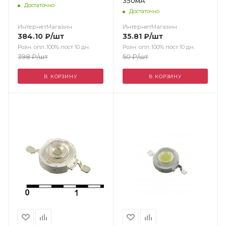
350мA
Достаточно
Достаточно
ИнтернетМагазин
ИнтернетМагазин
384.10
₽
/шт
35.81
₽
/шт
Розн. опл.:100% пост 10 дн.
Розн. опл.:100% пост 10 дн.
398
₽
/шт
50
₽
/шт
В КОРЗИНУ
В КОРЗИНУ
Цвет