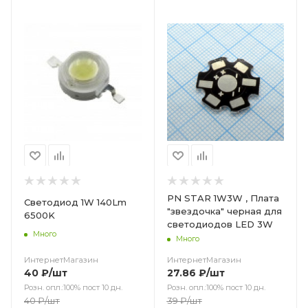
Цвет
PN STAR 1W3W , Плата
Светодиод 1W 140Lm
"звездочка" черная для
6500K
светодиодов LED 3W
Много
Много
ИнтернетМагазин
ИнтернетМагазин
40
₽
/шт
27.86
₽
/шт
Розн. опл.:100% пост 10 дн.
Розн. опл.:100% пост 10 дн.
40
₽
/шт
39
₽
/шт