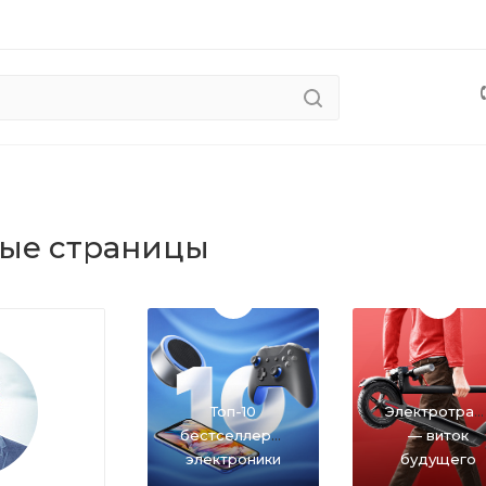
ые страницы
Топ-10
Электротран
бестселлеров
— виток
электроники
будущего