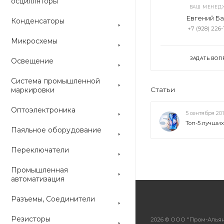
осцилляторы
ВАШ МЕНЕД
Евгений Б
Конденсаторы
+7 (928) 226-
Микросхемы
ЗАДАТЬ ВОП
Освещение
Система промышленной
маркировки
Статьи
Оптоэлектроника
5 сентября 20
Топ-5 лучши
Паяльное оборудование
Переключатели
Промышленная
автоматизация
Разъемы, Соединители
Резисторы
2026 © ООО "Пром-Альян