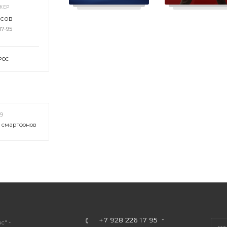
ЖЕР
асов
17-95
РОС
19
х смартфонов
+7 928 226 17 95
с" -