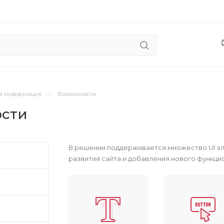
—
я информация
Возможности
сти
В решении поддерживается множество UI эл
развития сайта и добавления нового функци