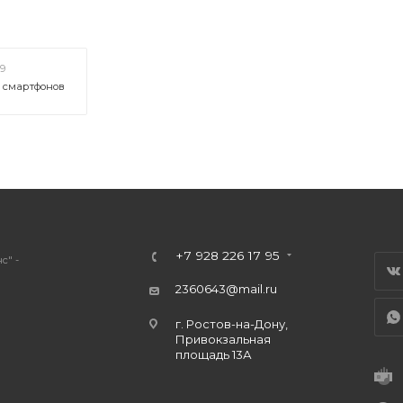
19
х смартфонов
+7 928 226 17 95
с" -
2360643@mail.ru
г. Ростов-на-Дону,
Привокзальная
площадь 13А