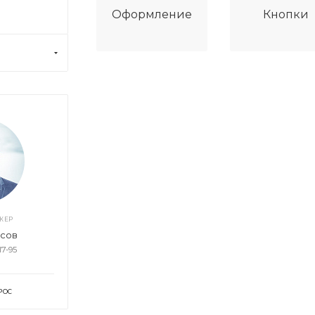
Оформление
Кнопки
ЖЕР
асов
17-95
РОС