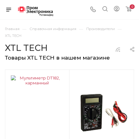
0
—
—
—
Главная
Справочная информация
Производители
XTL TECH
XTL TECH
Товары XTL TECH в нашем магазине