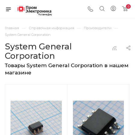
0
—
—
—
Главная
Справочная информация
Производители
System General Corporation
System General
Corporation
Товары System General Corporation в нашем
магазине