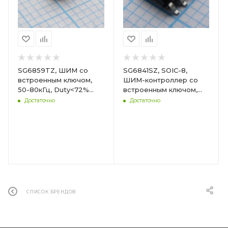
SG6859TZ, ШИМ со
SG6841SZ, SOIC-8,
встроенным ключом,
ШИМ-контроллер со
50-80кГц, Duty<72%
встроенным ключом,
(Green-Mode)
50-90кГц, Duty<80%
Достаточно
Достаточно
СПИСОК БРЕНДОВ