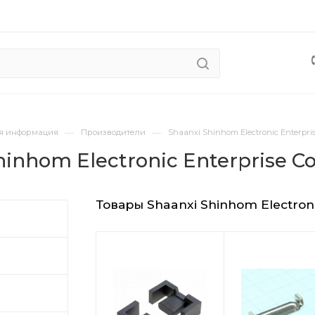
—
—
я информация
Производители
Shaanxi Shinhom Electronic Enterprise
inhom Electronic Enterprise Co.
Товары Shaanxi Shinhom Electroni