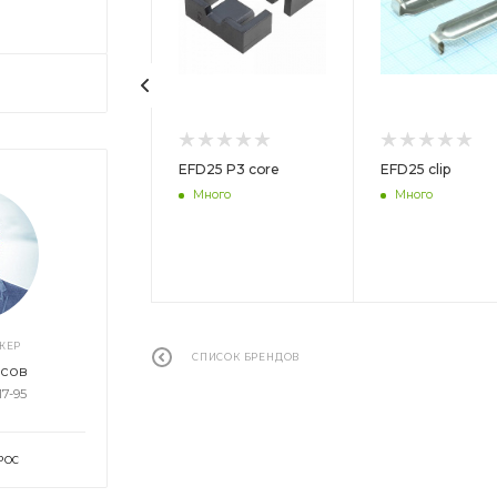
D29 P3 core
EFD25 P3 core
EFD25 clip
ного
Много
Много
ЖЕР
СПИСОК БРЕНДОВ
асов
17-95
РОС