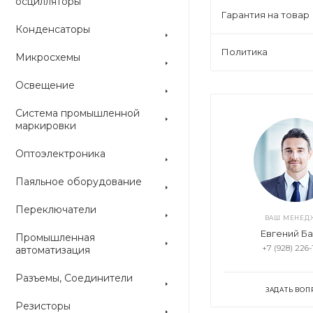
осцилляторы
Гарантия на товар
Конденсаторы
Политика
Микросхемы
Освещение
ETD29 clip
ETD29 BBN H 1S 7+7
ET
Система промышленной
Много
Много
М
маркировки
Оптоэлектроника
Паяльное оборудование
Переключатели
ВАШ МЕНЕД
Евгений Б
Промышленная
+7 (928) 226-
автоматизация
Разъемы, Соединители
ЗАДАТЬ ВОП
Резисторы