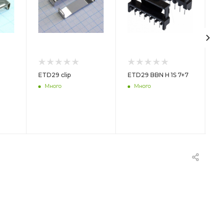
ETD29 clip
ETD29 BBN H 1S 7+7
Много
Много