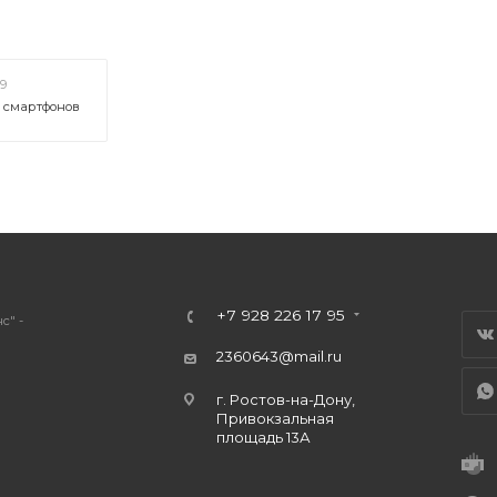
19
х смартфонов
+7 928 226 17 95
с" -
2360643@mail.ru
г. Ростов-на-Дону,
Привокзальная
площадь 13А