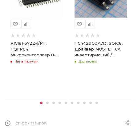
PIC18F6722-I/PT,
TC4429COA713, SOIC8,
TQFP64,
Драйвер MOSFET 6A
Микроконторллер 8-
инвертирующий /
бит 128кБ Флэш-память
Microchip
Нет в наличии
Достаточно
/ Microchip
СПИСОК БРЕНДОВ