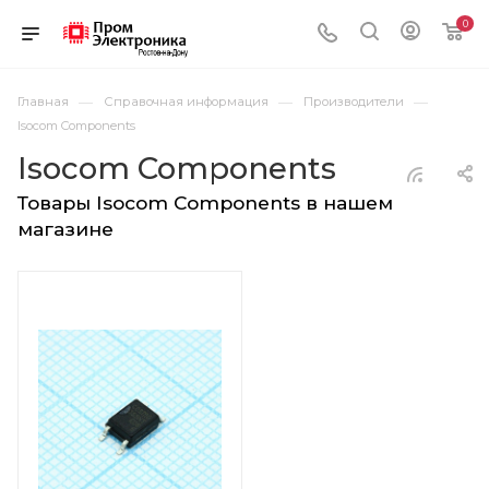
0
—
—
—
Главная
Справочная информация
Производители
Isocom Components
Isocom Components
Товары Isocom Components в нашем
магазине