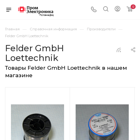
0
—
—
—
Главная
Справочная информация
Производители
Felder GmbH Loettechnik
Felder GmbH
Loettechnik
Товары Felder GmbH Loettechnik в нашем
магазине