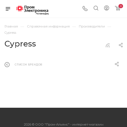
0
—
—
—
Главная
Справочная информация
Производители
Cypress
Cypress
СПИСОК БРЕНДОВ
2026 © ООО "Пром-Альянс" - интернет-магазин