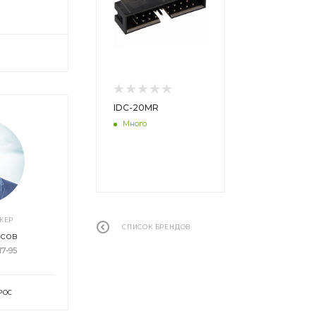
IDC-20MR
Много
ЖЕР
СПИСОК БРЕНДОВ
асов
17-95
РОС