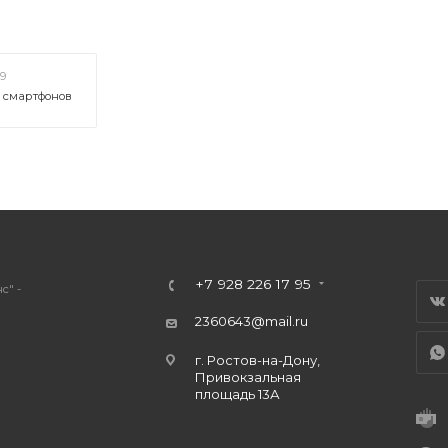
19
х смартфонов
+7 928 226 17 95
с" -
2360643@mail.ru
г. Ростов-на-Дону,
Привокзальная
площадь 13А