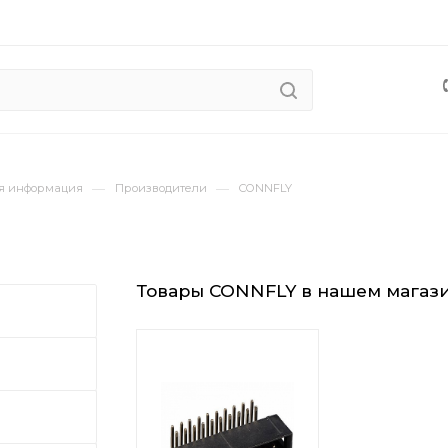
—
—
я информация
Производители
CONNFLY
Товары CONNFLY в нашем магаз