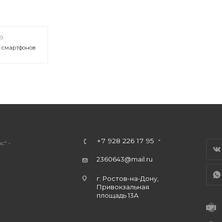
19
х смартфонов
+7 928 226 17 95
с" -
2360643@mail.ru
г. Ростов-на-Дону,
Привокзальная
площадь 13А