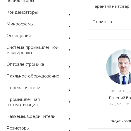
осцилляторы
Гарантия на товар
Конденсаторы
Политика
Микросхемы
Освещение
FDD05-05S1
FDD03-12S4
FD
Система промышленной
маркировки
Оптоэлектроника
Паяльное оборудование
Нет в наличии
Нет в наличии
Н
Переключатели
ВАШ МЕНЕД
Евгений Б
Промышленная
+7 (928) 226-
автоматизация
Разъемы, Соединители
ЗАДАТЬ ВОП
Резисторы