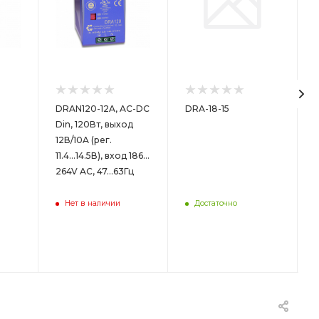
DRAN120-12A, AC-DC
DRA-18-15
Din, 120Вт, выход
12В/10A (рег.
11.4...14.5В), вход 186…
264V AC, 47…63Гц
Нет в наличии
Достаточно