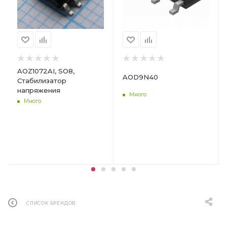
AOZ1072AI, SO8,
AOD9N40
Стабилизатор
напряжения
Много
Много
СПИСОК БРЕНДОВ